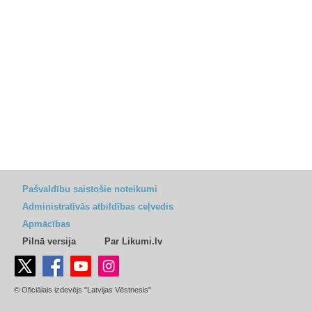
Pašvaldību saistošie noteikumi
Administratīvās atbildības ceļvedis
Apmācības
Pilnā versija
Par Likumi.lv
© Oficiālais izdevējs "Latvijas Vēstnesis"