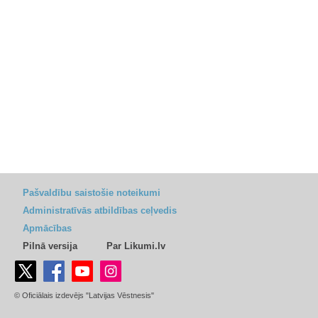
Pašvaldību saistošie noteikumi
Administratīvās atbildības ceļvedis
Apmācības
Pilnā versija
Par Likumi.lv
© Oficiālais izdevējs "Latvijas Vēstnesis"