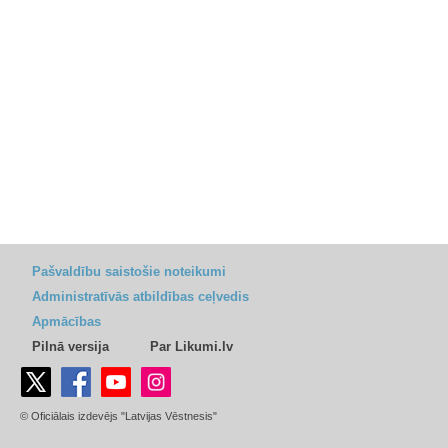
Pašvaldību saistošie noteikumi
Administratīvās atbildības ceļvedis
Apmācības
Pilnā versija
Par Likumi.lv
© Oficiālais izdevējs "Latvijas Vēstnesis"