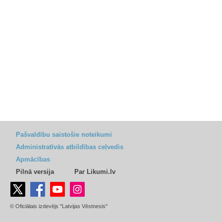
Pašvaldību saistošie noteikumi
Administratīvās atbildības ceļvedis
Apmācības
Pilnā versija
Par Likumi.lv
© Oficiālais izdevējs "Latvijas Vēstnesis"