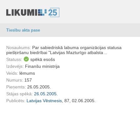
Tiesību akta pase
Nosaukums:
Par sabiedriskā labuma organizācijas statusa
piešķiršanu biedrībai "Latvijas Mazturīgo atbalsta ..
Statuss:
spēkā esošs
Izdevējs:
Finanšu ministrija
Veids:
lēmums
Numurs:
157
Pieņemts:
26.05.2005.
Stājas spēkā:
26.05.2005.
Publicēts:
Latvijas Vēstnesis
, 87, 02.06.2005.