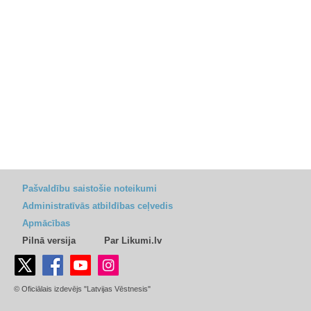
Pašvaldību saistošie noteikumi
Administratīvās atbildības ceļvedis
Apmācības
Pilnā versija
Par Likumi.lv
© Oficiālais izdevējs "Latvijas Vēstnesis"