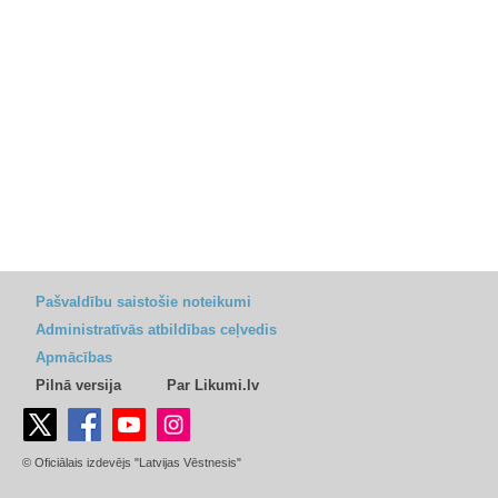
Pašvaldību saistošie noteikumi
Administratīvās atbildības ceļvedis
Apmācības
Pilnā versija
Par Likumi.lv
© Oficiālais izdevējs "Latvijas Vēstnesis"