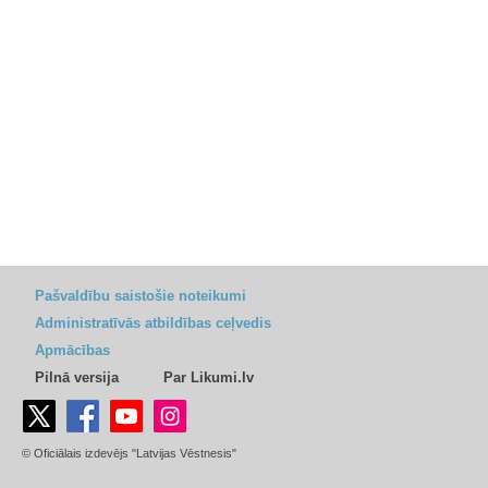
Pašvaldību saistošie noteikumi
Administratīvās atbildības ceļvedis
Apmācības
Pilnā versija
Par Likumi.lv
© Oficiālais izdevējs "Latvijas Vēstnesis"