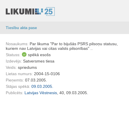
Tiesību akta pase
Nosaukums:
Par likuma "Par to bijušās PSRS pilsoņu statusu,
kuriem nav Latvijas vai citas valsts pilsonības" ..
Statuss:
spēkā esošs
Izdevējs:
Satversmes tiesa
Veids:
spriedums
Lietas numurs:
2004-15-0106
Pieņemts:
07.03.2005.
Stājas spēkā:
09.03.2005.
Publicēts:
Latvijas Vēstnesis
, 40, 09.03.2005.