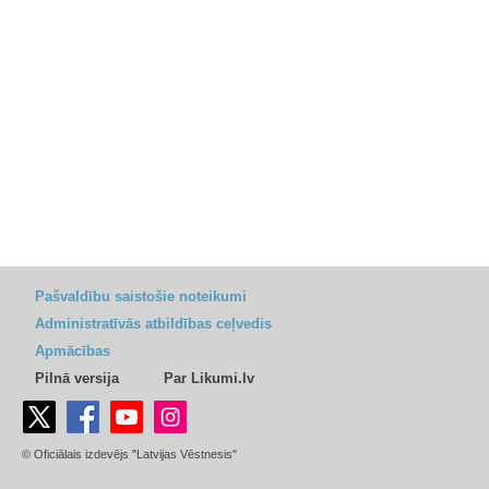
Pašvaldību saistošie noteikumi
Administratīvās atbildības ceļvedis
Apmācības
Pilnā versija
Par Likumi.lv
© Oficiālais izdevējs "Latvijas Vēstnesis"