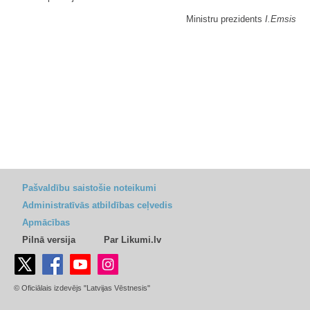
Ministru prezidents
I.Emsis
Pašvaldību saistošie noteikumi
Administratīvās atbildības ceļvedis
Apmācības
Pilnā versija
Par Likumi.lv
© Oficiālais izdevējs "Latvijas Vēstnesis"