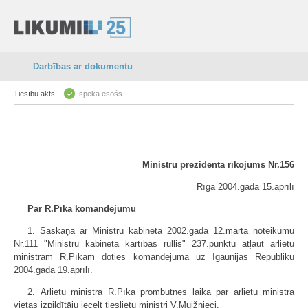
Darbības ar dokumentu
Tiesību akts:
spēkā esošs
Ministru prezidenta rīkojums Nr.156
Rīgā 2004.gada 15.aprīlī
Par R.Pīka komandējumu
1. Saskaņā ar Ministru kabineta 2002.gada 12.marta noteikumu
Nr.111 "Ministru kabineta kārtības rullis" 237.punktu atļaut ārlietu
ministram R.Pīkam doties komandējumā uz Igaunijas Republiku
2004.gada 19.aprīlī.
2. Ārlietu ministra R.Pīka prombūtnes laikā par ārlietu ministra
vietas izpildītāju iecelt tieslietu ministri V.Muižnieci.