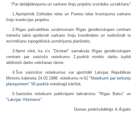
"Par detālplānojumu un sarkano līniju projektu izstrādes uzsākšanu"
1.Apstiprināt Zolitūdes ielas un Pureņu ielas krustojuma sarkano
līniju korekcijas projektu.
2.Rīgas pašvaldības uzņēmumam Rīgas ģeodēziskajam centram
mēneša laikā aprēķināt sarkano līniju koordinātes un nodrošināt to
iezīmēšanu topogrāfiskā uzmērījuma planšetēs.
3.Ņemt vērā, ka z/s "Dzintari" samaksās Rīgas ģeodēziskajam
centram par saistošo noteikumu 2.punktā minēto darbu izpildi
atbilstoši darbu veikšanas tāmei.
4.Šos saistošos noteikumus var apstrīdēt Latvijas Republikas
Ministru kabineta 24.02.1998. noteikumu nr.62 "
Noteikumi par teritoriju
plānojumiem
"
50.punktā
noteiktajā kārtībā.
5.Saistošie noteikumi publicējami laikrakstos "Rīgas Balss" un
"
Latvijas Vēstnesis
".
Domes priekšsēdētājs
A.Ārgalis