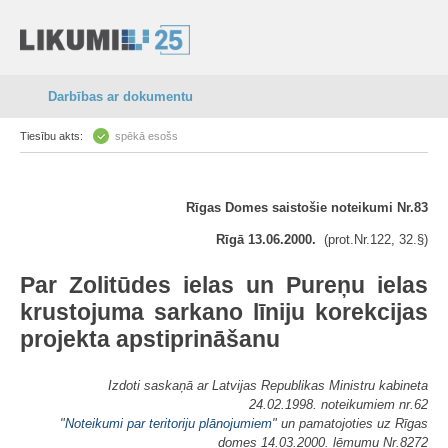
Darbības ar dokumentu
Tiesību akts:
spēkā esošs
Rīgas Domes saistošie noteikumi Nr.83
Rīgā 13.06.2000.
(prot.Nr.122, 32.§)
Par Zolitūdes ielas un Pureņu ielas
krustojuma sarkano līniju korekcijas
projekta apstiprināšanu
Izdoti saskaņā ar Latvijas Republikas Ministru kabineta
24.02.1998. noteikumiem nr.62
"
Noteikumi par teritoriju plānojumiem
" un pamatojoties uz Rīgas
domes 14.03.2000. lēmumu Nr.8272