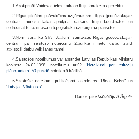
1.Apstiprināt Vaidavas ielas sarkano līniju korekcijas projektu.
2.Rīgas pilsētas pašvaldības uzņēmumam Rīgas ģeodēziskajam
centram mēneša laikā aprēķināt sarkano līniju koordinātes un
nodrošināt to iezīmēšanu topogrāfiskā uzmērījuma planšetēs.
3.Ņemt vērā, ka SIA "Baalum" samaksās Rīgas ģeodēziskajam
centram par saistošo noteikumu 2.punktā minēto darbu izpildi
atbilstoši darbu veikšanas tāmei.
4.Saistošos noteikumus var apstrīdēt Latvijas Republikas Ministru
kabineta 24.02.1998. noteikumu nr.62 "
Noteikumi par teritoriju
plānojumiem
"
50.punktā
noteiktajā kārtībā.
5.Saistošie noteikumi publicējami laikrakstos "Rīgas Balss" un
"
Latvijas Vēstnesis
".
Domes priekšsēdētājs
A.Ārgalis