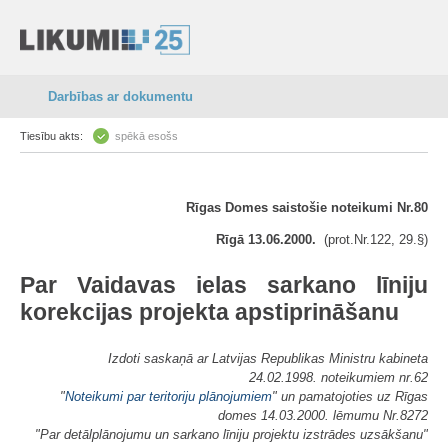
Darbības ar dokumentu
Tiesību akts:
spēkā esošs
Rīgas Domes saistošie noteikumi Nr.80
Rīgā 13.06.2000.
(prot.Nr.122, 29.§)
Par Vaidavas ielas sarkano līniju
korekcijas projekta apstiprināšanu
Izdoti saskaņā ar Latvijas Republikas Ministru kabineta
24.02.1998. noteikumiem nr.62
"
Noteikumi par teritoriju plānojumiem
" un pamatojoties uz Rīgas
domes 14.03.2000. lēmumu Nr.8272
"Par detālplānojumu un sarkano līniju projektu izstrādes uzsākšanu"