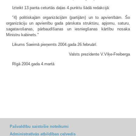
Izteikt 13.panta ceturtās daļas 4.punktu šādā redakcijā:
"4) politiskajām organizācijām (partijām) un to apvienībām. Šo
organizāciju un apvienību gada pārskata struktūru, apjomu, saturu,
sagatavošanas, pārbaudīšanas un iesniegšanas kārtību nosaka
Ministru kabinets."
Likums Saeimā pieņemts 2004.gada 26.februārī.
Valsts prezidente V.Vīķe-Freiberga
Rīgā 2004.gada 4.martā
Pašvaldību saistošie noteikumi
Administratīvās atbildības ceļvedis