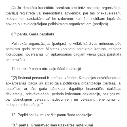
(4) Ja deputātu kandidātu sarakstu iesniedz politisko organizāciju
(partiju) reģistrēta vai nereģistrēta apvienība, par tās priekšvēlēšanu
izdevumiem uzskatāmi arī tie izdevumi, kuri šim nolūkam bijuši šo
apvienību izveidojušajām politiskajām organizācijām (partijām).
5
8.
pants. Gada pārskats
Politiskās organizācijas (partijas) ne vēlāk kā divus mēnešus pēc
pārskata gada beigām Ministru kabineta noteiktajā kārtībā iesniedz
Korupcijas novēršanas un apkarošanas birojam vienu gada pārskata
eksemplāru."
11. Izteikt 9.panta otro daļu šādā redakcijā:
"(2) Ikvienai personai ir tiesības vērsties Korupcijas novēršanas un
apkarošanas birojā un attiecīgajā politiskajā organizācijā (partijā), lai
iepazītos ar tās gada pārskatu, ikgadējo finansiālās darbības
deklarāciju, priekšvēlēšanu perioda izdevumu deklarāciju, paziņojumu
par plānotajiem vēlēšanu izdevumiem un vēlēšanu ieņēmumu un
izdevumu deklarāciju."
1
12. Papildināt likumu ar 9.
pantu šādā redakcijā:
1
"
9.
pants. Grāmatvedības uzskaites noteikumi