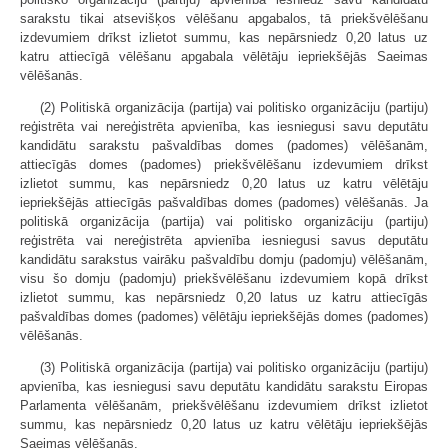
sarakstu tikai atsevišķos vēlēšanu apgabalos, tā priekšvēlēšanu
izdevumiem drīkst izlietot summu, kas nepārsniedz 0,20 latus uz
katru attiecīgā vēlēšanu apgabala vēlētāju iepriekšējās Saeimas
vēlēšanās.
(2) Politiskā organizācija (partija) vai politisko organizāciju (partiju)
reģistrēta vai nereģistrēta apvienība, kas iesniegusi savu deputātu
kandidātu sarakstu pašvaldības domes (padomes) vēlēšanām,
attiecīgās domes (padomes) priekšvēlēšanu izdevumiem drīkst
izlietot summu, kas nepārsniedz 0,20 latus uz katru vēlētāju
iepriekšējās attiecīgās pašvaldības domes (padomes) vēlēšanās. Ja
politiskā organizācija (partija) vai politisko organizāciju (partiju)
reģistrēta vai nereģistrēta apvienība iesniegusi savus deputātu
kandidātu sarakstus vairāku pašvaldību domju (padomju) vēlēšanām,
visu šo domju (padomju) priekšvēlēšanu izdevumiem kopā drīkst
izlietot summu, kas nepārsniedz 0,20 latus uz katru attiecīgās
pašvaldības domes (padomes) vēlētāju iepriekšējās domes (padomes)
vēlēšanās.
(3) Politiskā organizācija (partija) vai politisko organizāciju (partiju)
apvienība, kas iesniegusi savu deputātu kandidātu sarakstu Eiropas
Parlamenta vēlēšanām, priekšvēlēšanu izdevumiem drīkst izlietot
summu, kas nepārsniedz 0,20 latus uz katru vēlētāju iepriekšējās
Saeimas vēlēšanās.