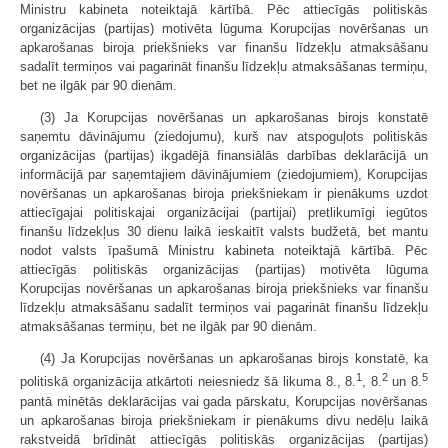
Ministru kabineta noteiktajā kārtībā. Pēc attiecīgās politiskās
organizācijas (partijas) motivēta lūguma Korupcijas novēršanas un
apkarošanas biroja priekšnieks var finanšu līdzekļu atmaksāšanu
sadalīt termiņos vai pagarināt finanšu līdzekļu atmaksāšanas termiņu,
bet ne ilgāk par 90 dienām.
(3) Ja Korupcijas novēršanas un apkarošanas birojs konstatē
saņemtu dāvinājumu (ziedojumu), kurš nav atspoguļots politiskās
organizācijas (partijas) ikgadējā finansiālās darbības deklarācijā un
informācijā par saņemtajiem dāvinājumiem (ziedojumiem), Korupcijas
novēršanas un apkarošanas biroja priekšniekam ir pienākums uzdot
attiecīgajai politiskajai organizācijai (partijai) pretlikumīgi iegūtos
finanšu līdzekļus 30 dienu laikā ieskaitīt valsts budžetā, bet mantu
nodot valsts īpašumā Ministru kabineta noteiktajā kārtībā. Pēc
attiecīgās politiskās organizācijas (partijas) motivēta lūguma
Korupcijas novēršanas un apkarošanas biroja priekšnieks var finanšu
līdzekļu atmaksāšanu sadalīt termiņos vai pagarināt finanšu līdzekļu
atmaksāšanas termiņu, bet ne ilgāk par 90 dienām.
(4) Ja Korupcijas novēršanas un apkarošanas birojs konstatē, ka
1
2
5
politiskā organizācija atkārtoti neiesniedz šā likuma 8., 8.
, 8.
un 8.
pantā minētās deklarācijas vai gada pārskatu, Korupcijas novēršanas
un apkarošanas biroja priekšniekam ir pienākums divu nedēļu laikā
rakstveidā brīdināt attiecīgās politiskās organizācijas (partijas)