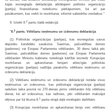
šajās iesniegtajās deklarācijās atklātajiem politisko organizāciju
(partiju) finansēšanas noteikumu pārkāpumiem, kā arī par
pasākumiem, kas veikti to novēršanai, informē sabiedrību vienlaikus."
2
9. Izteikt 8.
pantu šādā redakcijā:
2
"
8.
pants. Vēlēšanu ieņēmumu un izdevumu deklarācija
(1) Politiskās organizācijas (partijas), kas iesniegušas savus
deputātu kandidātu sarakstus Saeimas, pašvaldības domes
(padomes) vai Eiropas Parlamenta vēlēšanām, 30 dienu laikā pēc
Saeimas, pašvaldības domes (padomes) vai Eiropas Parlamenta
vēlēšanām Ministru kabineta noteiktajā kārtībā iesniedz Korupcijas
novēršanas un apkarošanas birojam attiecīgās politiskās
organizācijas (partijas) vadītāja parakstītu vēlēšanu ieņēmumu un
izdevumu deklarāciju.
(2) Vēlēšanu ieņēmumu un izdevumu deklarācijā norāda visus
ieņēmumus un izdevumus, kas politiskajai organizācijai (partijai)
radušies laika posmā no 270.dienas pirms vēlēšanām līdz vēlēšanu
dienai, kā arī izdevumus, kas radīsies, pēc vēlēšanām maksājot
1
rēķinus par šā likuma 8.
panta otrajā daļā minētajām darbībām.
(3) Korupcijas novēršanas un apkarošanas birojs veic vēlēšanu