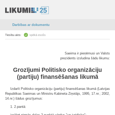
Darbības ar dokumentu
Tiesību akts:
spēkā esošs
Saeima ir pieņēmusi un Valsts
prezidents izsludina šādu likumu:
Grozījumi Politisko organizāciju
(partiju) finansēšanas likumā
Izdarīt Politisko organizāciju (partiju) finansēšanas likumā (Latvijas
Republikas Saeimas un Ministru Kabineta Ziņotājs, 1995, 17.nr.; 2002,
14.nr.) šādus grozījumus:
1. 2.pantā:
izslēgt pirmās daļas 2.punktā vārdus "un juridisko";