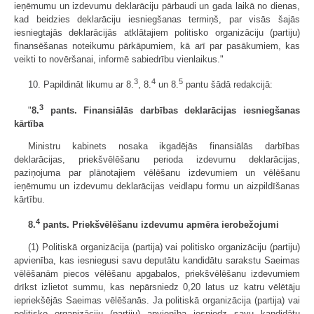
ieņēmumu un izdevumu deklarāciju pārbaudi un gada laikā no dienas,
kad beidzies deklarāciju iesniegšanas termiņš, par visās šajās
iesniegtajās deklarācijās atklātajiem politisko organizāciju (partiju)
finansēšanas noteikumu pārkāpumiem, kā arī par pasākumiem, kas
veikti to novēršanai, informē sabiedrību vienlaikus."
3
4
5
10. Papildināt likumu ar 8.
, 8.
un 8.
pantu šādā redakcijā:
3
"
8.
pants. Finansiālās darbības deklarācijas iesniegšanas
kārtība
Ministru kabinets nosaka ikgadējās finansiālās darbības
deklarācijas, priekšvēlēšanu perioda izdevumu deklarācijas,
paziņojuma par plānotajiem vēlēšanu izdevumiem un vēlēšanu
ieņēmumu un izdevumu deklarācijas veidlapu formu un aizpildīšanas
kārtību.
4
8.
pants. Priekšvēlēšanu izdevumu apmēra ierobežojumi
(1) Politiskā organizācija (partija) vai politisko organizāciju (partiju)
apvienība, kas iesniegusi savu deputātu kandidātu sarakstu Saeimas
vēlēšanām piecos vēlēšanu apgabalos, priekšvēlēšanu izdevumiem
drīkst izlietot summu, kas nepārsniedz 0,20 latus uz katru vēlētāju
iepriekšējās Saeimas vēlēšanās. Ja politiskā organizācija (partija) vai
politisko organizāciju (partiju) apvienība iesniedz savu kandidātu