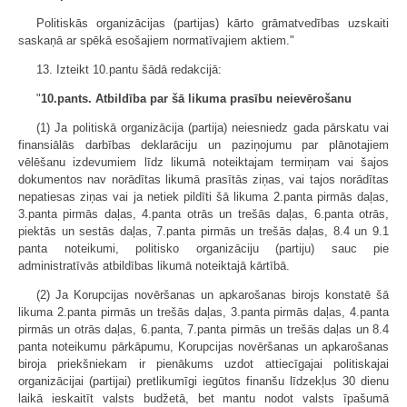
Politiskās organizācijas (partijas) kārto grāmatvedības uzskaiti
saskaņā ar spēkā esošajiem normatīvajiem aktiem."
13. Izteikt 10.pantu šādā redakcijā:
"
10.pants. Atbildība par šā likuma prasību neievērošanu
(1) Ja politiskā organizācija (partija) neiesniedz gada pārskatu vai
finansiālās darbības deklarāciju un paziņojumu par plānotajiem
vēlēšanu izdevumiem līdz likumā noteiktajam termiņam vai šajos
dokumentos nav norādītas likumā prasītās ziņas, vai tajos norādītas
nepatiesas ziņas vai ja netiek pildīti šā likuma 2.panta pirmās daļas,
3.panta pirmās daļas, 4.panta otrās un trešās daļas, 6.panta otrās,
piektās un sestās daļas, 7.panta pirmās un trešās daļas, 8.4 un 9.1
panta noteikumi, politisko organizāciju (partiju) sauc pie
administratīvās atbildības likumā noteiktajā kārtībā.
(2) Ja Korupcijas novēršanas un apkarošanas birojs konstatē šā
likuma 2.panta pirmās un trešās daļas, 3.panta pirmās daļas, 4.panta
pirmās un otrās daļas, 6.panta, 7.panta pirmās un trešās daļas un 8.4
panta noteikumu pārkāpumu, Korupcijas novēršanas un apkarošanas
biroja priekšniekam ir pienākums uzdot attiecīgajai politiskajai
organizācijai (partijai) pretlikumīgi iegūtos finanšu līdzekļus 30 dienu
laikā ieskaitīt valsts budžetā, bet mantu nodot valsts īpašumā