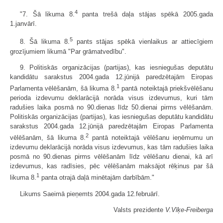
4
"7. Šā likuma 8.
panta trešā daļa stājas spēkā 2005.gada
1.janvārī.
5
8. Šā likuma 8.
pants stājas spēkā vienlaikus ar attiecīgiem
grozījumiem likumā "Par grāmatvedību".
9. Politiskās organizācijas (partijas), kas iesniegušas deputātu
kandidātu sarakstus 2004.gada 12.jūnijā paredzētajām Eiropas
1
Parlamenta vēlēšanām, šā likuma 8.
pantā noteiktajā priekšvēlēšanu
perioda izdevumu deklarācijā norāda visus izdevumus, kuri tām
radušies laika posmā no 90.dienas līdz 50.dienai pirms vēlēšanām.
Politiskās organizācijas (partijas), kas iesniegušas deputātu kandidātu
sarakstus 2004.gada 12.jūnijā paredzētajām Eiropas Parlamenta
2
vēlēšanām, šā likuma 8.
pantā noteiktajā vēlēšanu ieņēmumu un
izdevumu deklarācijā norāda visus izdevumus, kas tām radušies laika
posmā no 90.dienas pirms vēlēšanām līdz vēlēšanu dienai, kā arī
izdevumus, kas radīsies, pēc vēlēšanām maksājot rēķinus par šā
1
likuma 8.
panta otrajā daļā minētajām darbībām."
Likums Saeimā pieņemts 2004.gada 12.februārī.
Valsts prezidente
V.Vīķe-Freiberga