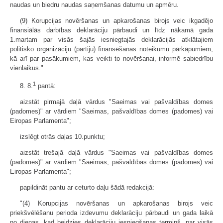
naudas un biedru naudas saņemšanas datumu un apmēru.
(9) Korupcijas novēršanas un apkarošanas birojs veic ikgadējo
finansiālās darbības deklarāciju pārbaudi un līdz nākamā gada
1.martam par visās šajās iesniegtajās deklarācijās atklātajiem
politisko organizāciju (partiju) finansēšanas noteikumu pārkāpumiem,
kā arī par pasākumiem, kas veikti to novēršanai, informē sabiedrību
vienlaikus."
1
8. 8.
pantā:
aizstāt pirmajā daļā vārdus "Saeimas vai pašvaldības domes
(padomes)" ar vārdiem "Saeimas, pašvaldības domes (padomes) vai
Eiropas Parlamenta";
izslēgt otrās daļas 10.punktu;
aizstāt trešajā daļā vārdus "Saeimas vai pašvaldības domes
(padomes)" ar vārdiem "Saeimas, pašvaldības domes (padomes) vai
Eiropas Parlamenta";
papildināt pantu ar ceturto daļu šādā redakcijā:
"(4) Korupcijas novēršanas un apkarošanas birojs veic
priekšvēlēšanu perioda izdevumu deklarāciju pārbaudi un gada laikā
no dienas, kad beidzies deklarāciju iesniegšanas termiņš, par visās