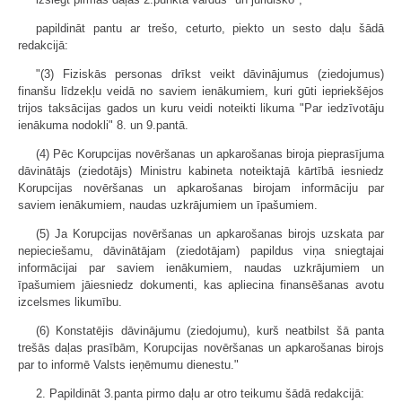
papildināt pantu ar trešo, ceturto, piekto un sesto daļu šādā
redakcijā:
"(3) Fiziskās personas drīkst veikt dāvinājumus (ziedojumus)
finanšu līdzekļu veidā no saviem ienākumiem, kuri gūti iepriekšējos
trijos taksācijas gados un kuru veidi noteikti likuma "Par iedzīvotāju
ienākuma nodokli" 8. un 9.pantā.
(4) Pēc Korupcijas novēršanas un apkarošanas biroja pieprasījuma
dāvinātājs (ziedotājs) Ministru kabineta noteiktajā kārtībā iesniedz
Korupcijas novēršanas un apkarošanas birojam informāciju par
saviem ienākumiem, naudas uzkrājumiem un īpašumiem.
(5) Ja Korupcijas novēršanas un apkarošanas birojs uzskata par
nepieciešamu, dāvinātājam (ziedotājam) papildus viņa sniegtajai
informācijai par saviem ienākumiem, naudas uzkrājumiem un
īpašumiem jāiesniedz dokumenti, kas apliecina finansēšanas avotu
izcelsmes likumību.
(6) Konstatējis dāvinājumu (ziedojumu), kurš neatbilst šā panta
trešās daļas prasībām, Korupcijas novēršanas un apkarošanas birojs
par to informē Valsts ieņēmumu dienestu."
2. Papildināt 3.panta pirmo daļu ar otro teikumu šādā redakcijā: