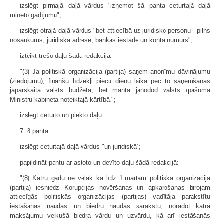
izslēgt pirmajā daļā vārdus "izņemot šā panta ceturtajā daļā
minēto gadījumu";
izslēgt otrajā daļā vārdus "bet attiecībā uz juridisko personu - pilns
nosaukums, juridiskā adrese, bankas iestāde un konta numurs";
izteikt trešo daļu šādā redakcijā:
"(3) Ja politiskā organizācija (partija) saņem anonīmu dāvinājumu
(ziedojumu), finanšu līdzekļi piecu dienu laikā pēc to saņemšanas
jāpārskaita valsts budžetā, bet manta jānodod valsts īpašumā
Ministru kabineta noteiktajā kārtībā.";
izslēgt ceturto un piekto daļu.
7. 8.pantā:
izslēgt ceturtajā daļā vārdus "un juridiskā";
papildināt pantu ar astoto un devīto daļu šādā redakcijā:
"(8) Katru gadu ne vēlāk kā līdz 1.martam politiskā organizācija
(partija) iesniedz Korupcijas novēršanas un apkarošanas birojam
attiecīgās politiskās organizācijas (partijas) vadītāja parakstītu
iestāšanās naudas un biedru naudas sarakstu, norādot katra
maksājumu veikušā biedra vārdu un uzvārdu, kā arī iestāšanās