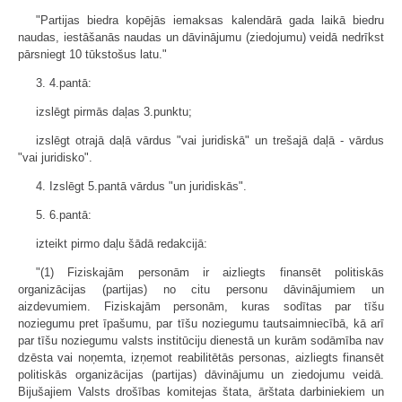
"Partijas biedra kopējās iemaksas kalendārā gada laikā biedru
naudas, iestāšanās naudas un dāvinājumu (ziedojumu) veidā nedrīkst
pārsniegt 10 tūkstošus latu."
3. 4.pantā:
izslēgt pirmās daļas 3.punktu;
izslēgt otrajā daļā vārdus "vai juridiskā" un trešajā daļā - vārdus
"vai juridisko".
4. Izslēgt 5.pantā vārdus "un juridiskās".
5. 6.pantā:
izteikt pirmo daļu šādā redakcijā:
"(1) Fiziskajām personām ir aizliegts finansēt politiskās
organizācijas (partijas) no citu personu dāvinājumiem un
aizdevumiem. Fiziskajām personām, kuras sodītas par tīšu
noziegumu pret īpašumu, par tīšu noziegumu tautsaimniecībā, kā arī
par tīšu noziegumu valsts institūciju dienestā un kurām sodāmība nav
dzēsta vai noņemta, izņemot reabilitētās personas, aizliegts finansēt
politiskās organizācijas (partijas) dāvinājumu un ziedojumu veidā.
Bijušajiem Valsts drošības komitejas štata, ārštata darbiniekiem un