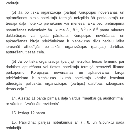
vadītāju.
(5) Ja politiskā organizācija (partija) Korupcijas novēršanas un
apkarošanas biroja noteiktajā termiņā neizpilda šā panta otrajā un
trešajā daļā noteikto pienākumu vai mēneša laikā pēc brīdinājuma
1
2
5
nosūtīšanas neiesniedz šā likuma 8., 8.
, 8.
un 8.
pantā minētās
deklarācijas vai gada pārskatu, Korupcijas novēršanas un
apkarošanas biroja priekšniekam ir pienākums divu nedēļu laikā
ierosināt attiecīgās politiskās organizācijas (partijas) darbības
apturēšanu tiesas ceļā.
(6) Ja politiskā organizācija (partija) neizpilda tiesas lēmumu par
darbības apturēšanu vai tiesas noteiktajā termiņā nenovērš likuma
pārkāpumu, Korupcijas novēršanas un apkarošanas biroja
priekšniekam ir pienākums likumā noteiktajā kārtībā ierosināt
attiecīgās politiskās organizācijas (partijas) darbības izbeigšanu
tiesas ceļā."
14. Aizstāt 11.panta pirmajā daļā vārdus "neatkarīga auditorfirma"
ar vārdiem "zvērināts revidents".
15. Izslēgt 12.pantu.
16. Papildināt pārejas noteikumus ar 7., 8. un 9.punktu šādā
redakcijā: