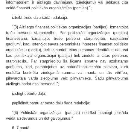
informatoriem ir aizliegts dāvinājumu (ziedojumu) vai jebkādā citā
veidā finansēt politiskās organizācijas (partijas).";
izteikt trešo daļu šādā redakcijā:
"(3) Aizliegts finansēt politiskās organizācijas (partijas), izmantojot
trešo personu starpniecību. Par politiskās organizācijas (partijas)
finansēšanu, izmantojot trešo personu starpniecību, uzskatāmi
gadījumi, kad, īstenojot savas personiskās intereses finansēt politisko
organizāciju (partiju), tiek izmantoti citas personas identitātes dati vai
kad politiskajai organizācijai (partijai) tiek ziedots ar citas personas
starpniecību. Par starpniecību šā likuma izpratnē nav uzskatāms
gadījums, kad, pamatojoties uz notariāli apliecinātu pilnvaru, kurā
norādīta konkrēta ziedojamā summa vai manta un tās vērtība,
pilnvarotāja vārdā ziedojumu veic pilnvarnieks. Šādu pilnvarojumu
aizliegts nodot citai personai.";
izslēgt ceturto daļu;
papildināt pantu ar sesto daļu šādā redakcijā:
"(6) Politiskās organizācijas (partijas) nedrīkst izsniegt jebkāda
veida aizdevumus un dot galvojumus."
6. 7.pantā: