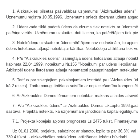
1. Aizkraukles pilsētas pašvaldības uzņēmums "Aizkraukles ūdens" i
Uzņēmumu reģistrā 10.05.1996. Uzņēmums sniedz dzeramā ūdens apgādes
2. Ūdensvada tīklā padotā ūdens daudzums tiek noteikts ar ūdensmēr
patēriņa vietās. Uzņēmuma uzskaites dati liecina, ka patērētājiem tiek 
3. Notekūdeņu uzskaite ar ūdensmērītājiem nav nodrošināta, to apjoms
ūdens lietošanas atļaujā noteiktajai kārtībai. Notekūdeņu attīrīšana tiek v
4. P/u "Aizkraukles ūdens" izsniegtajā ūdens lietošanas atļaujā note
kabineta 22.04.1999. noteikumu Nr.155 "Noteikumi par ūdens lietošanas 
Atbilstoši ūdens lietošanas atļaujā nepamatoti paaugstinātajam notekūde
5. Tarifus par sniegtajiem pakalpojumiem izstrādā p/u "Aizkraukles ūd
kā 2 reizes). Tarifu paaugstināšana saistīta ar nepieciešamību kompens
6. Ar Aizkraukles Domes lēmumiem noteiktas maksas atlaides atsevi
7. P/u "Aizkraukles ūdens" ar Aizkraukles Domes akceptu 1998.gadā 
sastāvā. Projektā noteikts, ka uzņēmumam jānodrošina kapitālieguldīju
7.1. Projekta kopējais apjoms prognozēts Ls 2475 tūkst. Finansējuma av
Uz 01.01.2000. projekts, salīdzinot ar plānoto, izpildīts par 36,3% va
739,4 tūkst. - aizkavējušies notekūdeņu attīrīšanas iekārtu būvdarbi.