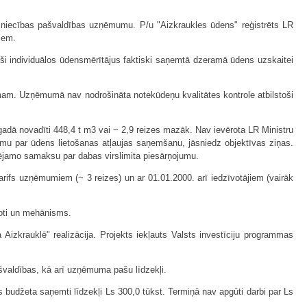
imniecības pašvaldības uzņēmumu. P/u "Aizkraukles ūdens" reģistrēts LR
iem.
i individuālos ūdensmērītājus faktiski saņemtā dzeramā ūdens uzskaitei
omam. Uzņēmumā nav nodrošināta notekūdeņu kvalitātes kontrole atbilstoši
gadā novadīti 448,4 t m3 vai ~ 2,9 reizes mazāk. Nav ievērota LR Ministru
umu par ūdens lietošanas atļaujas saņemšanu, jāsniedz objektīvas ziņas.
sējamo samaksu par dabas virslimita piesārņojumu.
arifs uzņēmumiem (~ 3 reizes) un ar 01.01.2000. arī iedzīvotājiem (vairāk
oti un mehānisms.
zkrauklē" realizācija. Projekts iekļauts Valsts investīciju programmas
pašvaldības, kā arī uzņēmuma pašu līdzekļi.
ts budžeta saņemti līdzekļi Ls 300,0 tūkst. Termiņā nav apgūti darbi par Ls