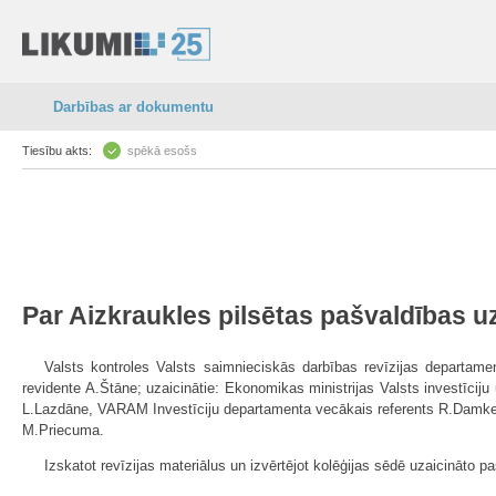
Darbības ar dokumentu
Tiesību akts:
spēkā esošs
Par Aizkraukles pilsētas pašvaldības 
Valsts kontroles Valsts saimnieciskās darbības revīzijas departament
revidente A.Štāne; uzaicinātie: Ekonomikas ministrijas Valsts investīci
L.Lazdāne, VARAM Investīciju departamenta vecākais referents R.Damkevic
M.Priecuma.
Izskatot revīzijas materiālus un izvērtējot kolēģijas sēdē uzaicināto p