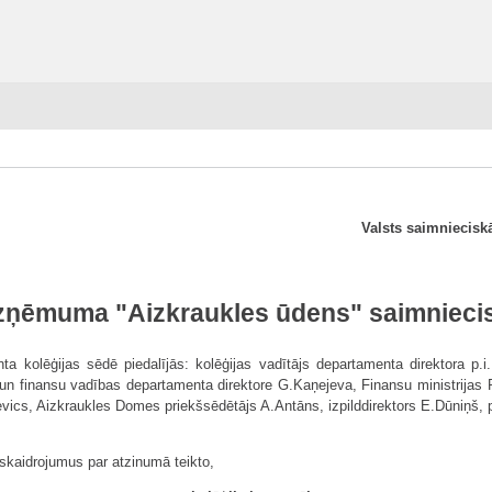
Valsts saimniecisk
uzņēmuma "Aizkraukles ūdens" saimniecis
a kolēģijas sēdē piedalījās: kolēģijas vadītājs departamenta direktora p.i.
ju un finansu vadības departamenta direktore G.Kaņejeva, Finansu ministrija
s, Aizkraukles Domes priekšsēdētājs A.Antāns, izpilddirektors E.Dūniņš, p/u
askaidrojumus par atzinumā teikto,