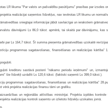
rotas LR likuma "Par valsts un pašvaldību pasūtījumu" prasības par izsoles or
projekta realizācijai saņemtos līdzekļus, nav ievērotas LR likumu un normat
āmatvedības sniegtajai informācijai jābūt savlaicīgai un ierakstiem grāmatvedī
rvalstu dāvinājumi Ls 86,0 tūkst. apmērā, tai skaitā par dāvinājumu, kas
darbi par Ls 164,7 tūkst. Šī summa pieņemta grāmatvedības uzskaitē revīzijas
tīciju programmas sagatavošanas, finansēšanas un realizācijas kārtība" 1.1
poguļoti.
poguļoti kreditoru sastāvā postenī "nākamo periodu ieņēmumi" un, izmantoj
šie līdzekļi uzrādīti Ls 120,6 tūkst. (faktiski saņemti Ls 399,0 tūkst.).
ciju programmas sagatavošanas, finansēšanas un realizācijas kārtība" 28.punkt
t vērā projekta realizācijas finansu tāmi un grafiku.
izsardzības un reģionālās attīstības ministrijai. Projekta izpildes kontrole
ekta realizācijas kontroli saņemto un izlietoto līdzekļu uzskaites jomā.
us,