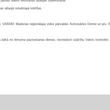
i jaunas ūdens lietošanas atļaujas saņemšanai.
s atļaujā noteiktajai kārtībai.
jai, VARAM, Madonas reģionālajai vides pārvaldei, Aizkraukles Domei un p/u "
laikā no lēmuma paziņošanas dienas, iesniedzot sūdzību Valsts kontroles V