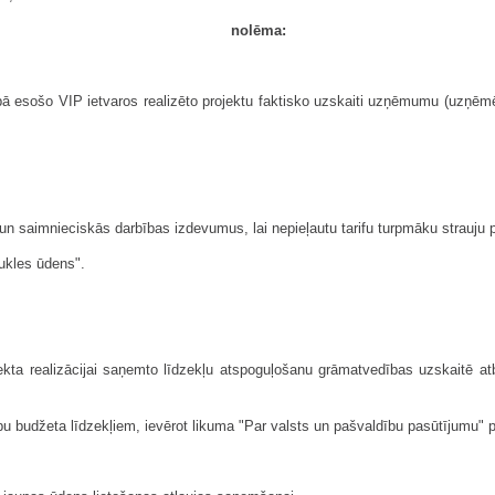
nolēma:
esošo VIP ietvaros realizēto projektu faktisko uzskaiti uzņēmumu (uzņēmēj
 un saimnieciskās darbības izdevumus, lai nepieļautu tarifu turpmāku strauju
aukles ūdens".
ekta realizācijai saņemto līdzekļu atspoguļošanu grāmatvedības uzskaitē at
ību budžeta līdzekļiem, ievērot likuma "Par valsts un pašvaldību pasūtījumu" 