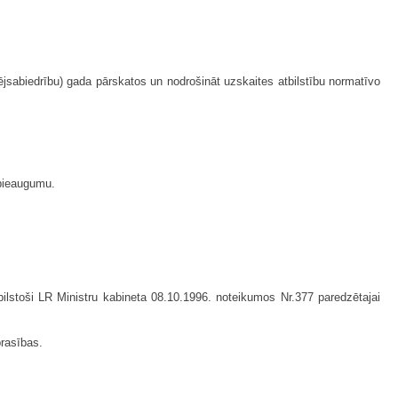
sabiedrību) gada pārskatos un nodrošināt uzskaites atbilstību normatīvo
 pieaugumu.
bilstoši LR Ministru kabineta 08.10.1996. noteikumos Nr.377 paredzētajai
prasības.