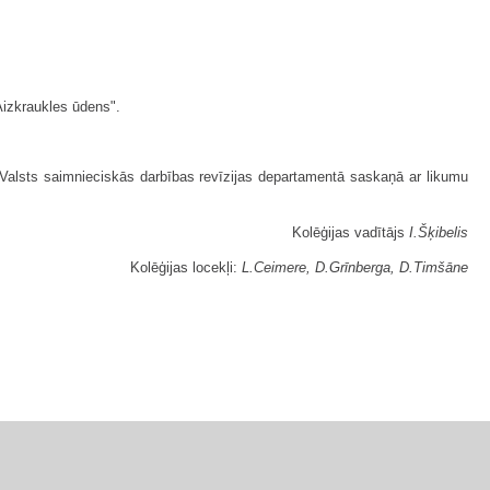
Aizkraukles ūdens".
alsts saimnieciskās darbības revīzijas departamentā saskaņā ar likumu
Kolēģijas vadītājs
I.Šķibelis
Kolēģijas locekļi:
L.Ceimere, D.Grīnberga, D.Timšāne