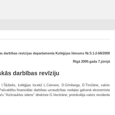
ās darbības revīzijas departamenta Kolēģijas lēmums Nr.5.1-2-68/2000
Rīgā 2000.gada 7.jūnijā
kās darbības revīziju
 I.Šķibelis, kolēģijas locekļi L.Ceimere, D.Grīnberga, D.Timšāne, valsts
s Pašvaldību finansiālās darbības uzraudzības nodaļas galvenā ekonomiste
 "Aizkraukles ūdens" direktore G.Vectirāne; protokolēja valsts revidente