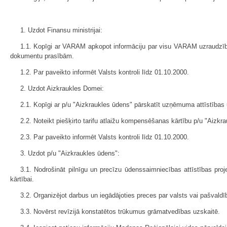
1. Uzdot Finansu ministrijai:
1.1. Kopīgi ar VARAM apkopot informāciju par visu VARAM uzraudzībā 
dokumentu prasībām.
1.2. Par paveikto informēt Valsts kontroli līdz 01.10.2000.
2. Uzdot Aizkraukles Domei:
2.1. Kopīgi ar p/u "Aizkraukles ūdens" pārskatīt uzņēmuma attīstības
2.2. Noteikt piešķirto tarifu atlaižu kompensēšanas kārtību p/u "Aizkr
2.3. Par paveikto informēt Valsts kontroli līdz 01.10.2000.
3. Uzdot p/u "Aizkraukles ūdens":
3.1. Nodrošināt pilnīgu un precīzu ūdenssaimniecības attīstības proj
kārtībai.
3.2. Organizējot darbus un iegādājoties preces par valsts vai pašvald
3.3. Novērst revīzijā konstatētos trūkumus grāmatvedības uzskaitē.