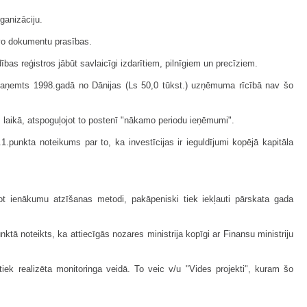
ganizāciju.
īvo dokumentu prasības.
bas reģistros jābūt savlaicīgi izdarītiem, pilnīgiem un precīziem.
 saņemts 1998.gadā no Dānijas (Ls 50,0 tūkst.) uzņēmuma rīcībā nav šo
 laikā, atspoguļojot to postenī "nākamo periodu ieņēmumi".
.punkta noteikums par to, ka investīcijas ir ieguldījumi kopējā kapitāla
ot ienākumu atzīšanas metodi, pakāpeniski tiek iekļauti pārskata gada
ā noteikts, ka attiecīgās nozares ministrija kopīgi ar Finansu ministriju
 tiek realizēta monitoringa veidā. To veic v/u "Vides projekti", kuram šo