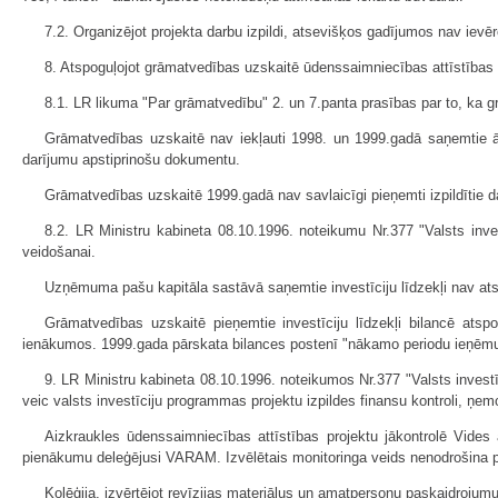
7.2. Organizējot projekta darbu izpildi, atsevišķos gadījumos nav ievē
8. Atspoguļojot grāmatvedības uzskaitē ūdenssaimniecības attīstības 
8.1. LR likuma "Par grāmatvedību" 2. un 7.panta prasības par to, ka gr
Grāmatvedības uzskaitē nav iekļauti 1998. un 1999.gadā saņemtie ā
darījumu apstiprinošu dokumentu.
Grāmatvedības uzskaitē 1999.gadā nav savlaicīgi pieņemti izpildītie 
8.2. LR Ministru kabineta 08.10.1996. noteikumu Nr.377 "Valsts inves
veidošanai.
Uzņēmuma pašu kapitāla sastāvā saņemtie investīciju līdzekļi nav ats
Grāmatvedības uzskaitē pieņemtie investīciju līdzekļi bilancē ats
ienākumos. 1999.gada pārskata bilances postenī "nākamo periodu ieņēmumi" 
9. LR Ministru kabineta 08.10.1996. noteikumos Nr.377 "Valsts investī
veic valsts investīciju programmas projektu izpildes finansu kontroli, ņemo
Aizkraukles ūdenssaimniecības attīstības projektu jākontrolē Vides a
pienākumu deleģējusi VARAM. Izvēlētais monitoringa veids nenodrošina proj
Kolēģija, izvērtējot revīzijas materiālus un amatpersonu paskaidrojum