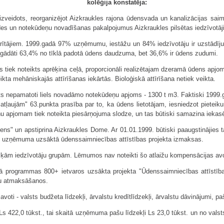
kolēģija konstatēja:
zveidots, reorganizējot Aizkraukles rajona ūdensvada un kanalizācijas sa
 un notekūdeņu novadīšanas pakalpojumus Aizkraukles pilsētas iedzīvotāj
ītājiem. 1999.gadā 97% uzņēmumu, iestāžu un 84% iedzīvotāju ir uzstādījuš
piegādāti 63,4% no tīklā padotā ūdens daudzuma, bet 36,6% ir ūdens zudumi.
 tiek noteikts aprēķina ceļā, proporcionāli realizētajam dzeramā ūdens apj
eikta mehāniskajās attīrīšanas iekārtās. Bioloģiskā attīrīšana netiek veikta.
ikts nepamatoti liels novadāmo notekūdeņu apjoms - 1300 t m3. Faktiski 1999.
atļaujām" 63.punkta prasība par to, ka ūdens lietotājam, iesniedzot pieteik
ņu apjomam tiek noteikta piesārņojuma slodze, un tas būtiski samazina ieka
ens" un apstiprina Aizkraukles Dome. Ar 01.01.1999. būtiski paaugstinājies t
ēt uzņēmuma uzsāktā ūdenssaimniecības attīstības projekta izmaksas.
šķām iedzīvotāju grupām. Lēmumos nav noteikti šo atlaižu kompensācijas av
programmas 800+ ietvaros uzsākta projekta "Ūdenssaimniecības attīstība Ai
mu atmaksāšanos.
oti - valsts budžeta līdzekļi, ārvalstu kredītlīdzekļi, ārvalstu dāvinājumi, 
i Ls 422,0 tūkst., tai skaitā uzņēmuma pašu līdzekļi Ls 23,0 tūkst. un no vals