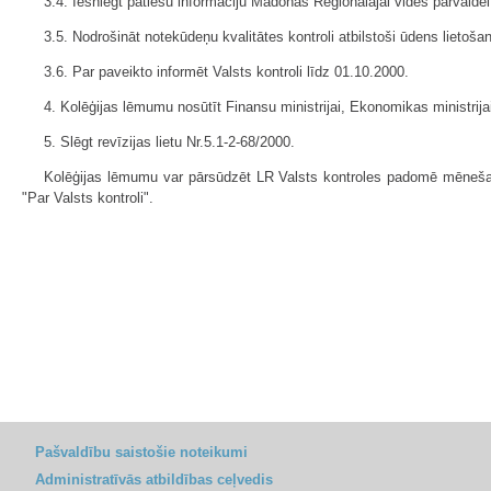
3.4. Iesniegt patiesu informāciju Madonas Reģionālajai vides pārvalde
3.5. Nodrošināt notekūdeņu kvalitātes kontroli atbilstoši ūdens lietošana
3.6. Par paveikto informēt Valsts kontroli līdz 01.10.2000.
4. Kolēģijas lēmumu nosūtīt Finansu ministrijai, Ekonomikas ministri
5. Slēgt revīzijas lietu Nr.5.1-2-68/2000.
Kolēģijas lēmumu var pārsūdzēt LR Valsts kontroles padomē mēneša 
"Par Valsts kontroli".
Pašvaldību saistošie noteikumi
Administratīvās atbildības ceļvedis