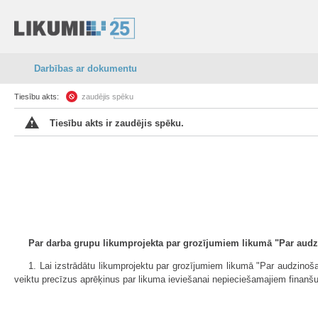
Darbības ar dokumentu
Tiesību akts:
zaudējis spēku
Tiesību akts ir zaudējis spēku.
Par darba grupu likumprojekta par grozījumiem likumā "Par audz
1. Lai izstrādātu likumprojektu par grozījumiem likumā "Par audzinoša
veiktu precīzus aprēķinus par likuma ieviešanai nepieciešamajiem finanšu