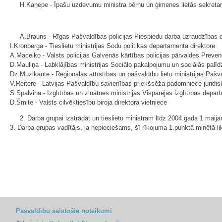
H.Kaņepe - Īpašu uzdevumu ministra bērnu un ģimenes lietās sekretari
A.Brauns - Rīgas Pašvaldības policijas Piespiedu darba uzraudzības d
I.Kronberga - Tieslietu ministrijas Sodu politikas departamenta direktore
A.Maceiko - Valsts policijas Galvenās kārtības policijas pārvaldes Preve
D.Mauliņa - Labklājības ministrijas Sociālo pakalpojumu un sociālās pal
Dz.Muzikante - Reģionālās attīstības un pašvaldību lietu ministrijas Paš
V.Reitere - Latvijas Pašvaldību savienības priekšsēža padomniece juridis
S.Spalviņa - Izglītības un zinātnes ministrijas Vispārējās izglītības depa
D.Šmite - Valsts cilvēktiesību biroja direktora vietniece
2. Darba grupai izstrādāt un tieslietu ministram līdz 2004.gada 1.maija
3. Darba grupas vadītājs, ja nepieciešams, šī rīkojuma 1.punktā minētā lik
Pašvaldību saistošie noteikumi