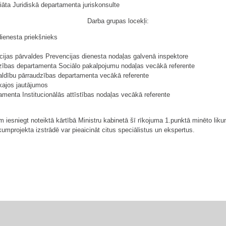
āta Juridiskā departamenta juriskonsulte
Darba grupas locekļi:
ienesta priekšnieks
ncijas pārvaldes Prevencijas dienesta nodaļas galvenā inspektore
īdzības departamenta Sociālo pakalpojumu nodaļas vecākā referente
valdību pārraudzības departamenta vecākā referente
kajos jautājumos
rtamenta Institucionālās attīstības nodaļas vecākā referente
m iesniegt noteiktā kārtībā Ministru kabinetā šī rīkojuma 1.punktā minēto liku
umprojekta izstrādē var pieaicināt citus speciālistus un ekspertus.