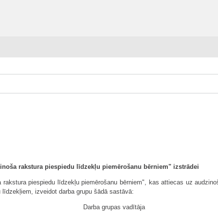
inoša rakstura piespiedu līdzekļu piemērošanu bērniem" izstrādei
 rakstura piespiedu līdzekļu piemērošanu bērniem", kas attiecas uz audzinoša
 līdzekļiem, izveidot darba grupu šādā sastāvā:
Darba grupas vadītāja