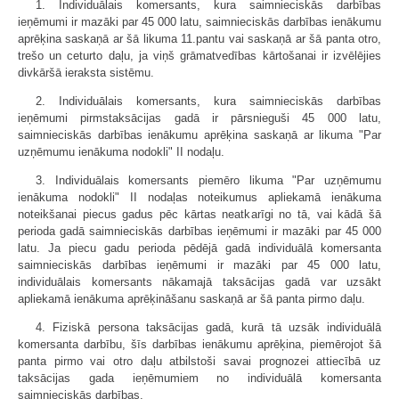
1. Individuālais komersants, kura saimnieciskās darbības
ieņēmumi ir mazāki par 45 000 latu, saimnieciskās darbības ienākumu
aprēķina saskaņā ar šā likuma 11.pantu vai saskaņā ar šā panta otro,
trešo un ceturto daļu, ja viņš grāmatvedības kārtošanai ir izvēlējies
divkāršā ieraksta sistēmu.
2. Individuālais komersants, kura saimnieciskās darbības
ieņēmumi pirmstaksācijas gadā ir pārsnieguši 45 000 latu,
saimnieciskās darbības ienākumu aprēķina saskaņā ar likuma "Par
uzņēmumu ienākuma nodokli" II nodaļu.
3. Individuālais komersants piemēro likuma "Par uzņēmumu
ienākuma nodokli" II nodaļas noteikumus apliekamā ienākuma
noteikšanai piecus gadus pēc kārtas neatkarīgi no tā, vai kādā šā
perioda gadā saimnieciskās darbības ieņēmumi ir mazāki par 45 000
latu. Ja piecu gadu perioda pēdējā gadā individuālā komersanta
saimnieciskās darbības ieņēmumi ir mazāki par 45 000 latu,
individuālais komersants nākamajā taksācijas gadā var uzsākt
apliekamā ienākuma aprēķināšanu saskaņā ar šā panta pirmo daļu.
4. Fiziskā persona taksācijas gadā, kurā tā uzsāk individuālā
komersanta darbību, šīs darbības ienākumu aprēķina, piemērojot šā
panta pirmo vai otro daļu atbilstoši savai prognozei attiecībā uz
taksācijas gada ieņēmumiem no individuālā komersanta
saimnieciskās darbības.