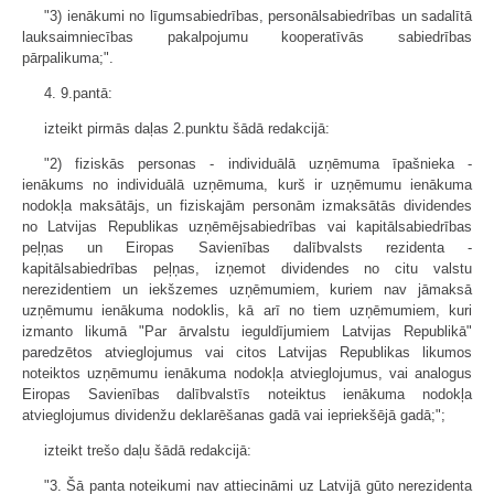
"3) ienākumi no līgumsabiedrības, personālsabiedrības un sadalītā
lauksaimniecības pakalpojumu kooperatīvās sabiedrības
pārpalikuma;".
4. 9.pantā:
izteikt pirmās daļas 2.punktu šādā redakcijā:
"2) fiziskās personas - individuālā uzņēmuma īpašnieka -
ienākums no individuālā uzņēmuma, kurš ir uzņēmumu ienākuma
nodokļa maksātājs, un fiziskajām personām izmaksātās dividendes
no Latvijas Republikas uzņēmējsabiedrības vai kapitālsabiedrības
peļņas un Eiropas Savienības dalībvalsts rezidenta -
kapitālsabiedrības peļņas, izņemot dividendes no citu valstu
nerezidentiem un iekšzemes uzņēmumiem, kuriem nav jāmaksā
uzņēmumu ienākuma nodoklis, kā arī no tiem uzņēmumiem, kuri
izmanto likumā "Par ārvalstu ieguldījumiem Latvijas Republikā"
paredzētos atvieglojumus vai citos Latvijas Republikas likumos
noteiktos uzņēmumu ienākuma nodokļa atvieglojumus, vai analogus
Eiropas Savienības dalībvalstīs noteiktus ienākuma nodokļa
atvieglojumus dividenžu deklarēšanas gadā vai iepriekšējā gadā;";
izteikt trešo daļu šādā redakcijā:
"3. Šā panta noteikumi nav attiecināmi uz Latvijā gūto nerezidenta