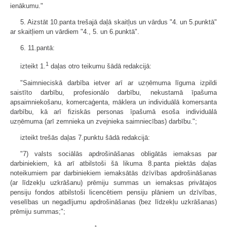
ienākumu."
5. Aizstāt 10.panta trešajā daļā skaitļus un vārdus "4. un 5.punktā"
ar skaitļiem un vārdiem "4., 5. un 6.punktā".
6. 11.pantā:
1
izteikt 1.
daļas otro teikumu šādā redakcijā:
"Saimnieciskā darbība ietver arī ar uzņēmuma līguma izpildi
saistīto darbību, profesionālo darbību, nekustamā īpašuma
apsaimniekošanu, komercaģenta, māklera un individuālā komersanta
darbību, kā arī fiziskās personas īpašumā esoša individuālā
uzņēmuma (arī zemnieka un zvejnieka saimniecības) darbību.";
izteikt trešās daļas 7.punktu šādā redakcijā:
"7) valsts sociālās apdrošināšanas obligātās iemaksas par
darbiniekiem, kā arī atbilstoši šā likuma 8.panta piektās daļas
noteikumiem par darbiniekiem iemaksātās dzīvības apdrošināšanas
(ar līdzekļu uzkrāšanu) prēmiju summas un iemaksas privātajos
pensiju fondos atbilstoši licencētiem pensiju plāniem un dzīvības,
veselības un negadījumu apdrošināšanas (bez līdzekļu uzkrāšanas)
prēmiju summas;";