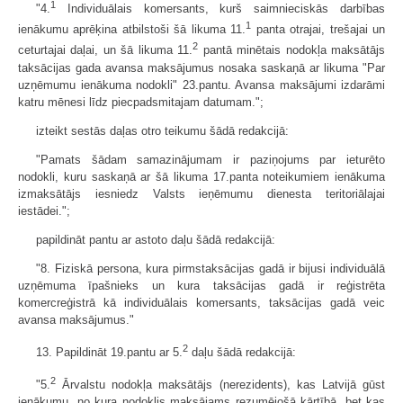
1
"4.
Individuālais komersants, kurš saimnieciskās darbības
1
ienākumu aprēķina atbilstoši šā likuma 11.
panta otrajai, trešajai un
2
ceturtajai daļai, un šā likuma 11.
pantā minētais nodokļa maksātājs
taksācijas gada avansa maksājumus nosaka saskaņā ar likuma "Par
uzņēmumu ienākuma nodokli" 23.pantu. Avansa maksājumi izdarāmi
katru mēnesi līdz piecpadsmitajam datumam.";
izteikt sestās daļas otro teikumu šādā redakcijā:
"Pamats šādam samazinājumam ir paziņojums par ieturēto
nodokli, kuru saskaņā ar šā likuma 17.panta noteikumiem ienākuma
izmaksātājs iesniedz Valsts ieņēmumu dienesta teritoriālajai
iestādei.";
papildināt pantu ar astoto daļu šādā redakcijā:
"8. Fiziskā persona, kura pirmstaksācijas gadā ir bijusi individuālā
uzņēmuma īpašnieks un kura taksācijas gadā ir reģistrēta
komercreģistrā kā individuālais komersants, taksācijas gadā veic
avansa maksājumus."
2
13. Papildināt 19.pantu ar 5.
daļu šādā redakcijā:
2
"5.
Ārvalstu nodokļa maksātājs (nerezidents), kas Latvijā gūst
ienākumu, no kura nodoklis maksājams rezumējošā kārtībā, bet kas