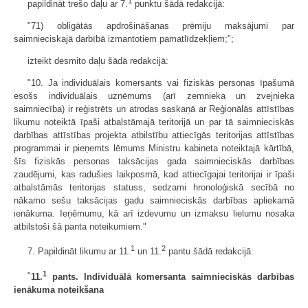
1
papildināt trešo daļu ar 7.
punktu šādā redakcijā:
"71) obligātās apdrošināšanas prēmiju maksājumi par
saimnieciskajā darbībā izmantotiem pamatlīdzekļiem;";
izteikt desmito daļu šādā redakcijā:
"10. Ja individuālais komersants vai fiziskās personas īpašumā
esošs individuālais uzņēmums (arī zemnieka un zvejnieka
saimniecība) ir reģistrēts un atrodas saskaņā ar Reģionālās attīstības
likumu noteiktā īpaši atbalstāmajā teritorijā un par tā saimnieciskās
darbības attīstības projekta atbilstību attiecīgās teritorijas attīstības
programmai ir pieņemts lēmums Ministru kabineta noteiktajā kārtībā,
šīs fiziskās personas taksācijas gada saimnieciskās darbības
zaudējumi, kas radušies laikposmā, kad attiecīgajai teritorijai ir īpaši
atbalstāmās teritorijas statuss, sedzami hronoloģiskā secībā no
nākamo sešu taksācijas gadu saimnieciskās darbības apliekamā
ienākuma. Ieņēmumu, kā arī izdevumu un izmaksu lielumu nosaka
atbilstoši šā panta noteikumiem."
1
2
7. Papildināt likumu ar 11.
un 11.
pantu šādā redakcijā:
1
"
11.
pants. Individuālā komersanta saimnieciskās darbības
ienākuma noteikšana