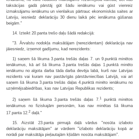
taksācijas gadā pārstāj gūt šādu ienākumu vai gūst vienreiz
izmaksājamu ienākumu un vienlaikus pārtrauc ekonomiskās saites ar
Latviju, iesniedz deklarāciju 30 dienu laikā pēc ienākuma gūšanas
beigām."
14. Izteikt 20.panta trešo daļu šādā redakcijā:
"3. Ārvalstu nodokļa maksātājam (nerezidentam) deklarācija nav
jāiesniedz, izņemot gadījumu, kad nerezidents:
1) saņem šā likuma 3.panta trešās daļas 7. un 9.punktā minētos
ienākumus, kā arī šā likuma 3.panta trešās daļas 1.punktā minēto
ienākumu no algota darba tāda darba devēja labā, kurš nav Latvijas
rezidents vai kuram nav pastāvīgās pārstāvniecības Latvijā, vai arī
saņem šā likuma 3.panta trešās daļas 4.punktā minēto ienākumu no
uzņēmējsabiedrības, kas nav Latvijas Republikas rezidents;
1
2) saņem šā likuma 3.panta trešās daļas 7.
punktā minētos
ienākumus no fiziskajām personām, kas nav minētas šā likuma
2
17.panta 12.
daļā."
15. Aizstāt 23.panta pirmajā daļā vārdus "nosūta izlaboto
deklarāciju maksātājam" ar vārdiem "izlaboto deklarāciju kopā ar
norādi par maksātāja pieļautajām kļūdām nosūta maksātājam".