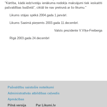
"Kārtība, kādā iedzīvotāju ienākuma nodokļa maksājumi tiek ieskaitīti
pašvaldības budžetā", ciktāl tie nav pretrunā ar šo likumu."
Likums stājas spēkā 2004.gada 1.janvārī.
Likums Saeimā pieņemts 2003.gada 11.decembrī.
Valsts prezidente V.Vīķe-Freiberga
Rīgā 2003.gada 24.decembrī
Pašvaldību saistošie noteikumi
Administratīvās atbildības ceļvedis
Apmācības
Pilnā versija
Par Likumi.lv