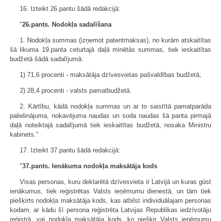
16. Izteikt 26.pantu šādā redakcijā:
"
26.pants. Nodokļa sadalīšana
1. Nodokļa summas (izņemot patentmaksas), no kurām atskaitītas
šā likuma 19.panta ceturtajā daļā minētās summas, tiek ieskaitītas
budžetā šādā sadalījumā:
1) 71,6 procenti - maksātāja dzīvesvietas pašvaldības budžetā;
2) 28,4 procenti - valsts pamatbudžetā.
2. Kārtību, kādā nodokļa summas un ar to saistītā pamatparāda
palielinājuma, nokavējuma naudas un soda naudas šā panta pirmajā
daļā noteiktajā sadalījumā tiek ieskaitītas budžetā, nosaka Ministru
kabinets."
17. Izteikt 37.pantu šādā redakcijā:
"
37.pants. Ienākuma nodokļa maksātāja kods
Visas personas, kuru deklarētā dzīvesvieta ir Latvijā un kuras gūst
ienākumus, tiek reģistrētas Valsts ieņēmumu dienestā, un tām tiek
piešķirts nodokļa maksātāja kods, kas atbilst individuālajam personas
kodam, ar kādu šī persona reģistrēta Latvijas Republikas iedzīvotāju
reģistrā, vai nodokļa maksātāja kods, ko piešķir Valsts ieņēmumu