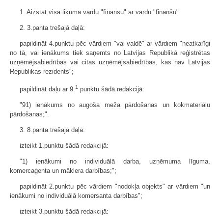
1. Aizstāt visā likumā vārdu "finansu" ar vārdu "finanšu".
2. 3.panta trešajā daļā:
papildināt 4.punktu pēc vārdiem "vai valdē" ar vārdiem "neatkarīgi
no tā, vai ienākums tiek saņemts no Latvijas Republikā reģistrētas
uzņēmējsabiedrības vai citas uzņēmējsabiedrības, kas nav Latvijas
Republikas rezidents";
1
papildināt daļu ar 9.
punktu šādā redakcijā:
"91) ienākums no augoša meža pārdošanas un kokmateriālu
pārdošanas;".
3. 8.panta trešajā daļā:
izteikt 1.punktu šādā redakcijā:
"1) ienākumi no individuālā darba, uzņēmuma līguma,
komercaģenta un māklera darbības;";
papildināt 2.punktu pēc vārdiem "nodokļa objekts" ar vārdiem "un
ienākumi no individuālā komersanta darbības";
izteikt 3.punktu šādā redakcijā: