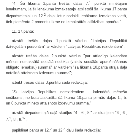
1
"4. Šā likuma 3.panta trešās daļas 7.
punktā minētajam
ienākumam, ja šī ienākuma izmaksātājs atbilstoši šā likuma 17.panta
2
divpadsmitajai un 12.
daļai ietur nodokli ienākuma izmaksas vietā,
tiek piemērota 2 procentu likme no izmaksātās atlīdzības apmēra."
11. 17.pantā:
aizstāt trešās daļas 1.punktā vārdus "Latvijas Republikā
dzīvojošām personām" ar vārdiem "Latvijas Republikas rezidentiem";
aizstāt trešās daļas 2.punktā vārdus "par attiecīgo kalendāro
mēnesi nomaksātā sociālā nodokļa (valsts sociālās apdrošināšanas
obligāto iemaksu) summa" ar vārdiem "šā likuma 10.panta otrajā daļā
noteiktā attaisnoto izdevumu summa";
izteikt trešās daļas 3.punktu šādā redakcijā:
"3) Latvijas Republikas nerezidentiem - kalendārā mēneša
ienākums, no kura atskaitīta šā likuma 10.panta pirmās daļas 1., 5.
un 6.punktā minēto attaisnoto izdevumu summa.";
aizstāt divpadsmitajā daļā skaitļus "4., 6., 8." ar skaitļiem "4., 6.,
1
1
7.
, 8., 9.
";
2
3
papildināt pantu ar 12.
un 12.
daļu šādā redakcijā: