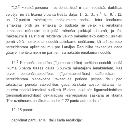
2
"12.
Fiziskā persona - rezidents, kurš ir saimnieciskās darbības
1
1
veicējs, no šā likuma 3.panta trešās daļas 1., 2., 3., 7.
, 8., 9.
, 11.
un 12.punktā minētajiem ienākumiem nodokli ietur ienākuma
izmaksas brīdī un iemaksā to budžetā ne vēlāk kā ienākuma
izmaksas mēnesim sekojošā mēneša piektajā datumā, ja šie
maksājumi ir saistīti ar rezidenta veikto saimniecisko darbību un tiek
ņemti vērā, nosakot ar nodokli apliekamo ienākumu, kā arī izsniedz
nerezidentam apliecinājumu par Latvijas Republikā taksācijas gadā
gūtajiem ienākumiem un par tiem samaksāto ienākuma nodokli.
3
12.
Personālsabiedrība (līgumsabiedrība) aprēķina nodokli no šā
likuma 3.panta trešās daļas 5.punktā minētajiem ienākumiem, kas
ietver personālsabiedrības (līgumsabiedrības) dalībniekam -
nerezidentam pienākošos taksācijas perioda peļņas daļu pēc
taksācijas perioda sabiedrības gada pārskata apstiprināšanas, un
ieturēto nodokli iemaksā budžetā 15 dienu laikā pēc līgumsabiedrības
(personālsabiedrības) deklarācijas iesniegšanas saskaņā ar likuma
"Par uzņēmumu ienākuma nodokli" 22.panta astoto daļu."
12. 18.pantā:
1
papildināt pantu ar 4.
daļu šādā redakcijā: