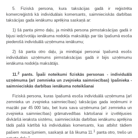
5. Fiziskā persona, kura taksācijas gadā ir reģistrēta
komercreģistrā kā individuālais komersants, saimnieciskās darbības
taksācijas gada ienākumu aprēķina saskaņā ar:
1) šā panta pirmo daļu, ja minētā persona pirmstaksācijas gadā ir
bijusi iedzīvotāju ienākuma nodokļa maksātājs par tās īpašumā esoša
piederošā individuālā uzņēmuma ienākumu;
2) šā panta otro daļu, ja minētajai personai īpašumā esošs
individuālais uzņēmums pirmstaksācijas gadā ir bijis uzņēmumu
ienākuma nodokļa maksātājs.
2
11.
pants. Īpaši noteikumi fiziskās personas - individuālā
uzņēmuma (arī zemnieka un zvejnieka saimniecības) īpašnieka -
saimnieciskās darbības ienākuma noteikšanai
Fiziskā persona, kuras īpašumā esoša individuālā uzņēmuma (arī
zemnieka un zvejnieka saimniecības) taksācijas gada ieņēmumi ir
mazāki par 45 000 latu, bet kura sava uzņēmuma (arī zemnieka un
zvejnieka saimniecības) grāmatvedības kārtošanai ir izvēlējusies
divkāršā ieraksta sistēmu, saimnieciskās darbības ienākumu aprēķina
tādā pašā kārtībā kā individuālais komersants, kas atbilst tādiem
1
pašiem nosacījumiem, saskaņā ar šā likuma 11.
panta otro, trešo un