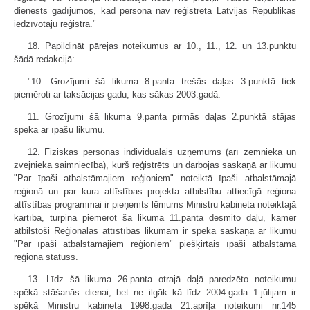
dienests gadījumos, kad persona nav reģistrēta Latvijas Republikas
iedzīvotāju reģistrā."
18. Papildināt pārejas noteikumus ar 10., 11., 12. un 13.punktu
šādā redakcijā:
"10. Grozījumi šā likuma 8.panta trešās daļas 3.punktā tiek
piemēroti ar taksācijas gadu, kas sākas 2003.gadā.
11. Grozījumi šā likuma 9.panta pirmās daļas 2.punktā stājas
spēkā ar īpašu likumu.
12. Fiziskās personas individuālais uzņēmums (arī zemnieka un
zvejnieka saimniecība), kurš reģistrēts un darbojas saskaņā ar likumu
"Par īpaši atbalstāmajiem reģioniem" noteiktā īpaši atbalstāmajā
reģionā un par kura attīstības projekta atbilstību attiecīgā reģiona
attīstības programmai ir pieņemts lēmums Ministru kabineta noteiktajā
kārtībā, turpina piemērot šā likuma 11.panta desmito daļu, kamēr
atbilstoši Reģionālās attīstības likumam ir spēkā saskaņā ar likumu
"Par īpaši atbalstāmajiem reģioniem" piešķirtais īpaši atbalstāmā
reģiona statuss.
13. Līdz šā likuma 26.panta otrajā daļā paredzēto noteikumu
spēkā stāšanās dienai, bet ne ilgāk kā līdz 2004.gada 1.jūlijam ir
spēkā Ministru kabineta 1998.gada 21.aprīļa noteikumi nr.145