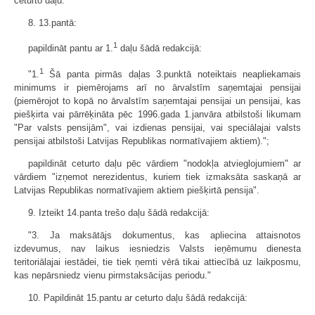
ceturto daļu."
8. 13.pantā:
1
papildināt pantu ar 1.
daļu šādā redakcijā:
1
"1.
Šā panta pirmās daļas 3.punktā noteiktais neapliekamais
minimums ir piemērojams arī no ārvalstīm saņemtajai pensijai
(piemērojot to kopā no ārvalstīm saņemtajai pensijai un pensijai, kas
piešķirta vai pārrēķināta pēc 1996.gada 1.janvāra atbilstoši likumam
"Par valsts pensijām", vai izdienas pensijai, vai speciālajai valsts
pensijai atbilstoši Latvijas Republikas normatīvajiem aktiem).";
papildināt ceturto daļu pēc vārdiem "nodokļa atvieglojumiem" ar
vārdiem "izņemot nerezidentus, kuriem tiek izmaksāta saskaņā ar
Latvijas Republikas normatīvajiem aktiem piešķirtā pensija".
9. Izteikt 14.panta trešo daļu šādā redakcijā:
"3. Ja maksātājs dokumentus, kas apliecina attaisnotos
izdevumus, nav laikus iesniedzis Valsts ieņēmumu dienesta
teritoriālajai iestādei, tie tiek ņemti vērā tikai attiecībā uz laikposmu,
kas nepārsniedz vienu pirmstaksācijas periodu."
10. Papildināt 15.pantu ar ceturto daļu šādā redakcijā: