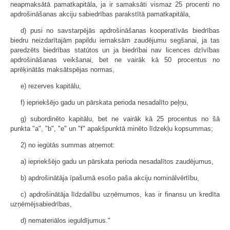
neapmaksātā pamatkapitāla, ja ir samaksāti vismaz 25 procenti no
apdrošināšanas akciju sabiedrības parakstītā pamatkapitāla,
d) pusi no savstarpējās apdrošināšanas kooperatīvās biedrības
biedru neizdarītajām papildu iemaksām zaudējumu segšanai, ja tas
paredzēts biedrības statūtos un ja biedrībai nav licences dzīvības
apdrošināšanas veikšanai, bet ne vairāk kā 50 procentus no
aprēķinātās maksātspējas normas,
e) rezerves kapitālu,
f) iepriekšējo gadu un pārskata perioda nesadalīto peļņu,
g) subordinēto kapitālu, bet ne vairāk kā 25 procentus no šā
punkta "a", "b", "e" un "f" apakšpunktā minēto līdzekļu kopsummas;
2) no iegūtās summas atņemot:
a) iepriekšējo gadu un pārskata perioda nesadalītos zaudējumus,
b) apdrošinātāja īpašumā esošo paša akciju nominālvērtību,
c) apdrošinātāja līdzdalību uzņēmumos, kas ir finansu un kredīta
uzņēmējsabiedrības,
d) nemateriālos ieguldījumus."