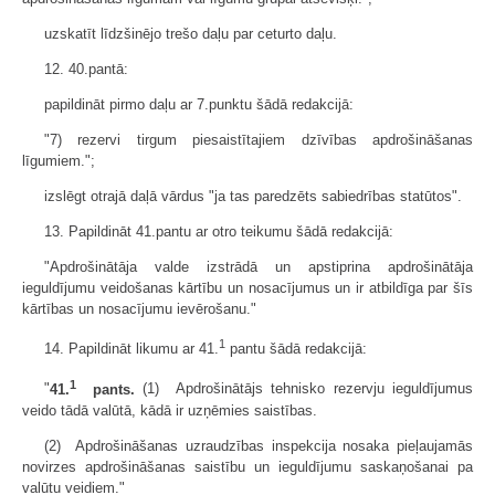
uzskatīt līdzšinējo trešo daļu par ceturto daļu.
12. 40.pantā:
papildināt pirmo daļu ar 7.punktu šādā redakcijā:
"7) rezervi tirgum piesaistītajiem dzīvības apdrošināšanas
līgumiem.";
izslēgt otrajā daļā vārdus "ja tas paredzēts sabiedrības statūtos".
13. Papildināt 41.pantu ar otro teikumu šādā redakcijā:
"Apdrošinātāja valde izstrādā un apstiprina apdrošinātāja
ieguldījumu veidošanas kārtību un nosacījumus un ir atbildīga par šīs
kārtības un nosacījumu ievērošanu."
1
14. Papildināt likumu ar 41.
pantu šādā redakcijā:
1
"
41.
pants.
(1) Apdrošinātājs tehnisko rezervju ieguldījumus
veido tādā valūtā, kādā ir uzņēmies saistības.
(2) Apdrošināšanas uzraudzības inspekcija nosaka pieļaujamās
novirzes apdrošināšanas saistību un ieguldījumu saskaņošanai pa
valūtu veidiem."