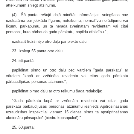
atteikumam sniegt atzinumu.
(4) Šā panta trešajā daļā minētās informācijas sniegšana nav
uzskatāma par jebkādu līgumu, noteikumu, normatīvu norādījumu vai
likumu pārkāpumu, un tā nerada zvērinātam revidentam vai citai
personai, kura pārbauda gada pārskatu, papildu atbildību.";
uzskatīt līdzšinējo otro daļu par piekto daļu.
23. Izslēgt 55.panta otro daļu.
24. 56.pantā:
papildināt pirmo un otro daļu pēc vārdiem "gada pārskatu" ar
vārdiem "kopā ar zvērināta revidenta vai citas gada pārskatu
pārbaudījušas personas atzinumu";
papildināt pirmo daļu ar otro teikumu šādā redakcijā:
"Gada pārskatu kopā ar zvērināta revidenta vai citas gada
pārskatu pārbaudījušas personas atzinumu iesniedz Apdrošināšanas
uzraudzības inspekcijai vismaz 15 dienas pirms tā apstiprināšanas
akcionāru pilnsapulcē (biedru kopsapulcē)."
25. 60.pantā: