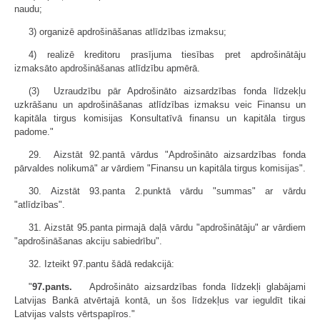
naudu;
3) organizē apdrošināšanas atlīdzības izmaksu;
4) realizē kreditoru prasījuma tiesības pret apdrošinātāju
izmaksāto apdrošināšanas atlīdzību apmērā.
(3) Uzraudzību pār Apdrošināto aizsardzības fonda līdzekļu
uzkrāšanu un apdrošināšanas atlīdzības izmaksu veic Finansu un
kapitāla tirgus komisijas Konsultatīvā finansu un kapitāla tirgus
padome."
29. Aizstāt 92.pantā vārdus "Apdrošināto aizsardzības fonda
pārvaldes nolikumā" ar vārdiem "Finansu un kapitāla tirgus komisijas".
30. Aizstāt 93.panta 2.punktā vārdu "summas" ar vārdu
"atlīdzības".
31. Aizstāt 95.panta pirmajā daļā vārdu "apdrošinātāju" ar vārdiem
"apdrošināšanas akciju sabiedrību".
32. Izteikt 97.pantu šādā redakcijā:
"
97.pants.
Apdrošināto aizsardzības fonda līdzekļi glabājami
Latvijas Bankā atvērtajā kontā, un šos līdzekļus var ieguldīt tikai
Latvijas valsts vērtspapīros."