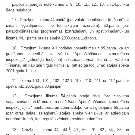
papildināt pārejas noteikumus ar 9., 10., 11., 12., 13. un 14.punktu
šādā redakcijā:
"9. Grozījumi likuma 44.pantā (par valstu noteikšanu, kurās drīkst
izdarīt ieguldījumus no tehniskajām rezervēm), 60.pantā (par
pārapdrošināšanas programmas izstrādāšanu un apstiprināšanu) un
1
likuma 44.
pants stājas spēkā 2000.gada 1.oktobrī.
10. Grozījumi likuma XII nodaļas nosaukumā un 99.pantā, kā arī
grozījums attiecībā uz vārdu "Apdrošināšanas uzraudzības
inspekcija" (attiecīgā locījumā) aizstāšanu visā likumā ar vārdiem
"Finansu un kapitāla tirgus komisija" (attiecīgā locījumā) stājas spēkā
2001.gada 1.jūlijā.
11. Likuma 100., 101., 102., 102.1, 107., 110., 111. un 112.pants ir
spēkā līdz 2001.gada 30.jūnijam.
12. Grozījums likuma 54.panta otrajā daļā (par ziņojuma
sagatavošanu un tā noraksta nosūtīšanu Apdrošināšanas uzraudzības
inspekcijai), 54.panta trešā un ceturtā daļa, kā arī grozījums 55.pantā
(par otrās daļas izslēgšanu) stājas spēkā vienlaikus ar attiecīgām
normām likumā, kas regulē zvērinātu revidentu darbību.
1
13. Grozījumi likuma 44., 44.
, 49., 60., 79., 82., 84., 85. un