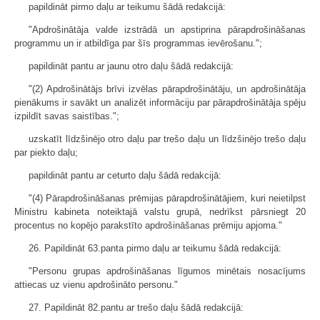
papildināt pirmo daļu ar teikumu šādā redakcijā:
"Apdrošinātāja valde izstrādā un apstiprina pārapdrošināšanas
programmu un ir atbildīga par šīs programmas ievērošanu.";
papildināt pantu ar jaunu otro daļu šādā redakcijā:
"(2) Apdrošinātājs brīvi izvēlas pārapdrošinātāju, un apdrošinātāja
pienākums ir savākt un analizēt informāciju par pārapdrošinātāja spēju
izpildīt savas saistības.";
uzskatīt līdzšinējo otro daļu par trešo daļu un līdzšinējo trešo daļu
par piekto daļu;
papildināt pantu ar ceturto daļu šādā redakcijā:
"(4) Pārapdrošināšanas prēmijas pārapdrošinātājiem, kuri neietilpst
Ministru kabineta noteiktajā valstu grupā, nedrīkst pārsniegt 20
procentus no kopējo parakstīto apdrošināšanas prēmiju apjoma."
26. Papildināt 63.panta pirmo daļu ar teikumu šādā redakcijā:
"Personu grupas apdrošināšanas līgumos minētais nosacījums
attiecas uz vienu apdrošināto personu."
27. Papildināt 82.pantu ar trešo daļu šādā redakcijā: