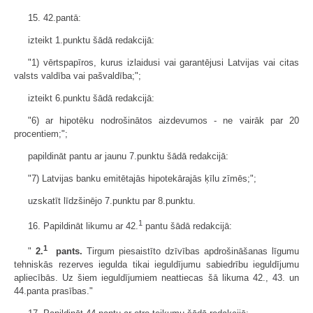
15. 42.pantā:
izteikt 1.punktu šādā redakcijā:
"1) vērtspapīros, kurus izlaidusi vai garantējusi Latvijas vai citas
valsts valdība vai pašvaldība;";
izteikt 6.punktu šādā redakcijā:
"6) ar hipotēku nodrošinātos aizdevumos - ne vairāk par 20
procentiem;";
papildināt pantu ar jaunu 7.punktu šādā redakcijā:
"7) Latvijas banku emitētajās hipotekārajās ķīlu zīmēs;";
uzskatīt līdzšinējo 7.punktu par 8.punktu.
1
16. Papildināt likumu ar 42.
pantu šādā redakcijā:
1
"
2.
pants.
Tirgum piesaistīto dzīvības apdrošināšanas līgumu
tehniskās rezerves iegulda tikai ieguldījumu sabiedrību ieguldījumu
apliecībās. Uz šiem ieguldījumiem neattiecas šā likuma 42., 43. un
44.panta prasības."