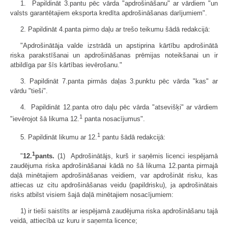
1. Papildināt 3.pantu pēc vārda "apdrošināšanu" ar vārdiem "un
valsts garantētajiem eksporta kredīta apdrošināšanas darījumiem".
2. Papildināt 4.panta pirmo daļu ar trešo teikumu šādā redakcijā:
"Apdrošinātāja valde izstrādā un apstiprina kārtību apdrošinātā
riska parakstīšanai un apdrošināšanas prēmijas noteikšanai un ir
atbildīga par šīs kārtības ievērošanu."
3. Papildināt 7.panta pirmās daļas 3.punktu pēc vārda "kas" ar
vārdu "tieši".
4. Papildināt 12.panta otro daļu pēc vārda "atsevišķi" ar vārdiem
1
"ievērojot šā likuma 12.
panta nosacījumus".
1
5. Papildināt likumu ar 12.
pantu šādā redakcijā:
1
"
12.
pants.
(1) Apdrošinātājs, kurš ir saņēmis licenci iespējamā
zaudējuma riska apdrošināšanai kādā no šā likuma 12.panta pirmajā
daļā minētajiem apdrošināšanas veidiem, var apdrošināt risku, kas
attiecas uz citu apdrošināšanas veidu (papildrisku), ja apdrošinātais
risks atbilst visiem šajā daļā minētajiem nosacījumiem:
1) ir tieši saistīts ar iespējamā zaudējuma riska apdrošināšanu tajā
veidā, attiecībā uz kuru ir saņemta licence;