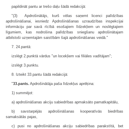
papildināt pantu ar trešo daļu šādā redakcijā:
"(3) Apdrošinātājs, kurš vēlas saņemt licenci palīdzības
apdrošināšanai, iesniedz Apdrošināšanas uzraudzības inspekcijai
informāciju par savā rīcībā esošajiem līdzekļiem un noslēgtajiem
līgumiem, kas nodrošina palīdzības sniegšanu apdrošinātajam
atbilstoši uzņemtajām saistībām šajā apdrošināšanas veidā."
7. 24.pantā:
izslēgt 2.punktā vārdus "un locekļiem vai filiāles vadītājam";
izslēgt 3.punktu.
8. Izteikt 33.pantu šādā redakcijā:
"
33.pants.
Apdrošinātāja paša līdzekļus aprēķina:
1) summējot:
a) apdrošināšanas akciju sabiedrības apmaksāto pamatkapitālu,
b) savstarpējās apdrošināšanas kooperatīvās biedrības
samaksātās pajas,
c) pusi no apdrošināšanas akciju sabiedrības parakstītā, bet