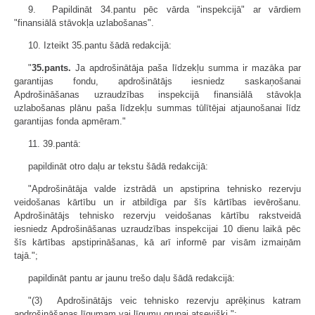
9. Papildināt 34.pantu pēc vārda "inspekcijā" ar vārdiem
"finansiālā stāvokļa uzlabošanas".
10. Izteikt 35.pantu šādā redakcijā:
"
35.pants.
Ja apdrošinātāja paša līdzekļu summa ir mazāka par
garantijas fondu, apdrošinātājs iesniedz saskaņošanai
Apdrošināšanas uzraudzības inspekcijā finansiālā stāvokļa
uzlabošanas plānu paša līdzekļu summas tūlītējai atjaunošanai līdz
garantijas fonda apmēram."
11. 39.pantā:
papildināt otro daļu ar tekstu šādā redakcijā:
"Apdrošinātāja valde izstrādā un apstiprina tehnisko rezervju
veidošanas kārtību un ir atbildīga par šīs kārtības ievērošanu.
Apdrošinātājs tehnisko rezervju veidošanas kārtību rakstveidā
iesniedz Apdrošināšanas uzraudzības inspekcijai 10 dienu laikā pēc
šīs kārtības apstiprināšanas, kā arī informē par visām izmaiņām
tajā.";
papildināt pantu ar jaunu trešo daļu šādā redakcijā:
"(3) Apdrošinātājs veic tehnisko rezervju aprēķinus katram
apdrošināšanas līgumam vai līgumu grupai atsevišķi.";