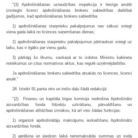
"(3) Apdrošināšanas uzraudzības inspekcija ir tiesīga anulēt
izsniegto licenci apdrošināšanas brokeru sabiedrības darbībai
gadījumos, kad apdrošināšanas brokeru sabiedrība:
1) apdrošināšanas starpnieku pakalpojumus nav sākusi sniegt
viena gada laikā no licences saņemšanas dienas;
2) apdrošināšanas starpnieku pakalpojumus pārtraukusi sniegt uz
laiku, kas ir ilgāks par vienu gadu;
3) pārkāpj šo likumu, saskaņā ar to izdotos Ministru kabineta
noteikumus un citus normatīvos aktus, kas regulē uzņēmējdarbību.
Ja apdrošināšanas brokeru sabiedrība atsakās no licences, licenci
anulē."
28. Izteikt 91.panta otro un trešo daļu šādā redakcijā:
"(2) Finansu un kapitāla tirgus komisija nodrošina Apdrošināto
aizsardzības fonda līdzekļu uzkrāšanu, pārvaldīšanu un
apdrošināšanas atlīdzības izmaksu, kā arī veic šādas funkcijas:
1) organizē apdrošinātāju maksājumu ieskaitīšanu Apdrošināto
aizsardzības fondā;
2) aprēķina un piedzen laikā nenomaksātās summas un soda