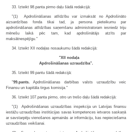
33. Izteikt 98.panta pirmo daļu šādā redakcijā:
"(1) Apdrošināšanas atlīdzību var izmaksāt no Apdrošināto
aizsardzības fonda tikai tad, ja persona pieteikumu par
apdrošināšanas atlīdzības saņemšanu administratoram iesniedz triju
mēnešu laikā pēc tam, kad apdrošinātājs atzīts par
maksātnespējīgu."
34. Izteikt XII nodaļas nosaukumu šādā redakcijā:
"XII nodaļa
Apdrošināšanas uzraudzība".
35. Izteikt 99.pantu šādā redakcijā:
"
99.pants.
Apdrošināšanas darbības valsts uzraudzību veic
Finansu un kapitāla tirgus komisija."
36. Izteikt 107.panta pirmo, otro un trešo daļu šādā redakcijā:
"(1) Apdrošināšanas uzraudzības inspekcija un Latvijas finansu
iestāžu uzraudzības institūcijas savas kompetences ietvaros saskaņā
ar savstarpēju vienošanos apmainās ar informāciju, kas nepieciešama
uzraudzības veikšanai.