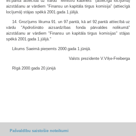
95.pantā attiecībā uz vārdu "Ministru kabinets" (attiecīgā locījumā)
aizstāšanu ar vārdiem "Finansu un kapitāla tirgus komisija" (attiecīgā
locījumā) stājas spēkā 2001.gada 1.jūlijā.
14. Grozījums likuma 91. un 97.pantā, kā arī 92.pantā attiecībā uz
vārdu "Apdrošināto aizsardzības fonda pārvaldes nolikumā"
aizstāšanu ar vārdiem "Finansu un kapitāla tirgus komisijas" stājas
spēkā 2001.gada 1.jūlijā."
Likums Saeimā pieņemts 2000.gada 1.jūnijā.
Valsts prezidente V.Vīķe-Freiberga
Rīgā 2000.gada 20.jūnijā
Pašvaldību saistošie noteikumi