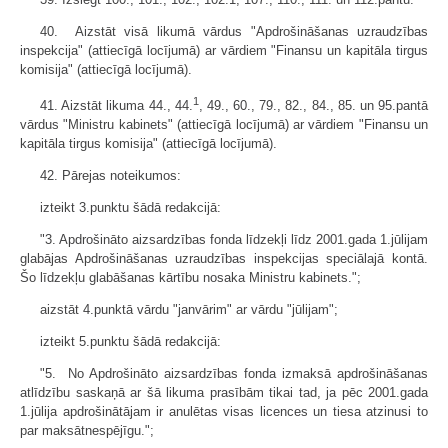
40. Aizstāt visā likumā vārdus "Apdrošināšanas uzraudzības
inspekcija" (attiecīgā locījumā) ar vārdiem "Finansu un kapitāla tirgus
komisija" (attiecīgā locījumā).
1
41. Aizstāt likuma 44., 44.
, 49., 60., 79., 82., 84., 85. un 95.pantā
vārdus "Ministru kabinets" (attiecīgā locījumā) ar vārdiem "Finansu un
kapitāla tirgus komisija" (attiecīgā locījumā).
42. Pārejas noteikumos:
izteikt 3.punktu šādā redakcijā:
"3. Apdrošināto aizsardzības fonda līdzekļi līdz 2001.gada 1.jūlijam
glabājas Apdrošināšanas uzraudzības inspekcijas speciālajā kontā.
Šo līdzekļu glabāšanas kārtību nosaka Ministru kabinets.";
aizstāt 4.punktā vārdu "janvārim" ar vārdu "jūlijam";
izteikt 5.punktu šādā redakcijā:
"5. No Apdrošināto aizsardzības fonda izmaksā apdrošināšanas
atlīdzību saskaņā ar šā likuma prasībām tikai tad, ja pēc 2001.gada
1.jūlija apdrošinātājam ir anulētas visas licences un tiesa atzinusi to
par maksātnespējīgu.";