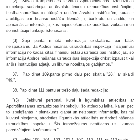
(2) Savas kompetences ietvaros Apdrošināšanas uzraudzības
inspekcija sadarbojas ar ārvalstu finansu uzraudzības institūcijām,
tiesībaizsardzības institūcijām un tām ārvalstu institūcijām, kuras ir
atbildīgas par finansu iestāžu likvidāciju, bankrotu un auditu, un
apmainās ar informāciju, kas nepieciešama uzraudzības veikšanai un
šo institūciju funkciju īstenošanai.
(3) Šajā pantā minētā informācija uzskatāma par tālāk
neizpaužamu. Ja Apdrošināšanas uzraudzības inspekcija ir saņēmusi
informāciju no kādas citas finansu iestāžu uzraudzības institūcijas, šo
informāciju Apdrošināšanas uzraudzības inspekcija drīkst izpaust tikai
ar šīs institūcijas atļauju un likumā noteiktajos gadījumos."
37. Papildināt 109.panta pirmo daļu pēc skaitļa "28." ar skaitli
"49.".
38. Papildināt 111.pantu ar trešo daļu šādā redakcijā:
"(3) Jebkurai personai, kurai ir līgumiskās attiecības ar
Apdrošināšanas uzraudzības inspekciju, šo attiecību laikā, kā arī pēc
to izbeigšanās ir pienākums glabāt un neizpaust informāciju, kas tai
kļuvusi pieejama, atrodoties līgumiskās attiecībās ar Apdrošināšanas
uzraudzības inspekciju. Šis ierobežojums neattiecas uz likumos
paredzētajiem izņēmumiem."
39. Izslēgt 100., 101., 102., 102.1, 107., 110., 111. un 112.pantu.