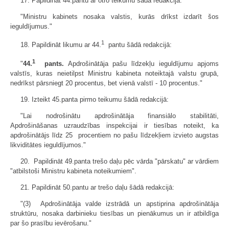
17. Papildināt 44.pantu ar otro teikumu šādā redakcijā:
"Ministru kabinets nosaka valstis, kurās drīkst izdarīt šos
ieguldījumus."
1
18. Papildināt likumu ar 44.
pantu šādā redakcijā:
1
"
44.
pants.
Apdrošinātāja pašu līdzekļu ieguldījumu apjoms
valstīs, kuras neietilpst Ministru kabineta noteiktajā valstu grupā,
nedrīkst pārsniegt 20 procentus, bet vienā valstī - 10 procentus."
19. Izteikt 45.panta pirmo teikumu šādā redakcijā:
"Lai nodrošinātu apdrošinātāja finansiālo stabilitāti,
Apdrošināšanas uzraudzības inspekcijai ir tiesības noteikt, ka
apdrošinātājs līdz 25 procentiem no pašu līdzekļiem izvieto augstas
likviditātes ieguldījumos."
20. Papildināt 49.panta trešo daļu pēc vārda "pārskatu" ar vārdiem
"atbilstoši Ministru kabineta noteikumiem".
21. Papildināt 50.pantu ar trešo daļu šādā redakcijā:
"(3) Apdrošinātāja valde izstrādā un apstiprina apdrošinātāja
struktūru, nosaka darbinieku tiesības un pienākumus un ir atbildīga
par šo prasību ievērošanu."