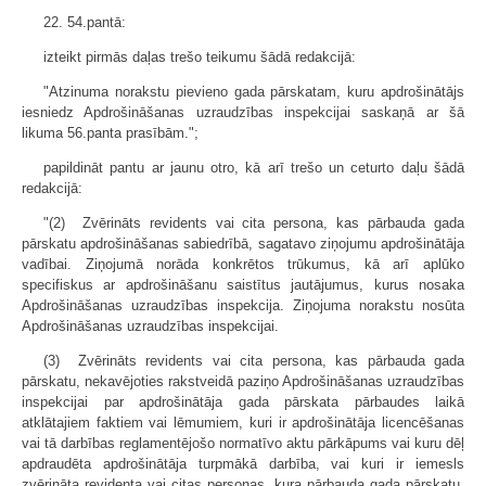
22. 54.pantā:
izteikt pirmās daļas trešo teikumu šādā redakcijā:
"Atzinuma norakstu pievieno gada pārskatam, kuru apdrošinātājs
iesniedz Apdrošināšanas uzraudzības inspekcijai saskaņā ar šā
likuma 56.panta prasībām.";
papildināt pantu ar jaunu otro, kā arī trešo un ceturto daļu šādā
redakcijā:
"(2) Zvērināts revidents vai cita persona, kas pārbauda gada
pārskatu apdrošināšanas sabiedrībā, sagatavo ziņojumu apdrošinātāja
vadībai. Ziņojumā norāda konkrētos trūkumus, kā arī aplūko
specifiskus ar apdrošināšanu saistītus jautājumus, kurus nosaka
Apdrošināšanas uzraudzības inspekcija. Ziņojuma norakstu nosūta
Apdrošināšanas uzraudzības inspekcijai.
(3) Zvērināts revidents vai cita persona, kas pārbauda gada
pārskatu, nekavējoties rakstveidā paziņo Apdrošināšanas uzraudzības
inspekcijai par apdrošinātāja gada pārskata pārbaudes laikā
atklātajiem faktiem vai lēmumiem, kuri ir apdrošinātāja licencēšanas
vai tā darbības reglamentējošo normatīvo aktu pārkāpums vai kuru dēļ
apdraudēta apdrošinātāja turpmākā darbība, vai kuri ir iemesls
zvērināta revidenta vai citas personas, kura pārbauda gada pārskatu,