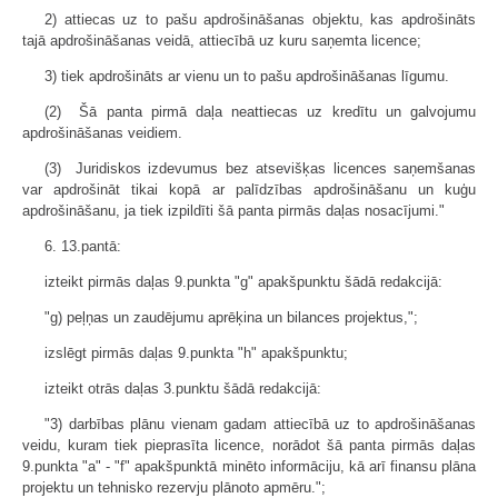
2) attiecas uz to pašu apdrošināšanas objektu, kas apdrošināts
tajā apdrošināšanas veidā, attiecībā uz kuru saņemta licence;
3) tiek apdrošināts ar vienu un to pašu apdrošināšanas līgumu.
(2) Šā panta pirmā daļa neattiecas uz kredītu un galvojumu
apdrošināšanas veidiem.
(3) Juridiskos izdevumus bez atsevišķas licences saņemšanas
var apdrošināt tikai kopā ar palīdzības apdrošināšanu un kuģu
apdrošināšanu, ja tiek izpildīti šā panta pirmās daļas nosacījumi."
6. 13.pantā:
izteikt pirmās daļas 9.punkta "g" apakšpunktu šādā redakcijā:
"g) peļņas un zaudējumu aprēķina un bilances projektus,";
izslēgt pirmās daļas 9.punkta "h" apakšpunktu;
izteikt otrās daļas 3.punktu šādā redakcijā:
"3) darbības plānu vienam gadam attiecībā uz to apdrošināšanas
veidu, kuram tiek pieprasīta licence, norādot šā panta pirmās daļas
9.punkta "a" - "f" apakšpunktā minēto informāciju, kā arī finansu plāna
projektu un tehnisko rezervju plānoto apmēru.";