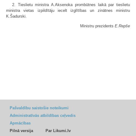
2. Tieslietu ministra A.Aksenoka prombūtnes laikā par tieslietu
ministra vietas izpildītāju iecelt izglītības un zinātnes ministru
K.Šadurski.
Ministru prezidents
E.Repše
Pašvaldību saistošie noteikumi
Administratīvās atbildības ceļvedis
Apmācības
Pilnā versija
Par Likumi.lv