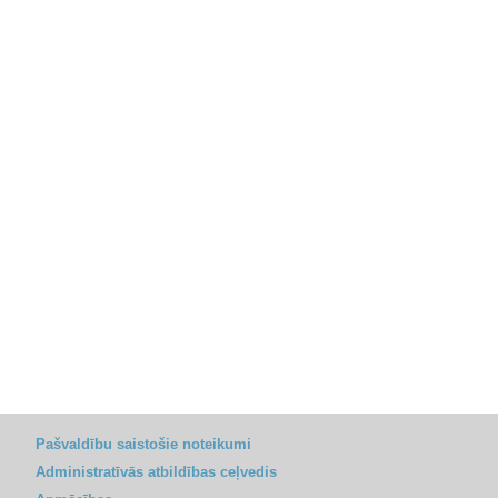
Pašvaldību saistošie noteikumi
Administratīvās atbildības ceļvedis