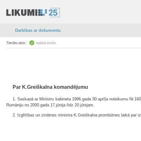
Darbības ar dokumentu
Tiesību akts:
spēkā esošs
Par K.Greiškalna komandējumu
1. Saskaņā ar Ministru kabineta 1996.gada 30.aprīļa noteikumu Nr.160
Rumāniju no 2000.gada 17.jūnija līdz 20.jūnijam.
2. Izglītības un zinātnes ministra K.Greiškalna prombūtnes laikā par iz