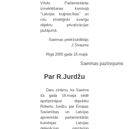
Vītolu Parlamentārās
izmeklēšanas komisijā
"Latvijas kuģniecības" un
citu stratēģiski svarīgu
objektu privatizācijas
jautājumā.
Saeimas priekšsēdētājs
J.Straume
Rīgā 2000.gada 18.maijā
Saeimas paziņojums
Par R.Jurdžu
Daru zināmu, ka Saeima
šā gada 18.maija sēdē
apstiprinājusi deputātu
Robertu Jurdžu par Eiropas
Savienības un Latvijas
apvienotās parlamentārās
komitejas Latvijas
delegācijas pastāvīgo