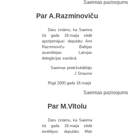
Saeimas paziņojums
Par A.Razminoviču
Daru zināmu, ka Saeima
šā gada 18.maija sēdē
apstiprinājusi deputātu Arni
Razminoviču Baltijas
asamblejas Latvijas
delegācijas sastāvā.
Saeimas priekšsēdētājs
J.Straume
Rīgā 2000.gada 18.maijā
Saeimas paziņojums
Par M.Vītolu
Daru zināmu, ka Saeima
šā gada 18.maija sēdē
ievēlējusi deputātu Māri