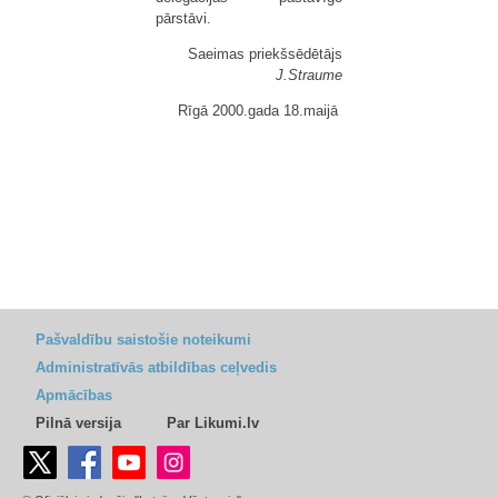
pārstāvi.
Saeimas priekšsēdētājs
J.Straume
Rīgā 2000.gada 18.maijā
Pašvaldību saistošie noteikumi
Administratīvās atbildības ceļvedis
Apmācības
Pilnā versija
Par Likumi.lv