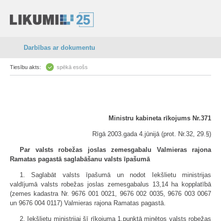
Darbības ar dokumentu
Tiesību akts:
spēkā esošs
Ministru kabineta rīkojums Nr.371
Rīgā 2003.gada 4.jūnijā (prot. Nr.32, 29.§)
Par valsts robežas joslas zemesgabalu Valmieras rajona
Ramatas pagastā saglabāšanu valsts īpašumā
1. Saglabāt valsts īpašumā un nodot Iekšlietu ministrijas
valdījumā valsts robežas joslas zemesgabalus 13,14 ha kopplatībā
(zemes kadastra Nr. 9676 001 0021, 9676 002 0035, 9676 003 0067
un 9676 004 0117) Valmieras rajona Ramatas pagastā.
2. Iekšlietu ministrijai šī rīkojuma 1.punktā minētos valsts robežas