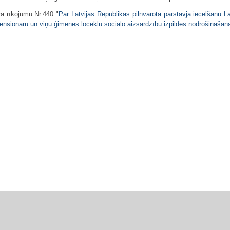
a rīkojumu Nr.440 "
Par Latvijas Republikas pilnvarotā pārstāvja iecelšanu L
o pensionāru un viņu ģimenes locekļu sociālo aizsardzību izpildes nodrošināšan