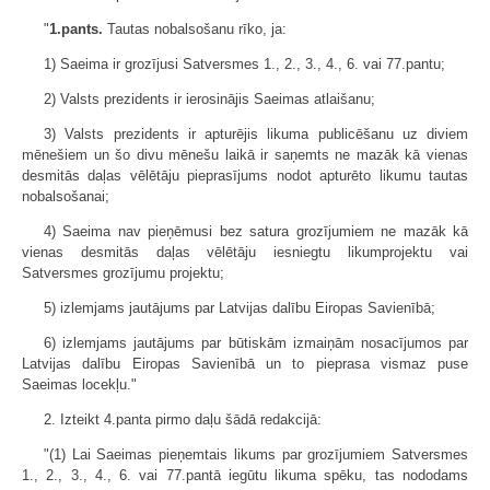
"
1.pants.
Tautas nobalsošanu rīko, ja:
1) Saeima ir grozījusi Satversmes 1., 2., 3., 4., 6. vai 77.pantu;
2) Valsts prezidents ir ierosinājis Saeimas atlaišanu;
3) Valsts prezidents ir apturējis likuma publicēšanu uz diviem
mēnešiem un šo divu mēnešu laikā ir saņemts ne mazāk kā vienas
desmitās daļas vēlētāju pieprasījums nodot apturēto likumu tautas
nobalsošanai;
4) Saeima nav pieņēmusi bez satura grozījumiem ne mazāk kā
vienas desmitās daļas vēlētāju iesniegtu likumprojektu vai
Satversmes grozījumu projektu;
5) izlemjams jautājums par Latvijas dalību Eiropas Savienībā;
6) izlemjams jautājums par būtiskām izmaiņām nosacījumos par
Latvijas dalību Eiropas Savienībā un to pieprasa vismaz puse
Saeimas locekļu."
2. Izteikt 4.panta pirmo daļu šādā redakcijā:
"(1) Lai Saeimas pieņemtais likums par grozījumiem Satversmes
1., 2., 3., 4., 6. vai 77.pantā iegūtu likuma spēku, tas nododams