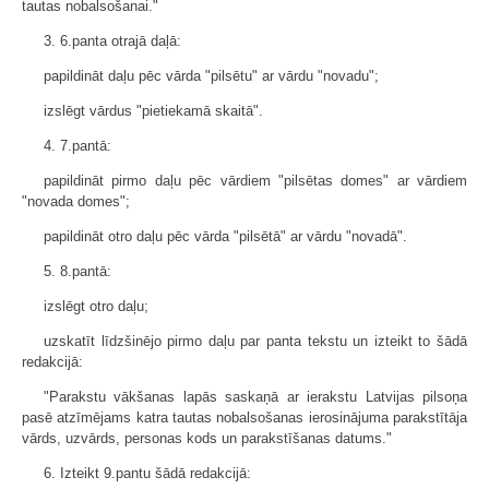
tautas nobalsošanai."
3. 6.panta otrajā daļā:
papildināt daļu pēc vārda "pilsētu" ar vārdu "novadu";
izslēgt vārdus "pietiekamā skaitā".
4. 7.pantā:
papildināt pirmo daļu pēc vārdiem "pilsētas domes" ar vārdiem
"novada domes";
papildināt otro daļu pēc vārda "pilsētā" ar vārdu "novadā".
5. 8.pantā:
izslēgt otro daļu;
uzskatīt līdzšinējo pirmo daļu par panta tekstu un izteikt to šādā
redakcijā:
"Parakstu vākšanas lapās saskaņā ar ierakstu Latvijas pilsoņa
pasē atzīmējams katra tautas nobalsošanas ierosinājuma parakstītāja
vārds, uzvārds, personas kods un parakstīšanas datums."
6. Izteikt 9.pantu šādā redakcijā: