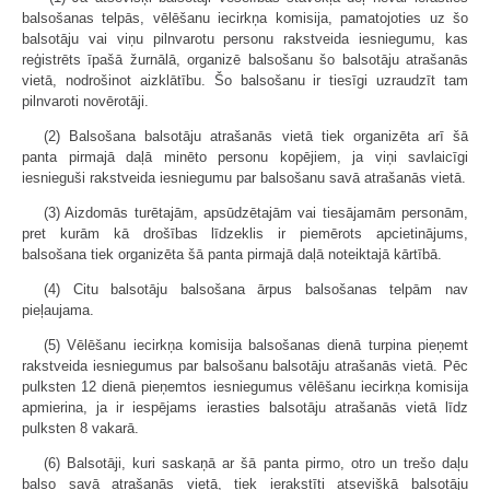
balsošanas telpās, vēlēšanu iecirkņa komisija, pamatojoties uz šo
balsotāju vai viņu pilnvarotu personu rakstveida iesniegumu, kas
reģistrēts īpašā žurnālā, organizē balsošanu šo balsotāju atrašanās
vietā, nodrošinot aizklātību. Šo balsošanu ir tiesīgi uzraudzīt tam
pilnvaroti novērotāji.
(2) Balsošana balsotāju atrašanās vietā tiek organizēta arī šā
panta pirmajā daļā minēto personu kopējiem, ja viņi savlaicīgi
iesnieguši rakstveida iesniegumu par balsošanu savā atrašanās vietā.
(3) Aizdomās turētajām, apsūdzētajām vai tiesājamām personām,
pret kurām kā drošības līdzeklis ir piemērots apcietinājums,
balsošana tiek organizēta šā panta pirmajā daļā noteiktajā kārtībā.
(4) Citu balsotāju balsošana ārpus balsošanas telpām nav
pieļaujama.
(5) Vēlēšanu iecirkņa komisija balsošanas dienā turpina pieņemt
rakstveida iesniegumus par balsošanu balsotāju atrašanās vietā. Pēc
pulksten 12 dienā pieņemtos iesniegumus vēlēšanu iecirkņa komisija
apmierina, ja ir iespējams ierasties balsotāju atrašanās vietā līdz
pulksten 8 vakarā.
(6) Balsotāji, kuri saskaņā ar šā panta pirmo, otro un trešo daļu
balso savā atrašanās vietā, tiek ierakstīti atsevišķā balsotāju