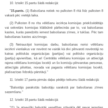
10. Izteikt 15.pantu šādā redakcijā:
"
15.pants.
(1) Balsošana notiek no pulksten 8 rītā līdz pulksten 8
vakarā pēc vietējā laika.
(2) Pulksten 8 no rīta vēlēšanu iecirkņa komisijas priekšsēdētājs
vai sekretārs komisijas klātbūtnē pārliecinās par to, vai balsošanas
kastes, kurās paredzēts iemest balsošanas zīmes, ir tukšas. Pēc tam
balsošanas kastes aizzīmogo.
(3) Netraucējot komisijas darbu, balsošanas norisi vēlēšanu
iecirknī vienlaikus var novērot ne vairāk kā divi pilnvaroti novērotāji no
katras politiskās organizācijas (partijas) vai politisko organizāciju
(partiju) apvienības, kā arī Centrālās vēlēšanu komisijas un attiecīgā
rajona vēlēšanu komisijas locekļi un šo komisiju pilnvarotas personas,
attiecīgās pilsētas, novada vai pagasta vēlēšanu komisijas locekļi,
plašsaziņas līdzekļu pārstāvji."
11. Izteikt 17.panta pirmās daļas pēdējo teikumu šādā redakcijā:
"Balsotājs parakstās balsotāju sarakstā par balsošanas zīmes
saņemšanu."
12. Izteikt 18.pantu šādā redakcijā:
"(1) Ja atsevišķi balsotāji veselības stāvokļa dēļ nevar ierasties