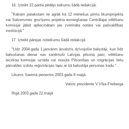
16. Izteikt 22.panta pēdējo teikumu šādā redakcijā:
"Katram parakstam ne agrāk kā 12 mēnešus pirms likumprojekta
vai Satversmes grozījumu projekta iesniegšanas Centrālajai vēlēšanu
komisijai jābūt apliecinātam pie zvērināta notāra vai pašvaldības
institūcijā."
17. Izteikt pārejas noteikumu šādā redakcijā:
"Līdz 2004.gada 1.janvārim ārvalstīs dzīvojošie balsotāji, kuri līdz
balsošanas dienai nav saņēmuši Latvijas pilsoņa pasi, vēlēšanu
iecirkņa komisijai uzrāda vai nosūta Pilsonības un migrācijas lietu
pārvaldes izdotu reģistrācijas lapu ar šā balsotāja personas kodu."
Likums Saeimā pieņemts 2003.gada 8.maijā.
Valsts prezidente V.Vīķe-Freiberga
Rīgā 2003.gada 22.maijā