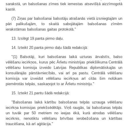
sarakstā, un balsošanas zīmes tiek iemestas atsevišķā aizzīmogotā
kastē.
(7) Ziņas par balsošanai balsotāju atrašanās vietā izsniegtajām un
pāri palikušajām, to skaitā sabojātajām balsošanas zīmēm
ierakstāmas balsošanas gaitas protokolā."
13. Izslēgt 19.panta pirmo daļu.
14. Izteikt 20.panta pirmo daļu šādā redakcijā:
"(1) Balsotāji, kuri balsošanas laikā uzturas ārvalstīs, balso
vēlēšanu iecirkņos, kurus pēc Ārlietu ministrijas priekšlikuma Centrālā
vēlēšanu komisija izveido Latvijas Republikas diplomātiskajās un
konsulārajās pārstāvniecībās, vai arī pa pastu. Centrālā vēlēšanu
komisija var izveidot vēlēšanu iecirkņus arī citās šim nolūkam
piemērotās telpās, saskaņojot to ar Ārlietu ministriju."
15. Izteikt 21.pantu šādā redakcijā:
"Balsošanas laikā kārtību balsošanas telpās uzrauga vēlēšanu
iecirkņa komisijas priekšsēdētājs. Viņš raugās, lai balsošanas telpās
un tuvāk par 50 metriem no ieejas ēkā, kurā atrodas vēlēšanu
iecirknis, nenotiktu vēlēšanu brīvības ierobežošana un kārtības
traucēšana, kā arī aģitācija."