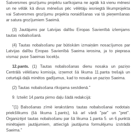
Satversmes grozījumu projektu sarīkojama ne agrāk kā vienu mēnesi
un ne vēlāk kā divus mēnešus pēc vēlētāju iesniegtā likumprojekta
vai Satversmes grozījumu projekta noraidīšanas vai tā pieņemšanas
ar satura grozījumiem Saeimā.
(3) Jautājums par Latvijas dalību Eiropas Savienībā izlemjams
tautas nobalsošanā.
(4) Tautas nobalsošanu par būtiskām izmaiņām nosacījumos par
Latvijas dalību Eiropas Savienībā Saeima ierosina, ja to pieprasa
vismaz puse Saeimas locekļu.
12.pants.
(1) Tautas nobalsošanas dienu nosaka un paziņo
Centrālā vēlēšanu komisija, izņemot šā likuma 11.panta trešajā un
ceturtajā daļā minētos gadījumus, kad to nosaka un paziņo Saeima.
(2) Tautas nobalsošana rīkojama sestdienā."
9. Izteikt 14.panta pirmo daļu šādā redakcijā:
"(1) Balsošanas zīmē ierakstāms tautas nobalsošanai nodotais
priekšlikums (šā likuma 1.pants), kā arī vārdi "par" un "pret".
Organizējot tautas nobalsošanu par šā likuma 1.panta 5. un 6.punktā
minētajiem jautājumiem, attiecīgā jautājuma formulējumu izstrādā
Saeima."