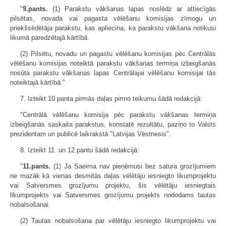
"
9.pants.
(1) Parakstu vākšanas lapas noslēdz ar attiecīgās
pilsētas, novada vai pagasta vēlēšanu komisijas zīmogu un
priekšsēdētāja parakstu, kas apliecina, ka parakstu vākšana notikusi
likumā paredzētajā kārtībā.
(2) Pilsētu, novadu un pagastu vēlēšanu komisijas pēc Centrālās
vēlēšanu komisijas noteiktā parakstu vākšanas termiņa izbeigšanās
nosūta parakstu vākšanas lapas Centrālajai vēlēšanu komisijai tās
noteiktajā kārtībā."
7. Izteikt 10.panta pirmās daļas pirmo teikumu šādā redakcijā:
"Centrālā vēlēšanu komisija pēc parakstu vākšanas termiņa
izbeigšanās saskaita parakstus, konstatē rezultātu, paziņo to Valsts
prezidentam un publicē laikrakstā "Latvijas Vēstnesis".
8. Izteikt 11. un 12.pantu šādā redakcijā:
"
11.pants.
(1) Ja Saeima nav pieņēmusi bez satura grozījumiem
ne mazāk kā vienas desmitās daļas vēlētāju iesniegto likumprojektu
vai Satversmes grozījumu projektu, šis vēlētāju iesniegtais
likumprojekts vai Satversmes grozījumu projekts nododams tautas
nobalsošanai.
(2) Tautas nobalsošana par vēlētāju iesniegto likumprojektu vai