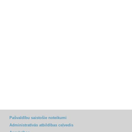
Pašvaldību saistošie noteikumi
Administratīvās atbildības ceļvedis