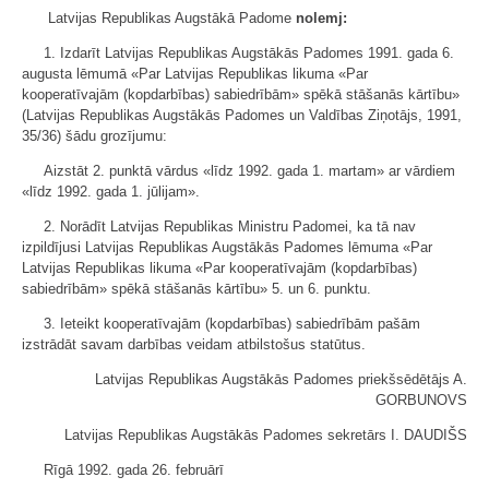
Latvijas Republikas Augstākā Padome
nolemj:
1. Izdarīt Latvijas Republikas Augstākās Padomes 1991. gada 6.
augusta lēmumā «Par Latvijas Republikas likuma «Par
kooperatīvajām (kopdarbības) sabiedrībām» spēkā stāšanās kārtību»
(Latvijas Republikas Augstākās Padomes un Valdības Ziņotājs, 1991,
35/36) šādu grozījumu:
Aizstāt 2. punktā vārdus «līdz 1992. gada 1. martam» ar vārdiem
«līdz 1992. gada 1. jūlijam».
2. Norādīt Latvijas Republikas Ministru Padomei, ka tā nav
izpildījusi Latvijas Republikas Augstākās Padomes lēmuma «Par
Latvijas Republikas likuma «Par kooperatīvajām (kopdarbības)
sabiedrībām» spēkā stāšanās kārtību» 5. un 6. punktu.
3. Ieteikt kooperatīvajām (kopdarbības) sabiedrībām pašām
izstrādāt savam darbības veidam atbilstošus statūtus.
Latvijas Republikas Augstākās Padomes priekšsēdētājs A.
GORBUNOVS
Latvijas Republikas Augstākās Padomes sekretārs I. DAUDIŠS
Rīgā 1992. gada 26. februārī