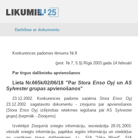
Darbības ar dokumentu
Konkurences padomes lēmums Nr.8
(prot. Nr.7, 5.§) Rīgā 2003.gada 14.februārī
Par tirgus dalībnieku apvienošanos
Lieta Nr.665k/02/06/18 "Par
Stora Enso Oyj
un
AS
Sylvester grupas
apvienošanos"
23.12.2002. Konkurences padome saņēma
Stora Enso Oyj
23.12.2002. sagatavoto dokumentu - ziņojums par apvienošanos
(
Stora Enso Oyj
izšķirošas ietekmes iegūšana pār AS
Sylvester
grupu
) (turpmāk - Ziņojums).
Izvērtējot Ziņojumā sniegto informāciju, iesniedzēja 28.01.2003.
vēstulē sniegto informāciju, papildus iegūto informāciju un viedokļus
no vairākiem tirgus dalībniekiem, t.i., SIA "Vika Wood", SIA