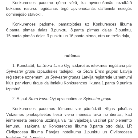
Konkurences padome ņēma vērā, ka apvienošanās rezultātā
koksnes resursu iegūšanas tirgū apvienošanās dalībnieki neiegūs
dominējošo stāvokli.
Konkurences padome, pamatojoties uz Konkurences likuma
6.panta pirmās daļas 3.punktu, 8.panta pirmās daļas 3.punktu,
15.panta pirmās daļas 3.punktu un 16.panta pirmo, otro un trešo daļu,
nolēma:
1. Konstatēt, ka
Stora Enso Oyj
izšķirošas ietekmes iegūšana pār
Sylvester grupu
izpaudīsies tādējādi, ka
Stora Enso grupas
Latvijā
reģistrētie uzņēmumi un
Sylvester grupas
Latvijā reģistrētie uzņēmumi
kļūs par vienu tirgus dalībnieku Konkurences likuma 1.panta 9.punkta
izpratnē.
2. Atļaut
Stora Enso Oyj
apvienoties ar
Sylvester grupu
.
Konkurences padomes lēmumu var pārsūdzēt Rīgas pilsētas
Vidzemes priekšpilsētas tiesā viena mēneša laikā no dienas, kad
ieinteresētā persona uzzināja vai tai vajadzēja uzzināt par pieņemto
lēmumu, saskaņā ar Konkurences likuma 8.panta otro daļu, LR
Civilprocesa likuma Pārejas noteikumu 1.punktu un Civilprocesa
kodeksa 24.-A nodaļu.