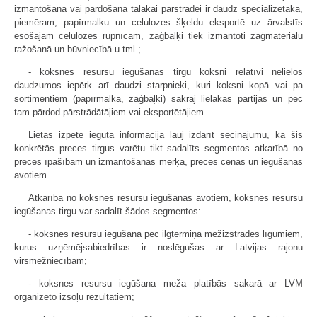
izmantošana vai pārdošana tālākai pārstrādei ir daudz specializētāka,
piemēram, papīrmalku un celulozes šķeldu eksportē uz ārvalstīs
esošajām celulozes rūpnīcām, zāģbaļķi tiek izmantoti zāģmateriālu
ražošanā un būvniecībā u.tml.;
- koksnes resursu iegūšanas tirgū koksni relatīvi nelielos
daudzumos iepērk arī daudzi starpnieki, kuri koksni kopā vai pa
sortimentiem (papīrmalka, zāģbaļķi) sakrāj lielākās partijās un pēc
tam pārdod pārstrādātājiem vai eksportētājiem.
Lietas izpētē iegūtā informācija ļauj izdarīt secinājumu, ka šis
konkrētās preces tirgus varētu tikt sadalīts segmentos atkarībā no
preces īpašībām un izmantošanas mērķa, preces cenas un iegūšanas
avotiem.
Atkarībā no koksnes resursu iegūšanas avotiem, koksnes resursu
iegūšanas tirgu var sadalīt šādos segmentos:
- koksnes resursu iegūšana pēc ilgtermiņa mežizstrādes līgumiem,
kurus uzņēmējsabiedrības ir noslēgušas ar Latvijas rajonu
virsmežniecībām;
- koksnes resursu iegūšana meža platībās sakarā ar LVM
organizēto izsoļu rezultātiem;