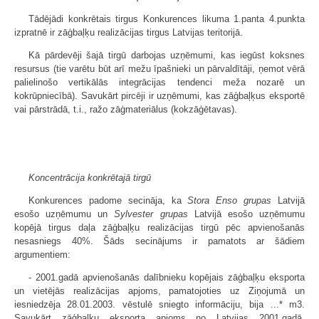
Tādējādi konkrētais tirgus Konkurences likuma 1.panta 4.punkta
izpratnē ir zāģbaļķu realizācijas tirgus Latvijas teritorijā.
Kā pārdevēji šajā tirgū darbojas uzņēmumi, kas iegūst koksnes
resursus (tie varētu būt arī mežu īpašnieki un pārvaldītāji, ņemot vērā
palielinošo vertikālās integrācijas tendenci meža nozarē un
kokrūpniecībā). Savukārt pircēji ir uzņēmumi, kas zāģbaļķus eksportē
vai pārstrādā, t.i., ražo zāģmateriālus (kokzāģētavas).
Koncentrācija konkrētajā tirgū
Konkurences padome secināja, ka
Stora Enso grupas
Latvijā
esošo uzņēmumu un
Sylvester grupas
Latvijā esošo uzņēmumu
kopējā tirgus daļa zāģbaļķu realizācijas tirgū pēc apvienošanās
nesasniegs 40%. Šāds secinājums ir pamatots ar šādiem
argumentiem:
- 2001.gadā apvienošanās dalībnieku kopējais zāģbaļķu eksporta
un vietējās realizācijas apjoms, pamatojoties uz Ziņojumā un
iesniedzēja 28.01.2003. vēstulē sniegto informāciju, bija ...* m3.
Savukārt zāģbaļķu eksporta apjoms no Latvijas 2001.gadā,