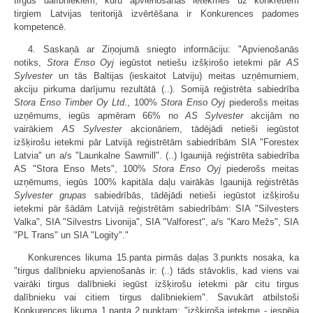
tirgus dalībniekiem, kuru apvienošanās ietekmes uz konkrētiem
tirgiem Latvijas teritorijā izvērtēšana ir Konkurences padomes
kompetencē.
4. Saskaņā ar Ziņojumā sniegto informāciju: "Apvienošanās
notiks,
Stora Enso Oyj
iegūstot netiešu izšķirošo ietekmi pār
AS
Sylvester
un tās Baltijas (ieskaitot Latviju) meitas uzņēmumiem,
akciju pirkuma darījumu rezultātā (..). Somijā reģistrēta sabiedrība
Stora Enso Timber Oy Ltd
., 100%
Stora Enso Oyj
piederošs meitas
uzņēmums, iegūs apmēram 66% no
AS Sylvester
akcijām no
vairākiem
AS Sylvester
akcionāriem, tādējādi netieši iegūstot
izšķirošu ietekmi pār Latvijā reģistrētām sabiedrībām SIA "Forestex
Latvia" un a/s "Launkalne Sawmill". (..) Igaunijā reģistrēta sabiedrība
AS "Stora Enso Mets", 100%
Stora Enso Oyj
piederošs meitas
uzņēmums, iegūs 100% kapitāla daļu vairākās Igaunijā reģistrētās
Sylvester grupas
sabiedrībās, tādējādi netieši iegūstot izšķirošu
ietekmi pār šādām Latvijā reģistrētām sabiedrībām: SIA "Silvesters
Valka", SIA "Silvestrs Livonija", SIA "Valforest", a/s "Karo Mežs", SIA
"PL Trans" un SIA "Logity"."
Konkurences likuma 15.panta pirmās daļas 3.punkts nosaka, ka
"tirgus dalībnieku apvienošanās ir: (..) tāds stāvoklis, kad viens vai
vairāki tirgus dalībnieki iegūst izšķirošu ietekmi pār citu tirgus
dalībnieku vai citiem tirgus dalībniekiem". Savukārt atbilstoši
Konkurences likuma 1.panta 2.punktam: "izšķiroša ietekme - iespēja