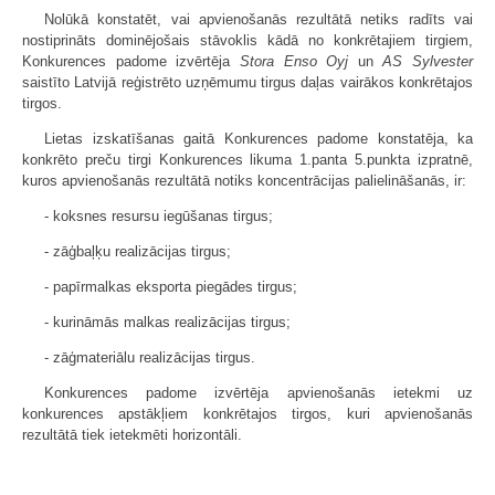
Nolūkā konstatēt, vai apvienošanās rezultātā netiks radīts vai
nostiprināts dominējošais stāvoklis kādā no konkrētajiem tirgiem,
Konkurences padome izvērtēja
Stora Enso Oyj
un
AS
Sylvester
saistīto Latvijā reģistrēto uzņēmumu tirgus daļas vairākos konkrētajos
tirgos.
Lietas izskatīšanas gaitā Konkurences padome konstatēja, ka
konkrēto preču tirgi Konkurences likuma 1.panta 5.punkta izpratnē,
kuros apvienošanās rezultātā notiks koncentrācijas palielināšanās, ir:
- koksnes resursu iegūšanas tirgus;
- zāģbaļķu realizācijas tirgus;
- papīrmalkas eksporta piegādes tirgus;
- kurināmās malkas realizācijas tirgus;
- zāģmateriālu realizācijas tirgus.
Konkurences padome izvērtēja apvienošanās ietekmi uz
konkurences apstākļiem konkrētajos tirgos, kuri apvienošanās
rezultātā tiek ietekmēti horizontāli.