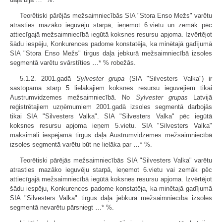
Teorētiski pārējās mežsaimniecībās SIA "Stora Enso Mežs" varētu
atrasties mazāko ieguvēju starpā, ieņemot 6.vietu un zemāk pēc
attiecīgajā mežsaimniecībā iegūtā koksnes resursu apjoma. Izvērtējot
šādu iespēju, Konkurences padome konstatēja, ka minētajā gadījumā
SIA "Stora Enso Mežs" tirgus daļa jebkurā mežsaimniecībā izsoles
segmentā varētu svārstīties …* % robežās.
5.1.2. 2001.gadā
Sylvester grupa
(SIA "Silvesters Valka") ir
sastopama starp 5 lielākajiem koksnes resursu ieguvējiem tikai
Austrumvidzemes mežsaimniecībā. No
Sylvester grupas
Latvijā
reģistrētajiem uzņēmumiem 2001.gadā izsoles segmentā darbojās
tikai SIA "Silvesters Valka". SIA "Silvesters Valka" pēc iegūtā
koksnes resursu apjoma ieņem 5.vietu. SIA "Silvesters Valka"
maksimāli iespējamā tirgus daļa Austrumvidzemes mežsaimniecībā
izsoles segmentā varētu būt ne lielāka par …* %.
Teorētiski pārējās mežsaimniecībās SIA "Silvesters Valka" varētu
atrasties mazāko ieguvēju starpā, ieņemot 6.vietu vai zemāk pēc
attiecīgajā mežsaimniecībā iegūtā koksnes resursu apjoma. Izvērtējot
šādu iespēju, Konkurences padome konstatēja, ka minētajā gadījumā
SIA "Silvesters Valka" tirgus daļa jebkurā mežsaimniecībā izsoles
segmentā nevarētu pārsniegt …* %.