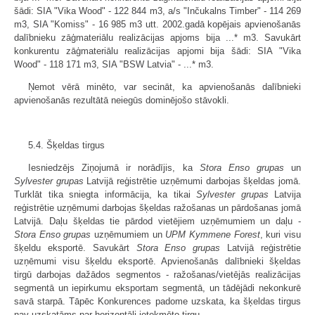
šādi: SIA "Vika Wood" - 122 844 m3, a/s "Inčukalns Timber" - 114 269
m3, SIA "Komiss" - 16 985 m3 utt. 2002.gadā kopējais apvienošanās
dalībnieku zāģmateriālu realizācijas apjoms bija ...* m3. Savukārt
konkurentu zāģmateriālu realizācijas apjomi bija šādi: SIA "Vika
Wood" - 118 171 m3, SIA "BSW Latvia" - ...* m3.
Ņemot vērā minēto, var secināt, ka apvienošanās dalībnieki
apvienošanās rezultātā neiegūs dominējošo stāvokli.
5.4. Šķeldas tirgus
Iesniedzējs Ziņojumā ir norādījis, ka
Stora Enso grupas
un
Sylvester grupas
Latvijā reģistrētie uzņēmumi darbojas šķeldas jomā.
Turklāt tika sniegta informācija, ka tikai
Sylvester grupas
Latvija
reģistrētie uzņēmumi darbojas šķeldas ražošanas un pārdošanas jomā
Latvijā. Daļu šķeldas tie pārdod vietējiem uzņēmumiem un daļu -
Stora Enso grupas
uzņēmumiem un
UPM Kymmene Forest
, kuri visu
šķeldu eksportē. Savukārt
Stora Enso grupas
Latvijā reģistrētie
uzņēmumi visu šķeldu eksportē. Apvienošanās dalībnieki šķeldas
tirgū darbojas dažādos segmentos - ražošanas/vietējās realizācijas
segmentā un iepirkumu eksportam segmentā, un tādējādi nekonkurē
savā starpā. Tāpēc Konkurences padome uzskata, ka šķeldas tirgus
nav uzskatāms par horizontāli ietekmēto tirgu.