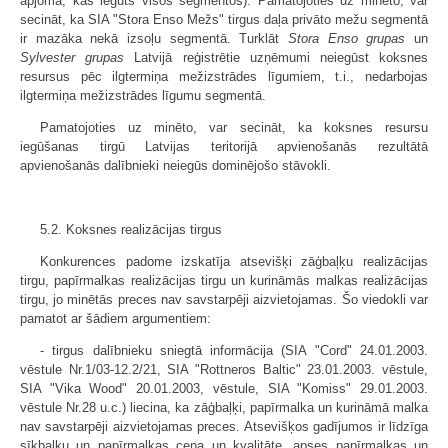
apjoma, kas iegūts visos segmentos). Pamatojoties uz minēto, var
secināt, ka SIA "Stora Enso Mežs" tirgus daļa privāto mežu segmentā
ir mazāka nekā izsoļu segmentā. Turklāt
Stora Enso grupas
un
Sylvester grupas
Latvijā reģistrētie uzņēmumi neiegūst koksnes
resursus pēc ilgtermiņa mežizstrādes līgumiem, t.i., nedarbojas
ilgtermiņa mežizstrādes līgumu segmentā.
Pamatojoties uz minēto, var secināt, ka koksnes resursu
iegūšanas tirgū Latvijas teritorijā apvienošanās rezultātā
apvienošanās dalībnieki neiegūs dominējošo stāvokli.
5.2. Koksnes realizācijas tirgus
Konkurences padome izskatīja atsevišķi zāģbaļķu realizācijas
tirgu, papīrmalkas realizācijas tirgu un kurināmās malkas realizācijas
tirgu, jo minētās preces nav savstarpēji aizvietojamas. Šo viedokli var
pamatot ar šādiem argumentiem:
- tirgus dalībnieku sniegtā informācija (SIA "Cord" 24.01.2003.
vēstule Nr.1/03-12.2/21, SIA "Rottneros Baltic" 23.01.2003. vēstule,
SIA "Vika Wood" 20.01.2003, vēstule, SIA "Komiss" 29.01.2003.
vēstule Nr.28 u.c.) liecina, ka zāģbaļķi, papīrmalka un kurināmā malka
nav savstarpēji aizvietojamas preces. Atsevišķos gadījumos ir līdzīga
sīkbaļķu un papīrmalkas cena un kvalitāte, apses papīrmalkas un