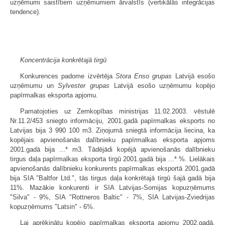
uzņēmumi saistītiem uzņēmumiem ārvalstīs (vertikālās integrācijas
tendence).
Koncentrācija konkrētajā tirgū
Konkurences padome izvērtēja
Stora Enso grupas
Latvijā esošo
uzņēmumu un
Sylvester grupas
Latvijā esošo uzņēmumu kopējo
papīrmalkas eksporta apjomu.
Pamatojoties uz Zemkopības ministrijas 11.02.2003. vēstulē
Nr.11.2/453 sniegto informāciju, 2001.gadā papīrmalkas eksports no
Latvijas bija 3 990 100 m3. Ziņojumā sniegtā informācija liecina, ka
kopējais apvienošanās dalībnieku papīrmalkas eksporta apjoms
2001.gadā bija ...* m3. Tādējādi kopējā apvienošanās dalībnieku
tirgus daļa papīrmalkas eksporta tirgū 2001.gadā bija ...* %. Lielākais
apvienošanās dalībnieku konkurents papīrmalkas eksportā 2001.gadā
bija SIA "Baltfor Ltd.", tās tirgus daļa konkrētajā tirgū šajā gadā bija
11%. Mazākie konkurenti ir SIA Latvijas-Somijas kopuzņēmums
"Silva" - 9%, SIA "Rottneros Baltic" - 7%, SIA Latvijas-Zviedrijas
kopuzņēmums "Latsin" - 6%.
Lai aprēķinātu kopējo papīrmalkas eksporta apjomu 2002.gadā,