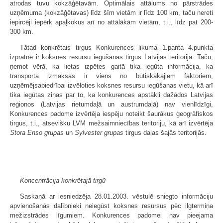
atrodas tuvu kokzāģētavām. Optimālais attālums no pārstrādes
uzņēmuma (kokzāģētavas) līdz šīm vietām ir līdz 100 km, taču nereti
iepircēji iepērk apaļkokus arī no attālākām vietām, t.i., līdz pat 200-
300 km.
Tātad konkrētais tirgus Konkurences likuma 1.panta 4.punkta
izpratnē ir koksnes resursu iegūšanas tirgus Latvijas teritorijā. Taču,
ņemot vērā, ka lietas izpētes gaitā tika iegūta informācija, ka
transporta izmaksas ir viens no būtiskākajiem faktoriem,
uzņēmējsabiedrībai izvēloties koksnes resursu iegūšanas vietu, kā arī
tika iegūtas ziņas par to, ka konkurences apstākļi dažādos Latvijas
reģionos (Latvijas rietumdaļā un austrumdaļā) nav vienlīdzīgi,
Konkurences padome izvērtēja iespēju noteikt šaurākus ģeogrāfiskos
tirgus, t.i., atsevišķu LVM mežsaimniecības teritoriju, kā arī izvērtēja
Stora Enso grupas
un
Sylvester grupas
tirgus daļas šajās teritorijās.
Koncentrācija konkrētajā tirgū
Saskaņā ar iesniedzēja 28.01.2003. vēstulē sniegto informāciju
apvienošanās dalībnieki neiegūst koksnes resursus pēc ilgtermiņa
mežizstrādes līgumiem. Konkurences padomei nav pieejama