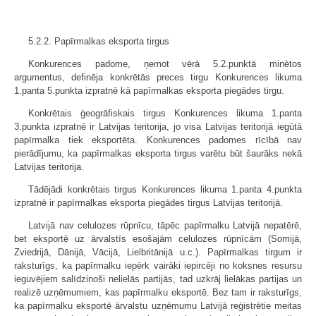
5.2.2. Papīrmalkas eksporta tirgus
Konkurences padome, ņemot vērā 5.2.punktā minētos
argumentus, definēja konkrētās preces tirgu Konkurences likuma
1.panta 5.punkta izpratnē kā papīrmalkas eksporta piegādes tirgu.
Konkrētais ģeogrāfiskais tirgus Konkurences likuma 1.panta
3.punkta izpratnē ir Latvijas teritorija, jo visa Latvijas teritorijā iegūtā
papīrmalka tiek eksportēta. Konkurences padomes rīcībā nav
pierādījumu, ka papīrmalkas eksporta tirgus varētu būt šaurāks nekā
Latvijas teritorija.
Tādējādi konkrētais tirgus Konkurences likuma 1.panta 4.punkta
izpratnē ir papīrmalkas eksporta piegādes tirgus Latvijas teritorijā.
Latvijā nav celulozes rūpnīcu, tāpēc papīrmalku Latvijā nepatērē,
bet eksportē uz ārvalstīs esošajām celulozes rūpnīcām (Somijā,
Zviedrijā, Dānijā, Vācijā, Lielbritānijā u.c.). Papīrmalkas tirgum ir
raksturīgs, ka papīrmalku iepērk vairāki iepircēji no koksnes resursu
ieguvējiem salīdzinoši nelielās partijās, tad uzkrāj lielākas partijas un
realizē uzņēmumiem, kas papīrmalku eksportē. Bez tam ir raksturīgs,
ka papīrmalku eksportē ārvalstu uzņēmumu Latvijā reģistrētie meitas