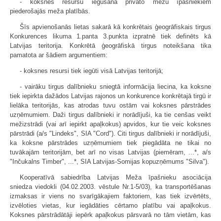
- koksnes resursu iegūšana privāto mežu īpašniekiem
piederošajās meža platībās.
Šīs apvienošanās lietas sakarā kā konkrētais ģeogrāfiskais tirgus
Konkurences likuma 1.panta 3.punkta izpratnē tiek definēts kā
Latvijas teritorija. Konkrētā ģeogrāfiskā tirgus noteikšana tika
pamatota ar šādiem argumentiem:
- koksnes resursi tiek iegūti visā Latvijas teritorijā;
- vairāku tirgus dalībnieku sniegtā informācija liecina, ka koksne
tiek iepirkta dažādos Latvijas rajonos un konkurence konkrētajā tirgū ir
lielāka teritorijās, kas atrodas tuvu ostām vai koksnes pārstrādes
uzņēmumiem. Daži tirgus dalībnieki ir norādījuši, ka tie cenšas veikt
mežizstrādi (vai arī iepirkt apaļkokus) apvidos, kur tie veic koksnes
pārstrādi (a/s "Lindeks", SIA "Cord"). Citi tirgus dalībnieki ir norādījuši,
ka koksne pārstrādes uzņēmumiem tiek piegādāta ne tikai no
tuvākajām teritorijām, bet arī no visas Latvijas (piemēram, ...*, a/s
"Inčukalns Timber", ...*, SIA Latvijas-Somijas kopuzņēmums "Silva").
Kooperatīvā sabiedrība Latvijas Meža īpašnieku asociācija
sniedza viedokli (04.02.2003. vēstule Nr.1-5/03), ka transportēšanas
izmaksas ir viens no svarīgākajiem faktoriem, kas tiek izvērtēts,
izvēloties vietas, kur iegādāties cērtamo platību vai apaļkokus.
Koksnes pārstrādātāji iepērk apaļkokus pārsvarā no tām vietām, kas