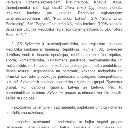
vairākām uzņēmējsabiedrībām Rietumeiropā, Krievijā, Āzijā,
Ziemeļamerikā u.c. Tajā skaitā
Stora Enso Oyj
pieder netieša
izšķiroša ietekme pār Latvijas Republikā reģistrētajām
uzņēmējsabiedrībām SIA "Puumerkki Latvia", SIA "Stora Enso
Packaging", SIA "Papyrus" un tieša izšķiroša ietekme (100% kapitāla
daļas) pār Latvijas Republikā reģistrēto uzņēmējsabiedrību SIA "Stora
Enso Mežs".
2.
AS Sylvester
ir uzņēmējsabiedrība, kas reģistrēta Igaunijas
Republikā saskaņā ar Igaunijas Republikas likumiem.
AS Sylvester
darbības veidi ir: finanšu operācijas, medību saimniecība, atpūtas,
sporta, komercdarbība, kaļķakmens pārstrāde, mežsaimniecība un
mežizstrāde, mežu apsaimniekošanas pakalpojumi, mežu produktu un
dabas resursu uzglabāšana un pārstrāde, koksnes mehāniskā un
ķīmiskā apstrāde, produkcijas pārdošana un piegāde, transportēšana
u.c.
AS Sylvester
ir holdinga sabiedrība uzņēmumu grupai (
Sylvester
grupa
), kuri darbojas Igaunijā, Latvijā un Lietuvā. Pēc to
pamatdarbības veidiem
Sylvester grupas
uzņēmumi var tikt iedalīti
šādās trīs grupās:
- ražošanas uzņēmumi - zāģmateriālu, saplākšņa un citu koksnes
izstrādājumu ražošana;
- sagādes uzņēmumi - nodarbojas ar baļķu sagādi grupas
ražošanas uzņēmumiem un baļķu (zāģbaļķu), papīrmalkas un