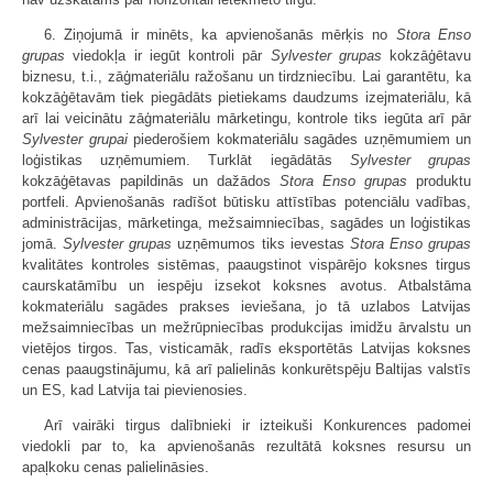
6. Ziņojumā ir minēts, ka apvienošanās mērķis no
Stora Enso
grupas
viedokļa ir iegūt kontroli pār
Sylvester grupas
kokzāģētavu
biznesu, t.i., zāģmateriālu ražošanu un tirdzniecību. Lai garantētu, ka
kokzāģētavām tiek piegādāts pietiekams daudzums izejmateriālu, kā
arī lai veicinātu zāģmateriālu mārketingu, kontrole tiks iegūta arī pār
Sylvester grupai
piederošiem kokmateriālu sagādes uzņēmumiem un
loģistikas uzņēmumiem. Turklāt iegādātās
Sylvester grupas
kokzāģētavas papildinās un dažādos
Stora Enso grupas
produktu
portfeli. Apvienošanās radīšot būtisku attīstības potenciālu vadības,
administrācijas, mārketinga, mežsaimniecības, sagādes un loģistikas
jomā.
Sylvester grupas
uzņēmumos tiks ievestas
Stora Enso grupas
kvalitātes kontroles sistēmas, paaugstinot vispārējo koksnes tirgus
caurskatāmību un iespēju izsekot koksnes avotus. Atbalstāma
kokmateriālu sagādes prakses ieviešana, jo tā uzlabos Latvijas
mežsaimniecības un mežrūpniecības produkcijas imidžu ārvalstu un
vietējos tirgos. Tas, visticamāk, radīs eksportētās Latvijas koksnes
cenas paaugstinājumu, kā arī palielinās konkurētspēju Baltijas valstīs
un ES, kad Latvija tai pievienosies.
Arī vairāki tirgus dalībnieki ir izteikuši Konkurences padomei
viedokli par to, ka apvienošanās rezultātā koksnes resursu un
apaļkoku cenas palielināsies.