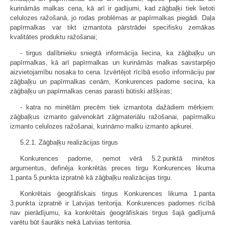
kurināmās malkas cena, kā arī ir gadījumi, kad zāģbaļķi tiek lietoti
celulozes ražošanā, jo rodas problēmas ar papīrmalkas piegādi. Daļa
papīrmalkas var tikt izmantota pārstrādei specifisku zemākas
kvalitātes produktu ražošanai;
- tirgus dalībnieku sniegtā informācija liecina, ka zāģbaļķu un
papīrmalkas, kā arī papīrmalkas un kurināmās malkas savstarpējo
aizvietojamību nosaka to cena. Izvērtējot rīcībā esošo informāciju par
zāģbaļķu un papīrmalkas cenām, Konkurences padome secina, ka
zāģbaļķu un papīrmalkas cenas parasti būtiski atšķiras;
- katra no minētām precēm tiek izmantota dažādiem mērķiem:
zāģbaļķus izmanto galvenokārt zāģmateriālu ražošanai, papīrmalku
izmanto celulozes ražošanai, kurināmo malku izmanto apkurei.
5.2.1. Zāģbaļķu realizācijas tirgus
Konkurences padome, ņemot vērā 5.2.punktā minētos
argumentus, definēja konkrētās preces tirgu Konkurences likuma
1.panta 5.punkta izpratnē kā zāģbaļķu realizācijas tirgu.
Konkrētais ģeogrāfiskais tirgus Konkurences likuma 1.panta
3.punkta izpratnē ir Latvijas teritorija. Konkurences padomes rīcībā
nav pierādījumu, ka konkrētais ģeogrāfiskais tirgus šajā gadījumā
varētu būt šaurāks nekā Latvijas teritorija.