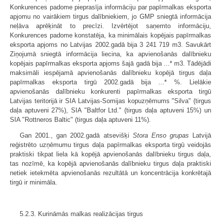
Konkurences padome pieprasīja informāciju par papīrmalkas eksporta
apjomu no vairākiem tirgus dalībniekiem, jo GMP sniegtā informācija
neļāva aprēķināt to precīzi. Izvērtējot saņemto informāciju,
Konkurences padome konstatēja, ka minimālais kopējais papīrmalkas
eksporta apjoms no Latvijas 2002.gadā bija 3 241 719 m3. Savukārt
Ziņojumā sniegtā informācija liecina, ka apvienošanās dalībnieku
kopējais papīrmalkas eksporta apjoms šajā gadā bija ...* m3. Tādējādi
maksimāli iespējamā apvienošanās dalībnieku kopējā tirgus daļa
papīrmalkas eksporta tirgū 2002.gadā bija ...* %. Lielākie
apvienošanās dalībnieku konkurenti papīrmalkas eksporta tirgū
Latvijas teritorijā ir SIA Latvijas-Somijas kopuzņēmums "Silva" (tirgus
daļa aptuveni 27%), SIA "Baltfor Ltd." (tirgus daļa aptuveni 15%) un
SIA "Rottneros Baltic" (tirgus daļa aptuveni 11%).
Gan 2001., gan 2002.gadā atsevišķi
Stora Enso grupas
Latvijā
reģistrēto uzņēmumu tirgus daļa papīrmalkas eksporta tirgū veidojās
praktiski tikpat liela kā kopējā apvienošanās dalībnieku tirgus daļa,
tas nozīmē, ka kopējā apvienošanās dalībnieku tirgus daļa praktiski
netiek ietekmēta apvienošanās rezultātā un koncentrācija konkrētajā
tirgū ir minimāla.
5.2.3. Kurināmās malkas realizācijas tirgus