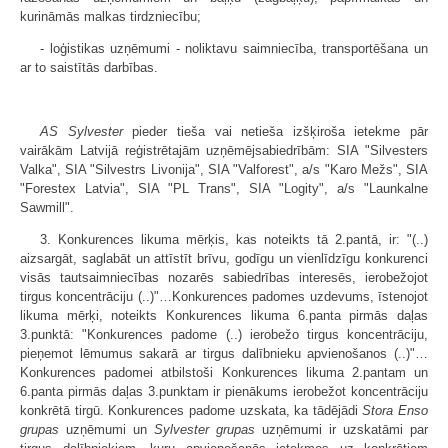
kurināmās malkas tirdzniecību;
- loģistikas uzņēmumi - noliktavu saimniecība, transportēšana un
ar to saistītās darbības.
AS Sylvester
pieder tieša vai netieša izšķiroša ietekme pār
vairākām Latvijā reģistrētajām uzņēmējsabiedrībām: SIA "Silvesters
Valka", SIA "Silvestrs Livonija", SIA "Valforest", a/s "Karo Mežs", SIA
"Forestex Latvia", SIA "PL Trans", SIA "Logity", a/s "Launkalne
Sawmill".
3. Konkurences likuma mērķis, kas noteikts tā 2.pantā, ir: "(..)
aizsargāt, saglabāt un attīstīt brīvu, godīgu un vienlīdzīgu konkurenci
visās tautsaimniecības nozarēs sabiedrības interesēs, ierobežojot
tirgus koncentrāciju (..)"…Konkurences padomes uzdevums, īstenojot
likuma mērķi, noteikts Konkurences likuma 6.panta pirmās daļas
3.punktā: "Konkurences padome (..) ierobežo tirgus koncentrāciju,
pieņemot lēmumus sakarā ar tirgus dalībnieku apvienošanos (..)"…
Konkurences padomei atbilstoši Konkurences likuma 2.pantam un
6.panta pirmās daļas 3.punktam ir pienākums ierobežot koncentrāciju
konkrētā tirgū. Konkurences padome uzskata, ka tādējādi
Stora Enso
grupas
uzņēmumi un
Sylvester grupas
uzņēmumi ir uzskatāmi par