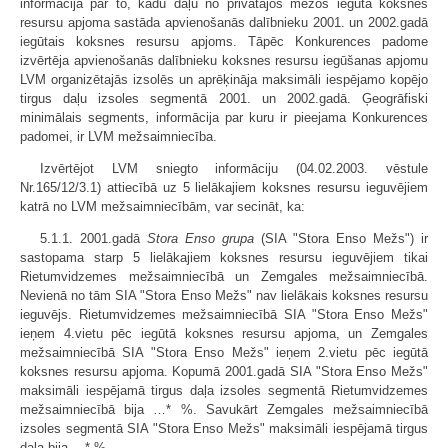
informācija par to, kādu daļu no privātajos mežos iegūtā koksnes
resursu apjoma sastāda apvienošanās dalībnieku 2001. un 2002.gadā
iegūtais koksnes resursu apjoms. Tāpēc Konkurences padome
izvērtēja apvienošanās dalībnieku koksnes resursu iegūšanas apjomu
LVM organizētajās izsolēs un aprēķināja maksimāli iespējamo kopējo
tirgus daļu izsoles segmentā 2001. un 2002.gadā. Ģeogrāfiski
minimālais segments, informācija par kuru ir pieejama Konkurences
padomei, ir LVM mežsaimniecība.
Izvērtējot LVM sniegto informāciju (04.02.2003. vēstule
Nr.165/12/3.1) attiecībā uz 5 lielākajiem koksnes resursu ieguvējiem
katrā no LVM mežsaimniecībām, var secināt, ka:
5.1.1. 2001.gadā
Stora Enso grupa
(SIA "Stora Enso Mežs") ir
sastopama starp 5 lielākajiem koksnes resursu ieguvējiem tikai
Rietumvidzemes mežsaimniecībā un Zemgales mežsaimniecībā.
Nevienā no tām SIA "Stora Enso Mežs" nav lielākais koksnes resursu
ieguvējs. Rietumvidzemes mežsaimniecībā SIA "Stora Enso Mežs"
ieņem 4.vietu pēc iegūtā koksnes resursu apjoma, un Zemgales
mežsaimniecībā SIA "Stora Enso Mežs" ieņem 2.vietu pēc iegūtā
koksnes resursu apjoma. Kopumā 2001.gadā SIA "Stora Enso Mežs"
maksimāli iespējamā tirgus daļa izsoles segmentā Rietumvidzemes
mežsaimniecībā bija …* %. Savukārt Zemgales mežsaimniecībā
izsoles segmentā SIA "Stora Enso Mežs" maksimāli iespējamā tirgus
daļa bija …* %.