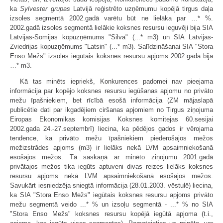
ka
Sylvester grupas
Latvijā reģistrēto uzņēmumu kopējā tirgus daļa
izsoles segmentā 2002.gadā varētu būt ne lielāka par …* %.
2002.gadā izsoles segmentā lielākie koksnes resursu ieguvēji bija SIA
Latvijas-Somijas kopuzņēmums "Silva" (...* m3) un SIA Latvijas-
Zviedrijas kopuzņēmums "Latsin" (...* m3). Salīdzināšanai SIA "Stora
Enso Mežs" izsolēs iegūtais koksnes resursu apjoms 2002.gadā bija
…* m3.
Kā tas minēts iepriekš, Konkurences padomei nav pieejama
informācija par kopējo koksnes resursu iegūšanas apjomu no privāto
mežu īpašniekiem, bet rīcībā esošā informācija (ZM mājaslapā
publicētie dati par ikgadējiem ciršanas apjomiem no Tirgus ziņojuma
Eiropas Ekonomikas komisijas Koksnes komitejas 60.sesijai
2002.gada 24.-27.septembrī) liecina, ka pēdējos gados ir vērojama
tendence, ka privāto mežu īpašniekiem piederošajos mežos
mežizstrādes apjoms (m3) ir lielāks nekā LVM apsaimniekošanā
esošajos mežos. Tā saskaņā ar minēto ziņojumu 2001.gadā
privātajos mežos tika iegūts aptuveni divas reizes lielāks koksnes
resursu apjoms nekā LVM apsaimniekošanā esošajos mežos.
Savukārt iesniedzēja sniegtā informācija (28.01.2003. vēstulē) liecina,
ka SIA "Stora Enso Mežs" iegūtais koksnes resursu apjoms privāto
mežu segmentā veido ...* % un izsoļu segmentā - ...* % no SIA
"Stora Enso Mežs" koksnes resursu kopējā iegūtā apjoma (t.i.,