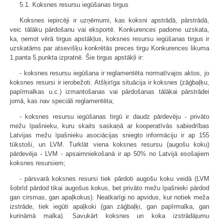
5.1. Koksnes resursu iegūšanas tirgus
Koksnes iepircēji ir uzņēmumi, kas koksni apstrādā, pārstrādā,
veic tālāku pārdošanu vai eksportē. Konkurences padome uzskata,
ka, ņemot vērā tirgus apstākļus, koksnes resursu iegūšanas tirgus ir
uzskatāms par atsevišķu konkrētās preces tirgu Konkurences likuma
1.panta 5.punkta izpratnē. Šie tirgus apstākļi ir:
- koksnes resursu iegūšana ir reglamentēta normatīvajos aktos, jo
koksnes resursi ir ierobežoti. Atšķirīga situācija ir koksnes (zāģbaļķu,
papīrmalkas u.c.) izmantošanas vai pārdošanas tālākai pārstrādei
jomā, kas nav speciāli reglamentēta;
- koksnes resursu iegūšanas tirgū ir daudz pārdevēju - privāto
mežu īpašnieku, kuru skaits saskaņā ar kooperatīvās sabiedrības
Latvijas mežu īpašnieku asociācijas sniegto informāciju ir ap 155
tūkstoši, un LVM. Turklāt viena koksnes resursu (augošu koku)
pārdevēja - LVM - apsaimniekošanā ir ap 50% no Latvijā esošajiem
koksnes resursiem;
- pārsvarā koksnes resursi tiek pārdoti augošu koku veidā (LVM
šobrīd pārdod tikai augošus kokus, bet privāto mežu īpašnieki pārdod
gan cirsmas, gan apaļkokus). Neatkarīgi no apvidus, kur notiek meža
izstrāde, tiek iegūti apaļkoki (gan zāģbaļķi, gan papīrmalka, gan
kurināmā malka). Savukārt koksnes un koka izstrādājumu