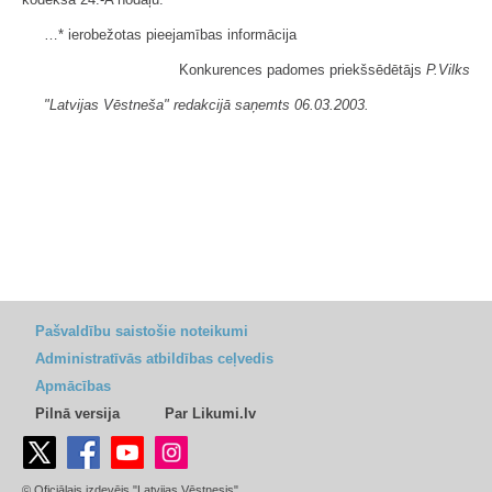
…* ierobežotas pieejamības informācija
Konkurences padomes priekšsēdētājs
P.Vilks
"Latvijas Vēstneša" redakcijā saņemts 06.03.2003.
Pašvaldību saistošie noteikumi
Administratīvās atbildības ceļvedis
Apmācības
Pilnā versija
Par Likumi.lv
© Oficiālais izdevējs "Latvijas Vēstnesis"