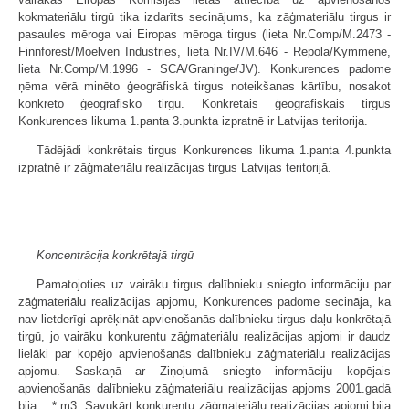
kokmateriālu tirgū tika izdarīts secinājums, ka zāģmateriālu tirgus ir
pasaules mēroga vai Eiropas mēroga tirgus (lieta Nr.Comp/M.2473 -
Finnforest/Moelven Industries, lieta Nr.IV/M.646 - Repola/Kymmene,
lieta Nr.Comp/M.1996 - SCA/Graninge/JV). Konkurences padome
ņēma vērā minēto ģeogrāfiskā tirgus noteikšanas kārtību, nosakot
konkrēto ģeogrāfisko tirgu. Konkrētais ģeogrāfiskais tirgus
Konkurences likuma 1.panta 3.punkta izpratnē ir Latvijas teritorija.
Tādējādi konkrētais tirgus Konkurences likuma 1.panta 4.punkta
izpratnē ir zāģmateriālu realizācijas tirgus Latvijas teritorijā.
Koncentrācija konkrētajā tirgū
Pamatojoties uz vairāku tirgus dalībnieku sniegto informāciju par
zāģmateriālu realizācijas apjomu, Konkurences padome secināja, ka
nav lietderīgi aprēķināt apvienošanās dalībnieku tirgus daļu konkrētajā
tirgū, jo vairāku konkurentu zāģmateriālu realizācijas apjomi ir daudz
lielāki par kopējo apvienošanās dalībnieku zāģmateriālu realizācijas
apjomu. Saskaņā ar Ziņojumā sniegto informāciju kopējais
apvienošanās dalībnieku zāģmateriālu realizācijas apjoms 2001.gadā
bija ...* m3. Savukārt konkurentu zāģmateriālu realizācijas apjomi bija