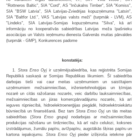
"Rottneros Baltic", SIA "Cord", AS "Inčukalns Timber", SIA "Komiss",
SIA "BSW Latvia", SIA Latvijas-Zviedrijas kopuzņēmuma "Latsin",
SIA "Baltfor Ltd.", VAS "Latvijas valsts meži" (turpmāk - LVM), AS
"Lindeks", SIA Latvijas-Somijas kopuzņēmuma "Silva", kā arī
informāciju no kooperatīvās sabiedrības Latvijas meža īpašnieku
asociācijas un Valsts ieņēmumu dienesta Galvenās muitas pārvaldes
(turpmāk - GMP), Konkurences padome
konstatēja:
1.
Stora Enso Oyj
ir uzņēmējsabiedrība, kas reģistrēta Somijas
Republikā saskaņā ar Somijas Republikas likumiem. Šī sabiedrība
darbojas tieši vai caur meitas uzņēmumiem un saistītajiem
uzņēmumiem mežsaimniecības, inženiertehnoloģijas un ķīmijas
nozarē un citās ražošanas nozarēs, veic darbību lauksaimniecības,
mežsaimniecības un jūras komercpārvadājumu nozarēs, kā arī
ieguves rūpniecībā, hidroelektroenerģijas piegādē, hidroelektroiekārtu
būvniecībā un finansēšanā. Bez tam
Stora Enso Oyj
un tās meitas
sabiedrības (
Stora Enso grupa)
nodarbojas ar mežsaimniecības
produkcijas ražošanu un tirdzniecību, kā arī ražo celulozi, koksnes
izstrādājumus, žurnālu papīru, avīžpapīru, augstākās šķiras papīru un
kartona iepakojumu.
Stora Enso Oyj
pieder izšķiroša ietekme pār