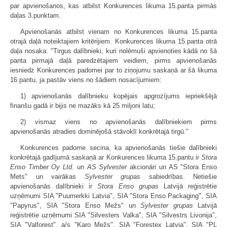
par apvienošanos, kas atbilst Konkurences likuma 15.panta pirmās
daļas 3.punktam.
Apvienošanās atbilst vienam no Konkurences likuma 15.panta
otrajā daļā noteiktajiem kritērijiem. Konkurences likuma 15.panta otrā
daļa nosaka: "Tirgus dalībnieki, kuri nolēmuši apvienoties kādā no šā
panta pirmajā daļā paredzētajiem veidiem, pirms apvienošanās
iesniedz Konkurences padomei par to ziņojumu saskaņā ar šā likuma
16.pantu, ja pastāv viens no šādiem nosacījumiem:
1) apvienošanās dalībnieku kopējais apgrozījums iepriekšējā
finanšu gadā ir bijis ne mazāks kā 25 miljoni latu;
2) vismaz viens no apvienošanās dalībniekiem pirms
apvienošanās atradies dominējošā stāvoklī konkrētajā tirgū."
Konkurences padome secina, ka apvienošanās tiešie dalībnieki
konkrētajā gadījumā saskaņā ar Konkurences likuma 15.pantu ir
Stora
Enso Timber Oy Ltd
. un
AS Sylvester
akcionāri un AS "Stora Enso
Mets" un vairākas
Sylvester grupas
sabiedrības. Netiešie
apvienošanās dalībnieki ir
Stora Enso grupas
Latvijā reģistrētie
uzņēmumi SIA "Puumerkki Latvia", SIA "Stora Enso Packaging", SIA
"Papyrus", SIA "Stora Enso Mežs" un
Sylvester grupas
Latvijā
reģistrētie uzņēmumi SIA "Silvesters Valka", SIA "Silvestrs Livonija",
SIA "Valforest", a/s "Karo Mežs", SIA "Forestex Latvia", SIA "PL