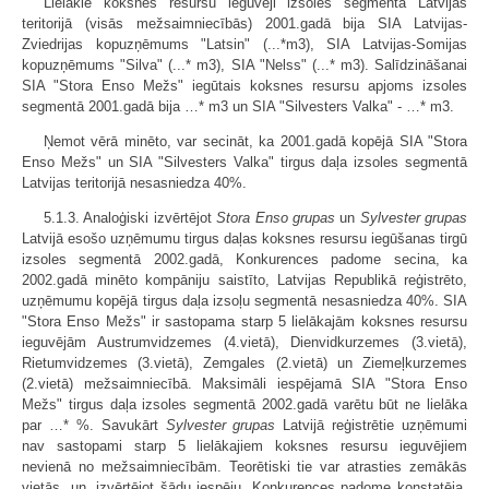
Lielākie koksnes resursu ieguvēji izsoles segmentā Latvijas
teritorijā (visās mežsaimniecībās) 2001.gadā bija SIA Latvijas-
Zviedrijas kopuzņēmums "Latsin" (...*m3), SIA Latvijas-Somijas
kopuzņēmums "Silva" (...* m3), SIA "Nelss" (...* m3). Salīdzināšanai
SIA "Stora Enso Mežs" iegūtais koksnes resursu apjoms izsoles
segmentā 2001.gadā bija …* m3 un SIA "Silvesters Valka" - …* m3.
Ņemot vērā minēto, var secināt, ka 2001.gadā kopējā SIA "Stora
Enso Mežs" un SIA "Silvesters Valka" tirgus daļa izsoles segmentā
Latvijas teritorijā nesasniedza 40%.
5.1.3. Analoģiski izvērtējot
Stora Enso grupas
un
Sylvester grupas
Latvijā esošo uzņēmumu tirgus daļas koksnes resursu iegūšanas tirgū
izsoles segmentā 2002.gadā, Konkurences padome secina, ka
2002.gadā minēto kompāniju saistīto, Latvijas Republikā reģistrēto,
uzņēmumu kopējā tirgus daļa izsoļu segmentā nesasniedza 40%. SIA
"Stora Enso Mežs" ir sastopama starp 5 lielākajām koksnes resursu
ieguvējām Austrumvidzemes (4.vietā), Dienvidkurzemes (3.vietā),
Rietumvidzemes (3.vietā), Zemgales (2.vietā) un Ziemeļkurzemes
(2.vietā) mežsaimniecībā. Maksimāli iespējamā SIA "Stora Enso
Mežs" tirgus daļa izsoles segmentā 2002.gadā varētu būt ne lielāka
par …* %. Savukārt
Sylvester grupas
Latvijā reģistrētie uzņēmumi
nav sastopami starp 5 lielākajiem koksnes resursu ieguvējiem
nevienā no mežsaimniecībām. Teorētiski tie var atrasties zemākās
vietās, un, izvērtējot šādu iespēju, Konkurences padome konstatēja,