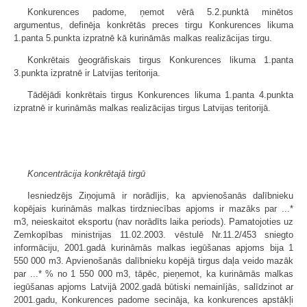
Konkurences padome, ņemot vērā 5.2.punktā minētos
argumentus, definēja konkrētās preces tirgu Konkurences likuma
1.panta 5.punkta izpratnē kā kurināmās malkas realizācijas tirgu.
Konkrētais ģeogrāfiskais tirgus Konkurences likuma 1.panta
3.punkta izpratnē ir Latvijas teritorija.
Tādējādi konkrētais tirgus Konkurences likuma 1.panta 4.punkta
izpratnē ir kurināmās malkas realizācijas tirgus Latvijas teritorijā.
Koncentrācija konkrētajā tirgū
Iesniedzējs Ziņojumā ir norādījis, ka apvienošanās dalībnieku
kopējais kurināmās malkas tirdzniecības apjoms ir mazāks par ...*
m3, neieskaitot eksportu (nav norādīts laika periods). Pamatojoties uz
Zemkopības ministrijas 11.02.2003. vēstulē Nr.11.2/453 sniegto
informāciju, 2001.gadā kurināmās malkas iegūšanas apjoms bija 1
550 000 m3. Apvienošanās dalībnieku kopējā tirgus daļa veido mazāk
par ...* % no 1 550 000 m3, tāpēc, pieņemot, ka kurināmās malkas
iegūšanas apjoms Latvijā 2002.gadā būtiski nemainījās, salīdzinot ar
2001.gadu, Konkurences padome secināja, ka konkurences apstākļi