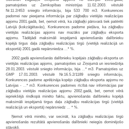
pamatojoties uz Zemkopības ministrijas 11.02.2003. vēstulē
Nr.11.2/453 sniegto informāciju, bija 533 700 m3. Konkurences
padomei nav pieejama informācija par zāģbaļķu vietējās realizācijas
apjomu 2001.gadā, bet, ņemot vērā, ka zāģbaļķi pārsvarā tiek patērēti
Latvijā (kokzāģētavās), Konkurences padome pieļāva, ka zāģbaļķu
vietējās realizācijas apjoms nav mazāks par zāģbaļķu eksporta
apjomu. Tādējādi maksimāli iespējamā apvienošanās dalībnieku
kopējā tirgus daļa zāģbaļķu realizācijas tirgū (vietējā realizācijā un
eksportā) 2001.gadā nepārsniedza ...* %.
2002.gadā apvienošanās dalībnieku kopējais zāģbaļķu eksporta un
vietējās realizācijas apjoms, pamatojoties uz Ziņojumā un iesniedzēja
28.01.2003. vēstulē sniegto informāciju, bija ...* m3. Pamatojoties uz
GMP 17.01.2003. vēstulē Nr.16.5.2/1189 sniegto informāciju,
Konkurences padome aprēķināja kopējo zāģbaļķu eksporta apjomu no
Latvijas - ...* m3. Konkurences padomes rīcībā nav informācijas par
zāģbaļķu vietējās realizācijas apjomu 2002.gadā, bet, ņemot vērā
iepriekšējā rindkopā minēto faktu, apvienošanās dalībnieku kopējā
maksimāli iespējamā tirgus daļa zāģbaļķu realizācijas tirgū (vietējā
realizācijā un eksportā) nepārsniedz ... * %.
Ņemot vērā minēto, var secināt, ka zāģbaļķu realizācijas tirgū
apvienošanās rezultātā apvienošanās dalībnieki neiegūs dominējošo
stāvokli.