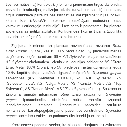
tieši vai netieši: a) kontrolēt (..) lēmumu pieņemšanu tirgus dalībnieka
pārvaldes institūcijās, realizējot līdzdalību vai bez tās, b) iecelt tādu
tirgus dalībnieka pārraudzības institūcijas vai izpildinstitūcijas locekļu
skaitu, kas izšķirošās ietekmes realizētājam nodrošina balsu
vairākumu attiecīgajā institūcijā". Līdz ar to ir paredzams, ka plānotā
apvienošanās notiks atbilstoši Konkurences likuma 1.panta 2.punktā
ietvertajiem izšķirošās ietekmes skaidrojumiem.
Ziņojumā ir minēts, ka plānotās apvienošanās rezultātā
Stora
Enso Timber Oy Ltd
., kas ir 100%
Stora Enso Oyj
piederošs meitas
uzņēmums, iegūs apmēram 66%
AS Sylvester
akcijas no vairākiem
AS Sylvester
akcionāriem. Vienlaikus Igaunijas sabiedrība AS "Stora
Enso Mets",100%
Stora Enso Oyj
piederošs meitas uzņēmums iegūs
100% kapitāla daļas vairākās Igaunijā reģistrētās
Sylvester grupas
sabiedrībās (AS "Sylvester Kuusalu", AS "V'ru Sylvester", AS
"Sylvester Elva", AS "Valga Mets", AS "Kurista Mets", AS "Top
Sylvester", AS "Krinari Mets", AS "P'lva Sylvester" u.c.). Saskaņā ar
Ziņojumā sniegto informāciju
Stora Enso grupas
un
Sylvester
grupas
īpašumtiesību struktūra netiks mainīta, izņemot
iepriekšminētās izmaiņas. Uzņēmumu pārvaldes struktūra
nemainīsies. Lai atspoguļotu jauno īpašumtiesību struktūru,
Sylvester
grupas
sabiedrību valdēs un padomēs tiks iecelti jauni locekļi.
Konkurences padome secina, ka plānotais darījums ir uzskatāms