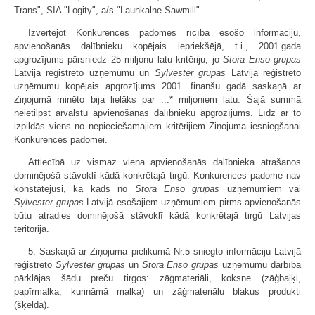
Trans", SIA "Logity", a/s "Launkalne Sawmill".
Izvērtējot Konkurences padomes rīcībā esošo informāciju,
apvienošanās dalībnieku kopējais iepriekšējā, t.i., 2001.gada
apgrozījums pārsniedz 25 miljonu latu kritēriju, jo
Stora Enso grupas
Latvijā reģistrēto uzņēmumu un
Sylvester grupas
Latvijā reģistrēto
uzņēmumu kopējais apgrozījums 2001. finanšu gadā saskaņā ar
Ziņojumā minēto bija lielāks par ...* miljoniem latu. Šajā summā
neietilpst ārvalstu apvienošanās dalībnieku apgrozījums. Līdz ar to
izpildās viens no nepieciešamajiem kritērijiem Ziņojuma iesniegšanai
Konkurences padomei.
Attiecībā uz vismaz viena apvienošanās dalībnieka atrašanos
dominējošā stāvoklī kādā konkrētajā tirgū. Konkurences padome nav
konstatējusi, ka kāds no
Stora Enso grupas
uzņēmumiem vai
Sylvester grupas
Latvijā esošajiem uzņēmumiem pirms apvienošanās
būtu atradies dominējošā stāvoklī kādā konkrētajā tirgū Latvijas
teritorijā.
5. Saskaņā ar Ziņojuma pielikumā Nr.5 sniegto informāciju Latvijā
reģistrēto
Sylvester grupas
un
Stora Enso grupas
uzņēmumu darbība
pārklājas šādu preču tirgos: zāģmateriāli, koksne (zāģbaļķi,
papīrmalka, kurināmā malka) un zāģmateriālu blakus produkti
(šķelda).