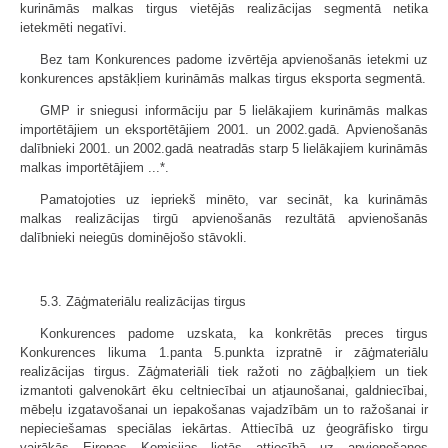
kurināmās malkas tirgus vietējās realizācijas segmentā netika
ietekmēti negatīvi.
Bez tam Konkurences padome izvērtēja apvienošanās ietekmi uz
konkurences apstākļiem kurināmās malkas tirgus eksporta segmentā.
GMP ir sniegusi informāciju par 5 lielākajiem kurināmās malkas
importētājiem un eksportētājiem 2001. un 2002.gadā. Apvienošanās
dalībnieki 2001. un 2002.gadā neatradās starp 5 lielākajiem kurināmās
malkas importētājiem ...*.
Pamatojoties uz iepriekš minēto, var secināt, ka kurināmās
malkas realizācijas tirgū apvienošanās rezultātā apvienošanās
dalībnieki neiegūs dominējošo stāvokli.
5.3. Zāģmateriālu realizācijas tirgus
Konkurences padome uzskata, ka konkrētās preces tirgus
Konkurences likuma 1.panta 5.punkta izpratnē ir zāģmateriālu
realizācijas tirgus. Zāģmateriāli tiek ražoti no zāģbaļķiem un tiek
izmantoti galvenokārt ēku celtniecībai un atjaunošanai, galdniecībai,
mēbeļu izgatavošanai un iepakošanas vajadzībām un to ražošanai ir
nepieciešamas speciālas iekārtas. Attiecībā uz ģeogrāfisko tirgu
vairākās Eiropas Komisijas lietās attiecībā uz apvienošanos