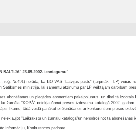
REN BALTIJA" 23.09.2002. iesniegumu"
reģ. Nr.491) norāda, ka BO VAS "Latvijas pasts" (turpmāk - LP) veicis ne
 Satiksmes ministrijā, lai saņemtu atzinumu par LP veiktajām darbībām pr
eses abonēšanas un piegādes abonentiem pakalpojumus, un tikai tā izdotais k
, ka žurnāla "KOPĀ" neiekļaušanai preses izdevumu katalogā 2002. gadam
ārkāpis likumu, tādā veidā panākot izrēķināšanos ar konkurentiem preses izdev
" neiekļaujot "Laikrakstu un žurnālu katalogā"un nenodrošinot tā abonēšanas
ūto informāciju, Konkurences padome