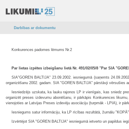
Darbības ar dokumentu
Konkurences padomes lēmums Nr.2
Par lietas izpētes izbeigšanu lietā Nr. 491/02/05/8 "Par SIA "GO
SIA"GOREN BALTIJA" 23.09.2002. iesniegumā (saņemts 24.09.2002., 
organizēšanu 2002. gadam. SIA "GOREN BALTIJA" pārstāvji vērsušies arī
Iesniedzējs uzskata, ka lauku rajonos LP ir vienīgais, kas sniedz pr
organizēt preses izdevumu abonēšanu, ir pārkāpis Konkurences likumu
vienojoties ar Latvijas Preses izdevēju asociāciju (turpmāk - LPIA), ir p
Iesniegums satur informāciju, ka LP rīcības rezultātā, žurnālu "KOPĀ
Izvērtējot SIA "GOREN BALTIJA" iesniegumā ietverto un papildus ieg