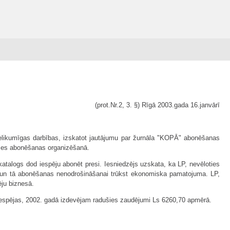
(prot.Nr.2, 3. §) Rīgā 2003.gada 16.janvārī
likumīgas darbības, izskatot jautājumu par žurnāla "KOPĀ" abonēšanas
eses abonēšanas organizēšanā.
atalogs dod iespēju abonēt presi. Iesniedzējs uzskata, ka LP, nevēloties
 un tā abonēšanas nenodrošināšanai trūkst ekonomiska pamatojuma. LP,
ēju biznesā.
 iespējas, 2002. gadā izdevējam radušies zaudējumi Ls 6260,70 apmērā.