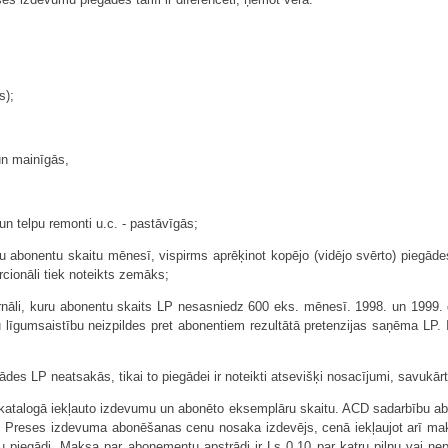
s);
un mainīgās,
un telpu remonti u.c. - pastāvīgās;
 abonentu skaitu mēnesī, vispirms aprēķinot kopējo (vidējo svērto) piegādes 
rcionāli tiek noteikts zemāks;
rnāli, kuru abonentu skaits LP nesasniedz 600 eks. mēnesī. 1998. un 1999. ga
līgumsaistību neizpildes pret abonentiem rezultātā pretenzijas saņēma LP. I
des LP neatsakās, tikai to piegādei ir noteikti atsevišķi nosacījumi, savukā
alogā iekļauto izdevumu un abonēto eksemplāru skaitu. ACD sadarbību abon
u. Preses izdevuma abonēšanas cenu nosaka izdevējs, cenā iekļaujot arī ma
piegādi. Maksa par abonementu apstrādi ir Ls 0,10 par katru pilnu vai ne