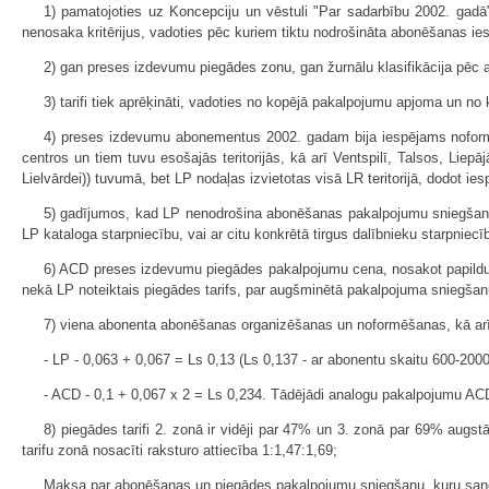
1) pamatojoties uz Koncepciju un vēstuli "Par sadarbību 2002. ga
nenosaka kritērijus, vadoties pēc kuriem tiktu nodrošināta abonēšanas ie
2) gan preses izdevumu piegādes zonu, gan žurnālu klasifikācija pēc 
3) tarifi tiek aprēķināti, vadoties no kopējā pakalpojumu apjoma un 
4) preses izdevumu abonementus 2002. gadam bija iespējams noformē
centros un tiem tuvu esošajās teritorijās, kā arī Ventspilī, Talsos, Lie
Lielvārdei)) tuvumā, bet LP nodaļas izvietotas visā LR teritorijā, dodot
5) gadījumos, kad LP nenodrošina abonēšanas pakalpojumu sniegšanu, 
LP kataloga starpniecību, vai ar citu konkrētā tirgus dalībnieku starpni
6) ACD preses izdevumu piegādes pakalpojumu cena, nosakot papildu m
nekā LP noteiktais piegādes tarifs, par augšminētā pakalpojuma sniegš
7) viena abonenta abonēšanas organizēšanas un noformēšanas, kā arī p
- LP - 0,063 + 0,067 = Ls 0,13 (Ls 0,137 - ar abonentu skaitu 600-2000
- ACD - 0,1 + 0,067 x 2 = Ls 0,234. Tādējādi analogu pakalpojumu ACD
8) piegādes tarifi 2. zonā ir vidēji par 47% un 3. zonā par 69% augs
tarifu zonā nosacīti raksturo attiecība 1:1,47:1,69;
Maksa par abonēšanas un piegādes pakalpojumu sniegšanu, kuru saņem 