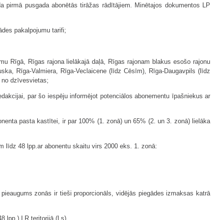
a pirmā pusgada abonētās tirāžas rādītājiem. Minētajos dokumentos LP
des pakalpojumu tarifi;
 Rīgā, Rīgas rajona lielākajā daļā, Rīgas rajonam blakus esošo rajonu
auska, Rīga-Valmiera, Rīga-Veclaicene (līdz Cēsīm), Rīga-Daugavpils (līdz
 no dzīvesvietas;
akcijai, par šo iespēju informējot potenciālos abonementu īpašniekus ar
ta pasta kastītei, ir par 100% (1. zonā) un 65% (2. un 3. zonā) lielāka
līdz 48 lpp.ar abonentu skaitu virs 2000 eks. 1. zonā:
 pieaugums zonās ir tieši proporcionāls, vidējās piegādes izmaksas katrā
pp.) LR teritorijā (Ls)