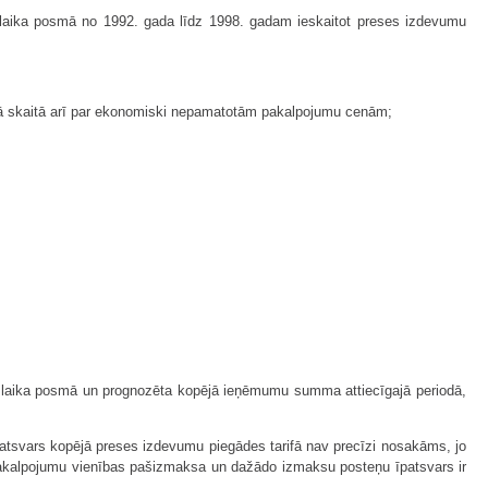
 ka laika posmā no 1992. gada līdz 1998. gadam ieskaitot preses izdevumu
 tajā skaitā arī par ekonomiski nepamatotām pakalpojumu cenām;
tā laika posmā un prognozēta kopējā ieņēmumu summa attiecīgajā periodā,
īpatsvars kopējā preses izdevumu piegādes tarifā nav precīzi nosakāms, jo
pakalpojumu vienības pašizmaksa un dažādo izmaksu posteņu īpatsvars ir