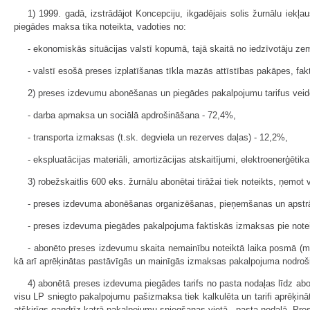
1) 1999. gadā, izstrādājot Koncepciju, ikgadējais solis žurnālu iekļ
piegādes maksa tika noteikta, vadoties no:
- ekonomiskās situācijas valstī kopumā, tajā skaitā no iedzīvotāju ze
- valstī esošā preses izplatīšanas tīkla mazās attīstības pakāpes, fa
2) preses izdevumu abonēšanas un piegādes pakalpojumu tarifus veid
- darba apmaksa un sociālā apdrošināšana - 72,4%,
- transporta izmaksas (t.sk. degviela un rezerves daļas) - 12,2%,
- ekspluatācijas materiāli, amortizācijas atskaitījumi, elektroenerģētik
3) robežskaitlis 600 eks. žurnālu abonētai tirāžai tiek noteikts, ņemot 
- preses izdevuma abonēšanas organizēšanas, pieņemšanas un apstr
- preses izdevuma piegādes pakalpojuma faktiskās izmaksas pie note
- abonēto preses izdevumu skaita nemainību noteiktā laika posmā (mē
kā arī aprēķinātas pastāvīgās un mainīgās izmaksas pakalpojuma nodroš
4) abonētā preses izdevuma piegādes tarifs no pasta nodaļas līdz abo
visu LP sniegto pakalpojumu pašizmaksa tiek kalkulēta un tarifi aprēķ
atšķirīgs gandrīz katrā pakalpojumu sniegšanas vietā - pasta nodaļā. Pres