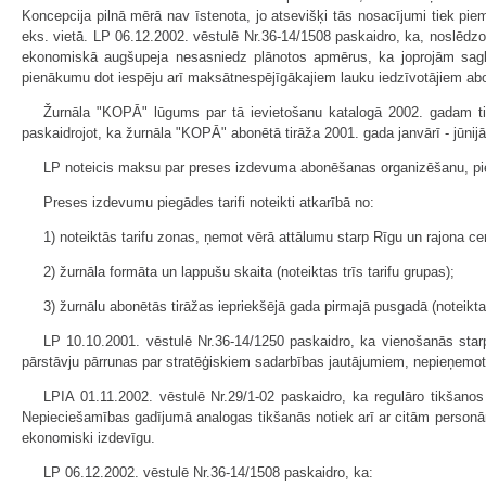
Koncepcija pilnā mērā nav īstenota, jo atsevišķi tās nosacījumi tiek pie
eks. vietā. LP 06.12.2002. vēstulē Nr.36-14/1508 paskaidro, ka, noslē
ekonomiskā augšupeja nesasniedz plānotos apmērus, ka joprojām sagla
pienākumu dot iespēju arī maksātnespējīgākajiem lauku iedzīvotājiem a
Žurnāla "KOPĀ" lūgums par tā ievietošanu katalogā 2002. gadam tika 
paskaidrojot, ka žurnāla "KOPĀ" abonētā tirāža 2001. gada janvārī - jūnijā v
LP noteicis maksu par preses izdevuma abonēšanas organizēšanu, pi
Preses izdevumu piegādes tarifi noteikti atkarībā no:
1) noteiktās tarifu zonas, ņemot vērā attālumu starp Rīgu un rajona cent
2) žurnāla formāta un lappušu skaita (noteiktas trīs tarifu grupas);
3) žurnālu abonētās tirāžas iepriekšējā gada pirmajā pusgadā (noteiktas
LP 10.10.2001. vēstulē Nr.36-14/1250 paskaidro, ka vienošanās s
pārstāvju pārrunas par stratēģiskiem sadarbības jautājumiem, nepieņemot o
LPIA 01.11.2002. vēstulē Nr.29/1-02 paskaidro, ka regulāro tikšanos 
Nepieciešamības gadījumā analogas tikšanās notiek arī ar citām personām 
ekonomiski izdevīgu.
LP 06.12.2002. vēstulē Nr.36-14/1508 paskaidro, ka: