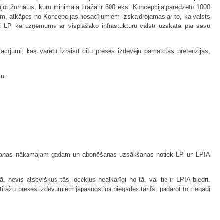
ujot žurnālus, kuru minimālā tirāža ir 600 eks. Koncepcijā paredzēto 1000
m, atkāpes no Koncepcijas nosacījumiem izskaidrojamas ar to, ka valsts
i LP kā uzņēmums ar visplašāko infrastuktūru valstī uzskata par savu
cījumi, kas varētu izraisīt citu preses izdevēju pamatotas pretenzijas,
tu.
lēgšanas nākamajam gadam un abonēšanas uzsākšanas notiek LP un LPIA
 nevis atsevišķus tās locekļus neatkarīgi no tā, vai tie ir LPIA biedri.
tirāžu preses izdevumiem jāpaaugstina piegādes tarifs, padarot to piegādi