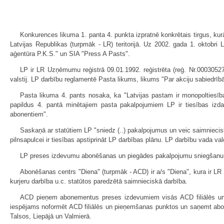
Konkurences likuma 1. panta 4. punkta izpratnē konkrētais tirgus, 
Latvijas Republikas (turpmāk - LR) teritorijā. Uz 2002. gada 1. oktobr
aģentūra P.K.S." un SIA "Press A Pasts".
LP ir LR Uzņēmumu reģistrā 09.01.1992. reģistrēta (reģ. Nr.000305279
valstij. LP darbību reglamentē Pasta likums, likums "Par akciju sabiedrībā
Pasta likuma 4. pants nosaka, ka "Latvijas pastam ir monopoltiesības
papildus 4. pantā minētajiem pasta pakalpojumiem LP ir tiesības izd
abonentiem".
Saskaņā ar statūtiem LP "sniedz (..) pakalpojumus un veic saimniecisko
pilnsapulcei ir tiesības apstiprināt LP darbības plānu. LP darbību vada v
LP preses izdevumu abonēšanas un piegādes pakalpojumu sniegšanu nodro
Abonēšanas centrs "Diena" (turpmāk - ACD) ir a/s "Diena", kura ir LR 
kurjeru darbība u.c. statūtos paredzētā saimnieciskā darbība.
ACD pieņem abonementus preses izdevumiem visās ACD filiālēs un 
iespējams noformēt ACD filiālēs un pieņemšanas punktos un saņemt abonēt
Talsos, Liepājā un Valmierā.