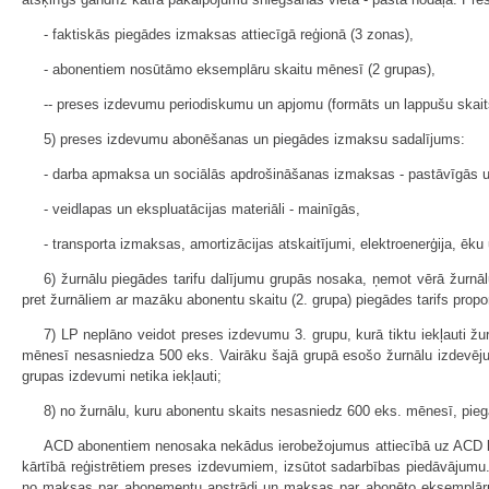
- faktiskās piegādes izmaksas attiecīgā reģionā (3 zonas),
- abonentiem nosūtāmo eksemplāru skaitu mēnesī (2 grupas),
-- preses izdevumu periodiskumu un apjomu (formāts un lappušu skait
5) preses izdevumu abonēšanas un piegādes izmaksu sadalījums:
- darba apmaksa un sociālās apdrošināšanas izmaksas - pastāvīgās 
- veidlapas un ekspluatācijas materiāli - mainīgās,
- transporta izmaksas, amortizācijas atskaitījumi, elektroenerģija, ēku 
6) žurnālu piegādes tarifu dalījumu grupās nosaka, ņemot vērā žurnālu
pret žurnāliem ar mazāku abonentu skaitu (2. grupa) piegādes tarifs propo
7) LP neplāno veidot preses izdevumu 3. grupu, kurā tiktu iekļauti žu
mēnesī nesasniedza 500 eks. Vairāku šajā grupā esošo žurnālu izdevēju 
grupas izdevumi netika iekļauti;
8) no žurnālu, kuru abonentu skaits nesasniedz 600 eks. mēnesī, piegā
ACD abonentiem nenosaka nekādus ierobežojumus attiecībā uz ACD kat
kārtībā reģistrētiem preses izdevumiem, izsūtot sadarbības piedāvājum
no maksas par abonementu apstrādi un maksas par abonēto eksemplāru 