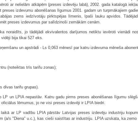
mēroti ar nelielām atkāpēm (preses izdevēju labā), 2002. gada katalogā iekļa
dzot preses izdevumu abonēšanas līgumus 2001. gadam un turpmākajiem gadie
bājas zems iedzīvotāju pirktspējas līmenis, īpaši lauku apvidos. Tādējād
bonēt preses izdevumus par salīdzinoši zemākām cenām.
noraidīts, jo tādējādi ekvivalentos darījumos netiktu ievēroti vienādi nosa
idēji bija tikai 527 eks.
eņemšanu un apstrādi - Ls 0,063 mēnesī par katru izdevuma mēneša abonen
ru (noteiktas trīs tarifu zonas);
 divas tarifu grupas).
tarp LP un LPIA nepastāv. Katru gadu pirms preses abonēšanas līgumu s
ficiālus lēmumus, jo ne visi preses izdevēji ir LPIA biedri.
laikā ar LP vadību LPIA pārstāv Latvijas preses izdevēju industriju kopumā,
(a/s "Diena" u.c.), kas cieši saistītas ar industriju. LPIA uzskata, ka zemo 