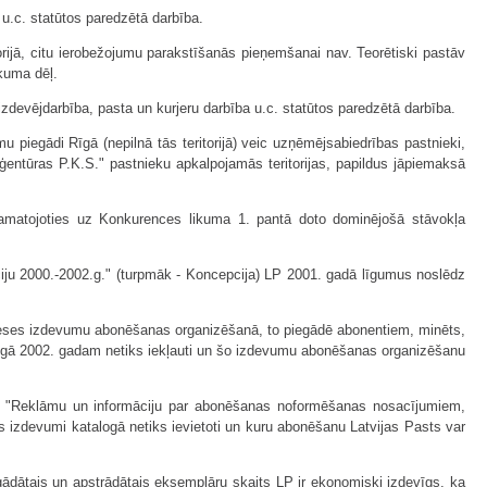
u.c. statūtos paredzētā darbība.
ijā, citu ierobežojumu parakstīšanās pieņemšanai nav. Teorētiski pastāv
kuma dēļ.
zdevējdarbība, pasta un kurjeru darbība u.c. statūtos paredzētā darbība.
iegādi Rīgā (nepilnā tās teritorijā) veic uzņēmējsabiedrības pastnieki,
ģentūras P.K.S." pastnieku apkalpojamās teritorijas, papildus jāpiemaksā
amatojoties uz Konkurences likuma 1. pantā doto dominējošā stāvokļa
u 2000.-2002.g." (turpmāk - Koncepcija) LP 2001. gadā līgumus noslēdz
preses izdevumu abonēšanas organizēšanā, to piegādē abonentiem, minēts,
atalogā 2002. gadam netiks iekļauti un šo izdevumu abonēšanas organizēšanu
u: "Reklāmu un informāciju par abonēšanas noformēšanas nosacījumiem,
 izdevumi katalogā netiks ievietoti un kuru abonēšanu Latvijas Pasts var
gādātais un apstrādātais eksemplāru skaits LP ir ekonomiski izdevīgs, ka