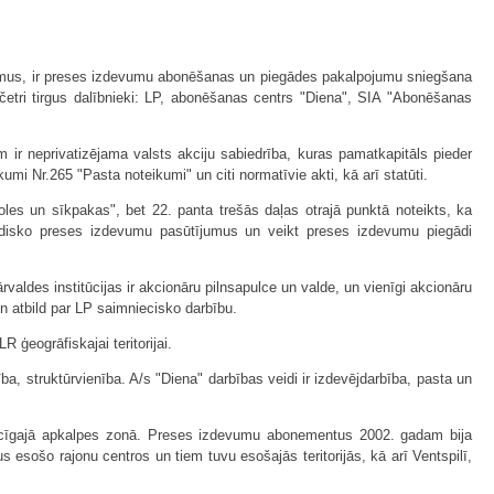
jumus, ir preses izdevumu abonēšanas un piegādes pakalpojumu sniegšana
četri tirgus dalībnieki: LP, abonēšanas centrs "Diena", SIA "Abonēšanas
 ir neprivatizējama valsts akciju sabiedrība, kuras pamatkapitāls pieder
mi Nr.265 "Pasta noteikumi" un citi normatīvie akti, kā arī statūti.
oles un sīkpakas", bet 22. panta trešās daļas otrajā punktā noteikts, ka
iodisko preses izdevumu pasūtījumus un veikt preses izdevumu piegādi
valdes institūcijas ir akcionāru pilnsapulce un valde, un vienīgi akcionāru
un atbild par LP saimniecisko darbību.
ģeogrāfiskajai teritorijai.
a, struktūrvienība. A/s "Diena" darbības veidi ir izdevējdarbība, pasta un
ecīgajā apkalpes zonā. Preses izdevumu abonementus 2002. gadam bija
sošo rajonu centros un tiem tuvu esošajās teritorijās, kā arī Ventspilī,