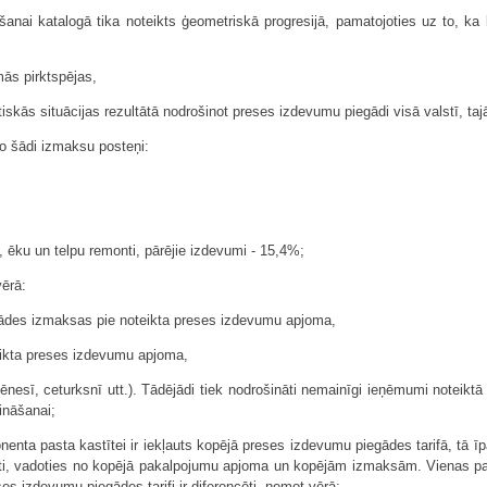
aušanai katalogā tika noteikts ģeometriskā progresijā, pamatojoties uz to,
mās pirktspējas,
ktiskās situācijas rezultātā nodrošinot preses izdevumu piegādi visā valstī,
o šādi izmaksu posteņi:
a, ēku un telpu remonti, pārējie izdevumi - 15,4%;
vērā:
ādes izmaksas pie noteikta preses izdevumu apjoma,
ikta preses izdevumu apjoma,
nesī, ceturksnī utt.). Tādējādi tiek nodrošināti nemainīgi ieņēmumi noteik
ināšanai;
nenta pasta kastītei ir iekļauts kopējā preses izdevumu piegādes tarifā, tā 
ināti, vadoties no kopējā pakalpojumu apjoma un kopējām izmaksām. Vienas 
es izdevumu piegādes tarifi ir diferencēti, ņemot vērā: