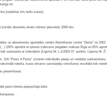
karīga no:
ru (noteiktas trīs tarifu zonas);
, ja žurnālu abonentu skaits mēnesī pārsniedz 2000 eks.
gādes un abonementu apstrādes cenām Abonēšanas centrā "Diena" no 2002. g
tē (...) 100% apmērā no preses izdevuma piegādes maksas Rīgā un 65% apmērā 
iek saskaņota ar izdevējiem (Līguma Nr. L-1/2003 47. punkts; Līguma Nr. Ž-
, SIA "Press A Pasts" izmanto individuālu pieeju un viedokļu saskaņošanu. Žu
n maksimālā robeža, kuras ietvaros savstarpēju vienošanos rezultātā tiek note
ās pieņemšanai:
āt pastu klienta pieprasītajā laikā.
s kampaņas.