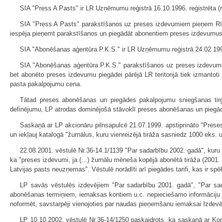
SIA "Press A Pasts" ir LR Uzņēmumu reģistrā 16.10.1996. reģistrēta (r
SIA "Press A Pasts" parakstīšanos uz preses izdevumiem pieņem Rīgā,
iespēja pieņemt parakstīšanos un piegādāt abonentiem preses izdevumus ar
SIA "Abonēšanas aģentūra P.K.S." ir LR Uzņēmumu reģistrā 24.02.1999. 
SIA "Abonēšanas aģentūra P.K.S." parakstīšanos uz preses izdevumiem
bet abonēto preses izdevumu piegādei pārējā LR teritorijā tiek izmantot
pasta pakalpojumu cena.
Tātad preses abonēšanas un piegādes pakalpojumu sniegšanas tirg
definējumu, LP atrodas dominējošā stāvoklī preses abonēšanas un piegāde
Saskaņā ar LP akcionāru pilnsapulcē 21.07.1999. apstiprināto "Pre
un iekļauj katalogā "žurnālus, kuru vienreizējā tirāža sasniedz 1000 eks. u
22.08.2001. vēstulē Nr.36-14.1/1139 "Par sadarbību 2002. gadā", kur
ka "preses izdevumi, ja (...) žurnālu mēneša kopējā abonētā tirāža (2001.
Latvijas pasts neuzņemas". Vēstulē norādīti arī piegādes tarifi, kas ir s
LP savās vēstulēs izdevējiem "Par sadarbību 2001. gadā", "Par sa
abonēšanas termiņiem, iemaksas kontiem u.c. nepieciešamo informāciju la
noformēt, savstarpēji vienojoties par naudas pieņemšanu iemaksai Izdev
LP 10.10.2002. vēstulē Nr.36-14/1250 paskaidrots, ka saskaņā ar Konc