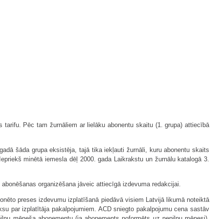
tarifu. Pēc tam žurnāliem ar lielāku abonentu skaitu (1. grupa) attiecībā
dā šāda grupa eksistēja, tajā tika iekļauti žurnāli, kuru abonentu skaits
epriekš minētā iemesla dēļ 2000. gada Laikrakstu un žurnālu katalogā 3.
rt abonēšanas organizēšana jāveic attiecīgā izdevuma redakcijai.
ēto preses izdevumu izplatīšanā piedāvā visiem Latvijā likumā noteiktā
ksu par izplatītāja pakalpojumiem. ACD sniegto pakalpojumu cena sastāv
pilnu mēneša abonementu (ja abonements noformēts uz nepilnu mēnesi).