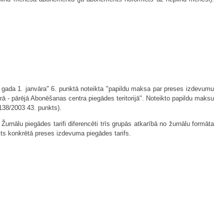
ada 1. janvāra" 6. punktā noteikta "papildu maksa par preses izdevumu
- pārējā Abonēšanas centra piegādes teritorijā". Noteikto papildu maksu
138/2003 43. punkts).
rnālu piegādes tarifi diferencēti trīs grupās atkarībā no žurnālu formāta
ikts konkrētā preses izdevuma piegādes tarifs.