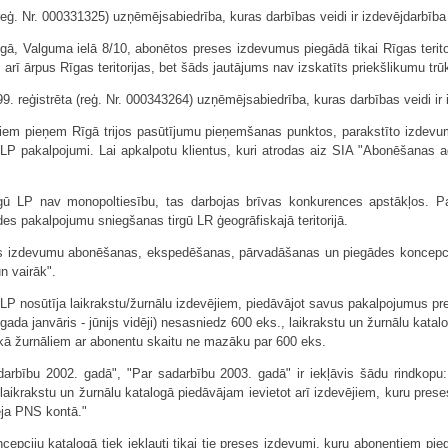
eģ. Nr. 000331325) uzņēmējsabiedrība, kuras darbības veidi ir izdevējdarbība 
 Valguma ielā 8/10, abonētos preses izdevumus piegādā tikai Rīgas teritor
ī ārpus Rīgas teritorijas, bet šāds jautājums nav izskatīts priekšlikumu trū
reģistrēta (reģ. Nr. 000343264) uzņēmējsabiedrība, kuras darbības veidi ir i
 pieņem Rīgā trijos pasūtījumu pieņemšanas punktos, parakstīto izdevumu p
i LP pakalpojumi. Lai apkalpotu klientus, kuri atrodas aiz SIA "Abonēšanas a
ū LP nav monopoltiesību, tas darbojas brīvas konkurences apstākļos. P
s pakalpojumu sniegšanas tirgū LR ģeogrāfiskajā teritorijā.
ses izdevumu abonēšanas, ekspedēšanas, pārvadāšanas un piegādes koncepcij
n vairāk".
u LP nosūtīja laikrakstu/žurnālu izdevējiem, piedāvājot savus pakalpojumus 
 gada janvāris - jūnijs vidēji) nesasniedz 600 eks., laikrakstu un žurnālu k
pēkā žurnāliem ar abonentu skaitu ne mazāku par 600 eks.
darbību 2002. gadā", "Par sadarbību 2003. gadā" ir iekļāvis šādu rindkop
ikrakstu un žurnālu katalogā piedāvājam ievietot arī izdevējiem, kuru preses
ēja PNS kontā."
epciju katalogā tiek iekļauti tikai tie preses izdevumi, kuru abonentiem pie