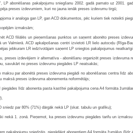
dā", LP abonēšanas pakalpojumu sniegšanu 2002. gadā pamato uz 2001. gad
spēja preses izdevumiem, kuri no jauna ienāk preses izdevumu tirgū;
apjoma ir analoga gan LP, gan ACD dokumentos, pēc kuriem tiek noteikti piegā
no kopējām izmaksām;
t ACD filiālēs un pieņemšanas punktos un saņemt abonēto preses izdevumu
pājā un Valmierā. ACD apkalpošanas centri izvietoti LR lielo autoceļu (Rīga-B
 iespējas jebkuram LR iedzīvotājam saņemt LP sniegtos pakalpojumus neatkarīgi
preses izdevējiem ir alternatīva - abonēšanu organizēt preses izdevuma red
ecību, savukārt no preses izdevumu piegādes LP neatsakās;
aksu par abonētā preses izdevuma piegādi no abonēšanas centra līdz abonen
anu maksā preses izdevuma abonementa noformētājs;
iegādes līdz abonenta pasta kastītei pakalpojuma cena A4 formāta žurnālam 
),
 sniedz par 80% (71%) dārgāk nekā LP (skat. tabulu un grafiku);
tāki nekā 1. zonā. Pieņemot, ka preses izdevumu piegādes tarifu un izmaksu
pakalpojumu sniedzējs, piegādājot abonentiem A4 formāta žurnālus (līdz 48 l