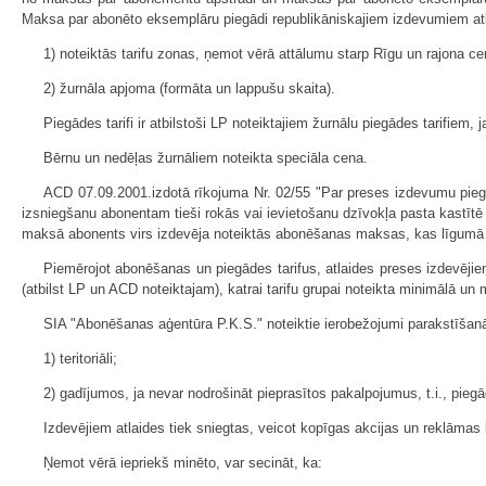
Maksa par abonēto eksemplāru piegādi republikāniskajiem izdevumiem at
1) noteiktās tarifu zonas, ņemot vērā attālumu starp Rīgu un rajona cent
2) žurnāla apjoma (formāta un lappušu skaita).
Piegādes tarifi ir atbilstoši LP noteiktajiem žurnālu piegādes tarifiem
Bērnu un nedēļas žurnāliem noteikta speciāla cena.
ACD 07.09.2001.izdotā rīkojuma Nr. 02/55 "Par preses izdevumu pie
izsniegšanu abonentam tieši rokās vai ievietošanu dzīvokļa pasta kastī
maksā abonents virs izdevēja noteiktās abonēšanas maksas, kas līgumā t
Piemērojot abonēšanas un piegādes tarifus, atlaides preses izdevējiem
(atbilst LP un ACD noteiktajam), katrai tarifu grupai noteikta minimālā u
SIA "Abonēšanas aģentūra P.K.S." noteiktie ierobežojumi parakstīšan
1) teritoriāli;
2) gadījumos, ja nevar nodrošināt pieprasītos pakalpojumus, t.i., piegād
Izdevējiem atlaides tiek sniegtas, veicot kopīgas akcijas un reklāma
Ņemot vērā iepriekš minēto, var secināt, ka: