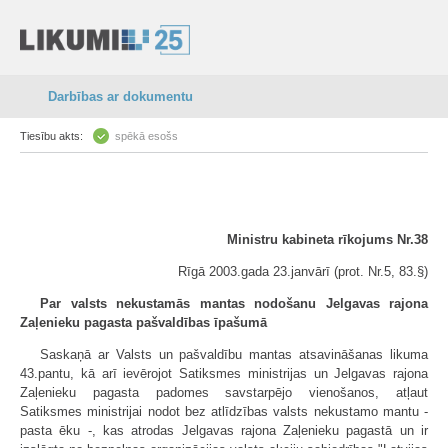
Darbības ar dokumentu
Tiesību akts:
spēkā esošs
Ministru kabineta rīkojums Nr.38
Rīgā 2003.gada 23.janvārī (prot. Nr.5, 83.§)
Par valsts nekustamās mantas nodošanu Jelgavas rajona
Zaļenieku pagasta pašvaldības īpašumā
Saskaņā ar Valsts un pašvaldību mantas atsavināšanas likuma
43.pantu, kā arī ievērojot Satiksmes ministrijas un Jelgavas rajona
Zaļenieku pagasta padomes savstarpējo vienošanos, atļaut
Satiksmes ministrijai nodot bez atlīdzības valsts nekustamo mantu -
pasta ēku -, kas atrodas Jelgavas rajona Zaļenieku pagastā un ir