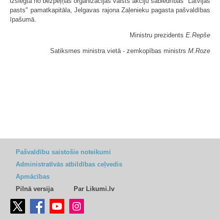
izslēgta no bezpeļņas organizācijas valsts akciju sabiedrības "Latvijas
pasts" pamatkapitāla, Jelgavas rajona Zaļenieku pagasta pašvaldības
īpašumā.
Ministru prezidents
E.Repše
Satiksmes ministra vietā - zemkopības ministrs
M.Roze
Pašvaldību saistošie noteikumi
Administratīvās atbildības ceļvedis
Apmācības
Pilnā versija
Par Likumi.lv