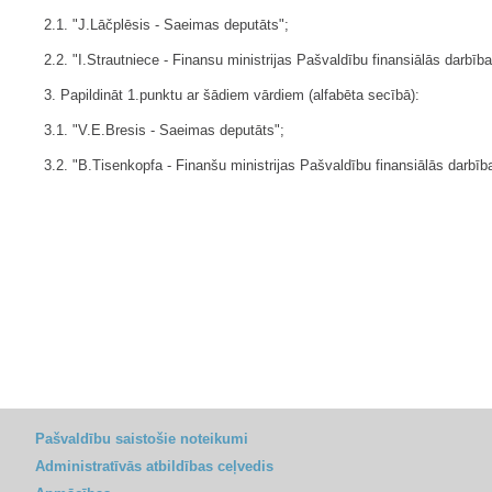
2.1. "J.Lāčplēsis - Saeimas deputāts";
2.2. "I.Strautniece - Finansu ministrijas Pašvaldību finansiālās darbī
3. Papildināt 1.punktu ar šādiem vārdiem (alfabēta secībā):
3.1. "V.E.Bresis - Saeimas deputāts";
3.2. "B.Tisenkopfa - Finanšu ministrijas Pašvaldību finansiālās darbī
Pašvaldību saistošie noteikumi
Administratīvās atbildības ceļvedis