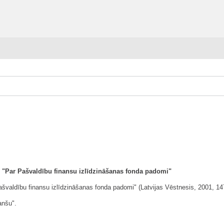
9 "Par Pašvaldību finansu izlīdzināšanas fonda padomi"
ašvaldību finansu izlīdzināšanas fonda padomi" (Latvijas Vēstnesis, 2001, 147
anšu".