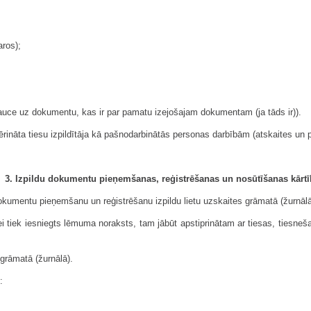
aros);
tsauce uz dokumentu, kas ir par pamatu izejošajam dokumentam (ja tāds ir)).
rināta tiesu izpildītāja kā pašnodarbinātās personas darbībām (atskaites un p
3. Izpildu dokumentu pieņemšanas, reģistrēšanas un nosūtīšanas kārt
u dokumentu pieņemšanu un reģistrēšanu izpildu lietu uzskaites grāmatā (žurnāl
ei tiek iesniegts lēmuma noraksts, tam jābūt apstiprinātam ar tiesas, tiesneš
s grāmatā (žurnālā).
: