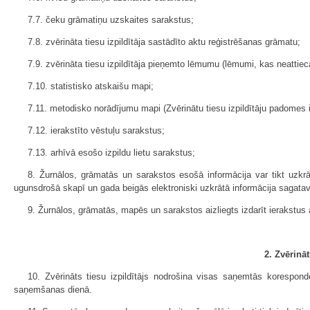
7.7. čeku grāmatiņu uzskaites sarakstus;
7.8. zvērināta tiesu izpildītāja sastādīto aktu reģistrēšanas grāmatu;
7.9. zvērināta tiesu izpildītāja pieņemto lēmumu (lēmumi, kas neattieca
7.10. statistisko atskaišu mapi;
7.11. metodisko norādījumu mapi (Zvērinātu tiesu izpildītāju padomes i
7.12. ierakstīto vēstuļu sarakstus;
7.13. arhīvā esošo izpildu lietu sarakstus;
8. Žurnālos, grāmatās un sarakstos esošā informācija var tikt uzkr
ugunsdrošā skapī un gada beigās elektroniski uzkrātā informācija sagata
9. Žurnālos, grāmatās, mapēs un sarakstos aizliegts izdarīt ierakstus
2. Zvērinā
10. Zvērināts tiesu izpildītājs nodrošina visas saņemtās korespond
saņemšanas dienā.