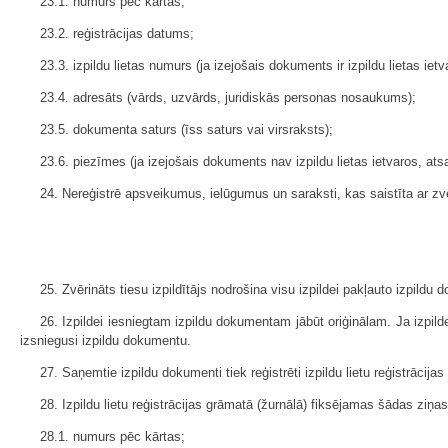
23.1. numurs pēc kārtas;
23.2. reģistrācijas datums;
23.3. izpildu lietas numurs (ja izejošais dokuments ir izpildu lietas ietv
23.4. adresāts (vārds, uzvārds, juridiskās personas nosaukums);
23.5. dokumenta saturs (īss saturs vai virsraksts);
23.6. piezīmes (ja izejošais dokuments nav izpildu lietas ietvaros, a
24. Nereģistrē apsveikumus, ielūgumus un saraksti, kas saistīta ar zvē
25. Zvērināts tiesu izpildītājs nodrošina visu izpildei pakļauto izpild
26. Izpildei iesniegtam izpildu dokumentam jābūt oriģinālam. Ja izpild
izsniegusi izpildu dokumentu.
27. Saņemtie izpildu dokumenti tiek reģistrēti izpildu lietu reģistrācija
28. Izpildu lietu reģistrācijas grāmatā (žurnālā) fiksējamas šādas ziņas
28.1. numurs pēc kārtas;