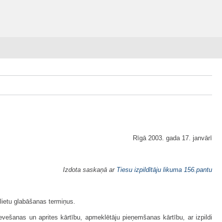
Rīgā 2003. gada 17. janvārī
Izdota saskaņā ar
Tiesu izpildītāju likuma
156.pantu
 lietu glabāšanas termiņus.
evešanas un aprites kārtību, apmeklētāju pieņemšanas kārtību, ar izpildi