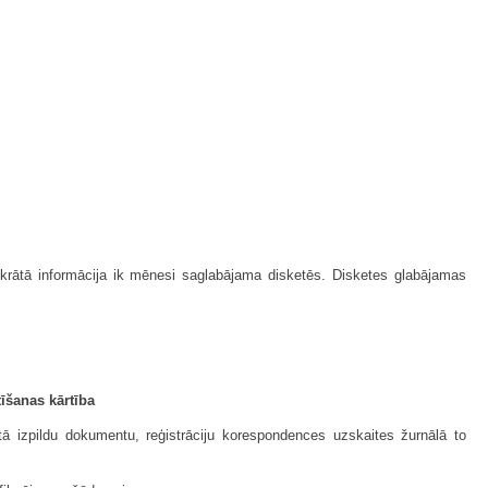
zkrātā informācija ik mēnesi saglabājama disketēs. Disketes glabājamas
īšanas kārtība
tā izpildu dokumentu, reģistrāciju korespondences uzskaites žurnālā to