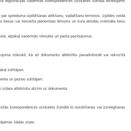
tā reģistrācijas saņemtās korespondences uzskaites žurnālā ievietojams
ar sprieduma izpildīšanas atlikšanu, sadalīšanu termiņos, izpildes veida
as tiesas vai tiesneša pieņemtais lēmums un kura atrodas zvērināta tiesu
 vietā, atpakaļ saņemtās vēstules un pasta paziņojumus.
juma stāvokli, kā arī dokumentu atbilstību pavadvēstulē vai rekvizītā
akaļ sūtītājam.
enta un paziņo sūtītājam.
n izdara atbilstošu atzīmi uz dokumenta.
izejošās korespondences uzskaites žurnālā to nosūtīšanas vai izsniegšanas
ksējamas šādas ziņas: