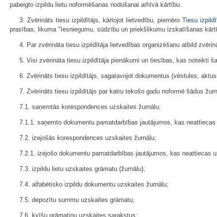
pabeigto izpildu lietu noformēšanas nodošanai arhīvā kārtību.
3. Zvērināts tiesu izpildītājs, kārtojot lietvedību, piemēro
Tiesu izpild
prasības, likuma "Iesniegumu, sūdzību un priekšlikumu izskatīšanas kārtīb
4. Par zvērināta tiesu izpildītāja lietvedības organizēšanu atbild zvērinā
5. Visi zvērināta tiesu izpildītāja pienākumi un tiesības, kas noteikti šaj
6. Zvērināts tiesu izpildītājs, sagatavojot dokumentus (vēstules, akt
7. Zvērināts tiesu izpildītājs par katru tekošo gadu noformē šādus žu
7.1. saņemtās korespondences uzskaites žurnālu;
7.1.1. saņemto dokumentu pamatdarbības jautājumos, kas neattiecas uz
7.2. izejošās korespondences uzskaites žurnālu;
7.2.1. izejošo dokumentu pamatdarbības jautājumos, kas neattiecas uz 
7.3. izpildu lietu uzskaites grāmatu (žurnālu);
7.4. alfabētisko izpildu dokumentu uzskaites žurnālu;
7.5. depozītu summu uzskaites grāmatu;
7.6. kvīšu grāmatiņu uzskaites sarakstus;