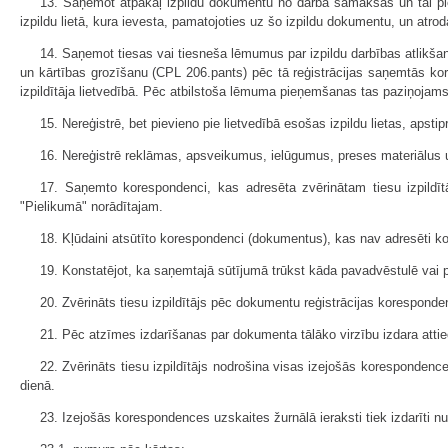
13. Saņemot atpakaļ izpildu dokumentu no darba samaksas un tai pie
izpildu lietā, kura ievesta, pamatojoties uz šo izpildu dokumentu, un atroda
14. Saņemot tiesas vai tiesneša lēmumus par izpildu darbības atlikša
un kārtības grozīšanu (CPL 206.pants) pēc tā reģistrācijas saņemtās kor
izpildītāja lietvedībā. Pēc atbilstoša lēmuma pieņemšanas tas paziņoja
15. Nereģistrē, bet pievieno pie lietvedībā esošas izpildu lietas, ap
16. Nereģistrē reklāmas, apsveikumus, ielūgumus, preses materiālus u
17. Saņemto korespondenci, kas adresēta zvērinātam tiesu izpildīt
"Pielikumā" norādītajam.
18. Kļūdaini atsūtīto korespondenci (dokumentus), kas nav adresēti ko
19. Konstatējot, ka saņemtajā sūtījumā trūkst kāda pavadvēstulē vai 
20. Zvērināts tiesu izpildītājs pēc dokumentu reģistrācijas korespond
21. Pēc atzīmes izdarīšanas par dokumenta tālāko virzību izdara att
22. Zvērināts tiesu izpildītājs nodrošina visas izejošās korespondenc
dienā.
23. Izejošās korespondences uzskaites žurnālā ieraksti tiek izdarīti