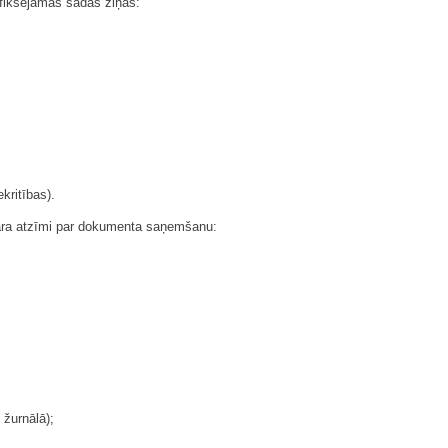
 fiksējamas šādas ziņas:
kritības).
dara atzīmi par dokumenta saņemšanu:
 žurnālā);