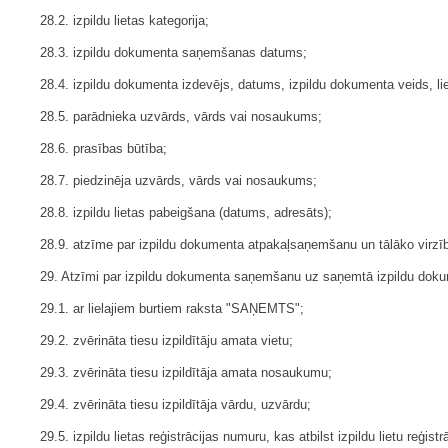
28.2. izpildu lietas kategorija;
28.3. izpildu dokumenta saņemšanas datums;
28.4. izpildu dokumenta izdevējs, datums, izpildu dokumenta veids, l
28.5. parādnieka uzvārds, vārds vai nosaukums;
28.6. prasības būtība;
28.7. piedzinēja uzvārds, vārds vai nosaukums;
28.8. izpildu lietas pabeigšana (datums, adresāts);
28.9. atzīme par izpildu dokumenta atpakaļsaņemšanu un tālāko virzī
29. Atzīmi par izpildu dokumenta saņemšanu uz saņemtā izpildu dokum
29.1. ar lielajiem burtiem raksta "SAŅEMTS";
29.2. zvērināta tiesu izpildītāju amata vietu;
29.3. zvērināta tiesu izpildītāja amata nosaukumu;
29.4. zvērināta tiesu izpildītāja vārdu, uzvārdu;
29.5. izpildu lietas reģistrācijas numuru, kas atbilst izpildu lietu reģi