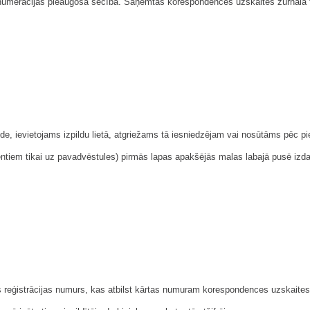
i numerācijas pieaugošā secībā. Saņemtās korespondences uzskaites žurnālā
lde, ievietojams izpildu lietā, atgriežams tā iesniedzējam vai nosūtāms pēc pie
tiem tikai uz pavadvēstules) pirmās lapas apakšējās malas labajā pusē iz
 reģistrācijas numurs, kas atbilst kārtas numuram korespondences uzskaites