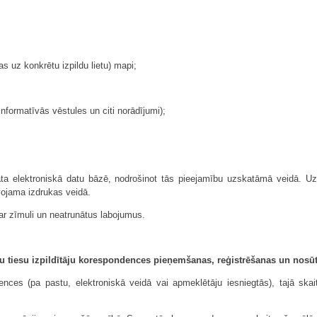
s uz konkrētu izpildu lietu) mapi;
nformatīvās vēstules un citi norādījumi);
āta elektroniskā datu bāzē, nodrošinot tās pieejamību uzskatāmā veidā. U
vojama izdrukas veidā.
 ar zīmuli un neatrunātus labojumus.
tu tiesu izpildītāju korespondences pieņemšanas, reģistrēšanas un nosūt
ences (pa pastu, elektroniskā veidā vai apmeklētāju iesniegtās), tajā skai