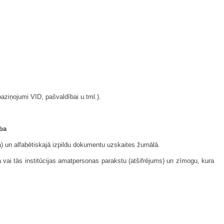
aziņojumi VID, pašvaldībai u.tml.).
ība
ā) un alfabētiskajā izpildu dokumentu uzskaites žurnālā.
a vai tās institūcijas amatpersonas parakstu (atšifrējums) un zīmogu, kura