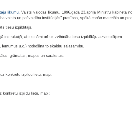
ītāju likumu
, Valsts valodas likumu, 1996.gada 23.aprīļa Ministru kabineta
a valsts un pašvaldību institūcijās" prasības, spēkā esošo materiālo un proc
ts tiesu izpildītājs.
ā instrukcijā, attiecināmi arī uz zvērinātu tiesu izpildītāju aizvietotājiem.
us, lēmumus u.c.) nodrošina to skaidru salasāmību.
rnālus, grāmatas, mapes un sarakstus:
 konkrētu izpildu lietu, mapi;
konkrētu izpildu lietu, mapi;