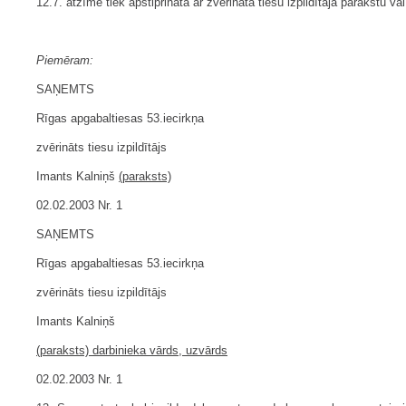
12.7. atzīme tiek apstiprināta ar zvērināta tiesu izpildītāja parakstu vai
Piemēram:
SAŅEMTS
Rīgas apgabaltiesas 53.iecirkņa
zvērināts tiesu izpildītājs
Imants Kalniņš
(paraksts)
02.02.2003 Nr. 1
SAŅEMTS
Rīgas apgabaltiesas 53.iecirkņa
zvērināts tiesu izpildītājs
Imants Kalniņš
(paraksts) darbinieka vārds, uzvārds
02.02.2003 Nr. 1