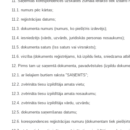
11. Saņemtās korespondences uzskaites žurnālā ieraksti tiek izdarīt
11.1. numurs pēc kārtas;
11.2. reģistrācijas datums;
11.3. dokumenta numurs (numurs, ko piešķīris izdevējs);
11.4. iesniedzējs (vārds, uzvārds, juridiskās personas nosaukums);
11.5. dokumenta saturs (īss saturs vai virsraksts);
11.6. virzība (dokuments reģistrējams, kā izpildu lieta, sniedzama atbi
12. Pirms tam uz saņemtā dokumenta, pavadvēstules (izpildu dokumen
12.1. ar lielajiem burtiem raksta "SAŅEMTS";
12.2. zvērināta tiesu izpildītāja amata vietu;
12.3. zvērināta tiesu izpildītāja amata nosaukumu;
12.4. zvērināta tiesu izpildītāja vārdu, uzvārdu;
12.5. dokumenta saņemšanas datumu;
12.6. korespondences reģistrācijas numuru (dokumentam tiek piešķirts