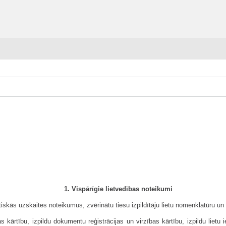
1. Vispārīgie lietvedības noteikumi
istiskās uzskaites noteikumus, zvērinātu tiesu izpildītāju lietu nomenklatūru un
ārtību, izpildu dokumentu reģistrācijas un virzības kārtību, izpildu lietu i