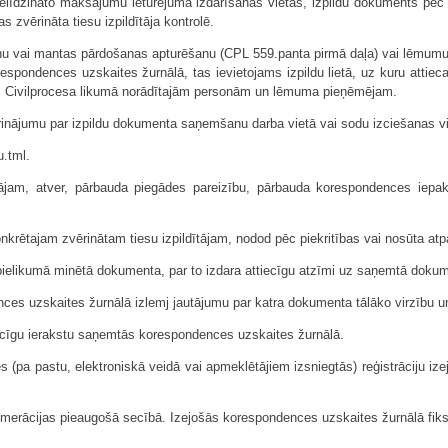
līdzināto maksājumu ieturējuma izdarīšanas vietas, izpildu dokuments pēc 
s zvērināta tiesu izpildītāja kontrolē.
nu vai mantas pārdošanas apturēšanu (CPL 559.panta pirmā daļa) vai lēmumu p
espondences uzskaites žurnālā, tas ievietojams izpildu lietā, uz kuru attiec
ms Civilprocesa likumā norādītajām personām un lēmuma pieņēmējam.
stiprinājumu par izpildu dokumenta saņemšanu darba vietā vai sodu izciešanas
.tml.
ājam, atver, pārbauda piegādes pareizību, pārbauda korespondences iepako
nkrētajam zvērinātam tiesu izpildītājam, nodod pēc piekritības vai nosūta atp
pielikumā minētā dokumenta, par to izdara attiecīgu atzīmi uz saņemtā dokum
ences uzskaites žurnālā izlemj jautājumu par katra dokumenta tālāko virzību u
iecīgu ierakstu saņemtās korespondences uzskaites žurnālā.
es (pa pastu, elektroniskā veidā vai apmeklētājiem izsniegtās) reģistrāciju 
 numerācijas pieaugošā secībā. Izejošās korespondences uzskaites žurnālā fi