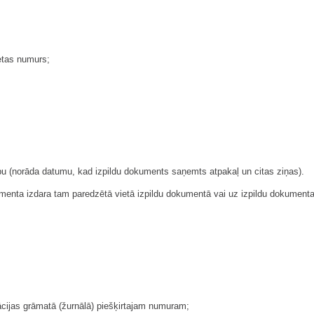
ietas numurs;
bu (norāda datumu, kad izpildu dokuments saņemts atpakaļ un citas ziņas).
enta izdara tam paredzētā vietā izpildu dokumentā vai uz izpildu dokument
strācijas grāmatā (žurnālā) piešķirtajam numuram;