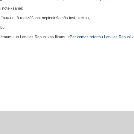
 noteikšanai;
cību» un tā realizēšanai nepieciešamās instrukcijas;
ību.
o lēmumu un Latvijas Republikas likumu «
Par zemes reformu Latvijas Republik