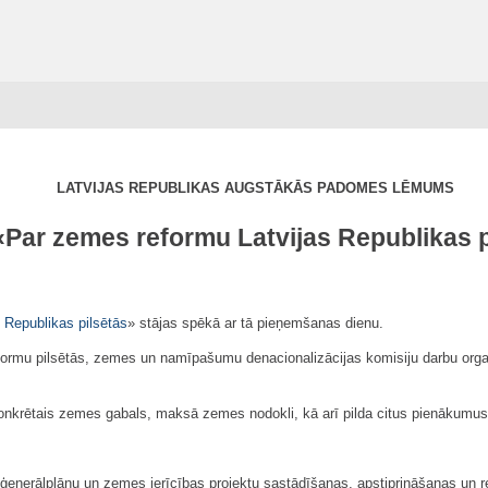
LATVIJAS REPUBLIKAS AUGSTĀKĀS PADOMES LĒMUMS
«
Par zemes reformu Latvijas Republikas p
 Republikas pilsētās
» stājas spēkā ar tā pieņemšanas dienu.
reformu pilsētās, zemes un namīpašumu denacionalizācijas komisiju darbu org
s konkrētais zemes gabals, maksā zemes nodokli, kā arī pilda citus pienākumus
s ģenerālplānu un zemes ierīcības projektu sastādīšanas, apstiprināšanas un r