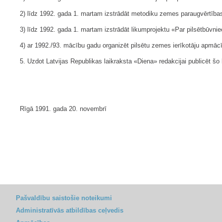
2) līdz 1992. gada 1. martam izstrādāt metodiku zemes paraugvērtības
3) līdz 1992. gada 1. martam izstrādāt likumprojektu «Par pilsētbūvnie
4) ar 1992./93. mācību gadu organizēt pilsētu zemes ierīkotāju apmāc
5. Uzdot Latvijas Republikas laikraksta «Diena» redakcijai publicēt š
Rīgā 1991. gada 20. novembrī
Pašvaldību saistošie noteikumi
Administratīvās atbildības ceļvedis