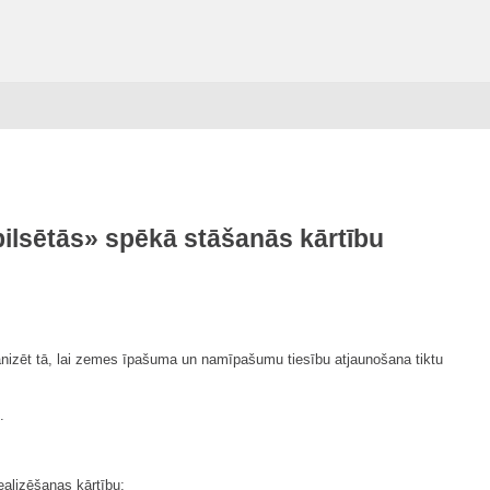
ilsētās
» spēkā stāšanās kārtību
anizēt tā, lai zemes īpašuma un namīpašumu tiesību atjaunošana tiktu
.
ealizēšanas kārtību;