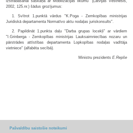
izstrādāšanai saskaņā ar Mobilizācijas likumu" (Latvijas Vēstnesis,
2002, 125.nr.) šādus grozījumus:
1. Svītrot 1.punktā vārdus "K.Poga - Zemkopības ministrijas
Juridiskā departamenta Normatīvo aktu nodaļas juriskonsults".
2. Papildināt 1.punkta daļu "Darba grupas locekļi" ar vārdiem
"I.Grinberga - Zemkopības ministrijas Lauksaimniecības nozaru un
pārstrādes attīstības departamenta Lopkopības nodaļas vadītāja
vietniece" (alfabēta secībā).
Ministru prezidents
E.Repše
Pašvaldību saistošie noteikumi