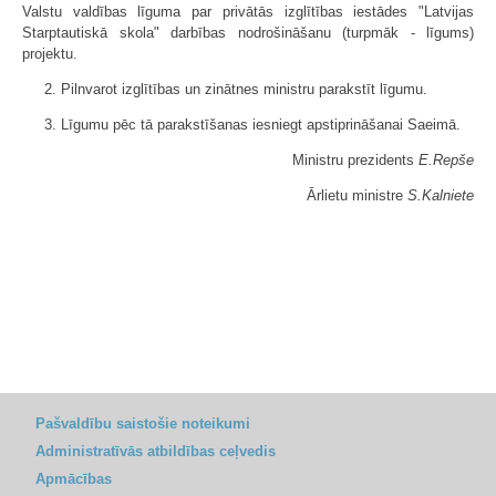
Valstu valdības līguma par privātās izglītības iestādes "Latvijas
Starptautiskā skola" darbības nodrošināšanu (turpmāk - līgums)
projektu.
2. Pilnvarot izglītības un zinātnes ministru parakstīt līgumu.
3. Līgumu pēc tā parakstīšanas iesniegt apstiprināšanai Saeimā.
Ministru prezidents
E.Repše
Ārlietu ministre
S.Kalniete
Pašvaldību saistošie noteikumi
Administratīvās atbildības ceļvedis
Apmācības