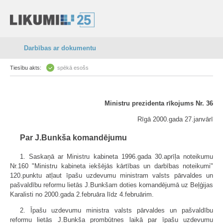
Darbības ar dokumentu
Tiesību akts:
spēkā esošs
Ministru prezidenta rīkojums Nr. 36
Rīgā 2000.gada 27.janvārī
Par J.Bunkša komandējumu
1. Saskaņā ar Ministru kabineta 1996.gada 30.aprīļa noteikumu
Nr.160 "Ministru kabineta iekšējās kārtības un darbības noteikumi"
120.punktu atļaut īpašu uzdevumu ministram valsts pārvaldes un
pašvaldību reformu lietās J.Bunkšam doties komandējumā uz Beļģijas
Karalisti no 2000.gada 2.februāra līdz 4.februārim.
2. Īpašu uzdevumu ministra valsts pārvaldes un pašvaldību
reformu lietās J.Bunkša prombūtnes laikā par īpašu uzdevumu