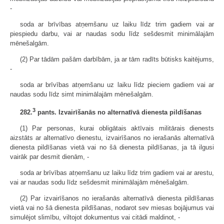
-
soda ar brīvības atņemšanu uz laiku līdz trim gadiem vai ar
piespiedu darbu, vai ar naudas sodu līdz sešdesmit minimālajām
mēnešalgām.
(2) Par tādām pašām darbībām, ja ar tām radīts būtisks kaitējums,
-
soda ar brīvības atņemšanu uz laiku līdz pieciem gadiem vai ar
naudas sodu līdz simt minimālajām mēnešalgām.
3
282.
pants. Izvairīšanās no alternatīvā dienesta pildīšanas
(1) Par personas, kurai obligātais aktīvais militārais dienests
aizstāts ar alternatīvo dienestu, izvairīšanos no ierašanās alternatīvā
dienesta pildīšanas vietā vai no šā dienesta pildīšanas, ja tā ilgusi
vairāk par desmit dienām, -
soda ar brīvības atņemšanu uz laiku līdz trim gadiem vai ar arestu,
vai ar naudas sodu līdz sešdesmit minimālajām mēnešalgām.
(2) Par izvairīšanos no ierašanās alternatīvā dienesta pildīšanas
vietā vai no šā dienesta pildīšanas, nodarot sev miesas bojājumus vai
simulējot slimību, viltojot dokumentus vai citādi maldinot, -