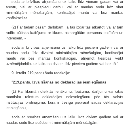
soda ar brīvības atņemšanu uz laiku līdz vienam gadam vai ar
arestu, vai ar piespiedu darbu, vai ar naudas sodu līdz simt
minimālajām mēnešalgām, konfiscējot mantu vai bez mantas
konfiskācijas.
(2) Par tādām pašām darbībām, ja tās izdarītas atkārtoti vai ar tām
radīts būtisks kaitējums ar likumu aizsargātām personas tiesībām un
interesēm, -
soda ar brīvības atņemšanu uz laiku līdz pieciem gadiem vai ar
naudas sodu līdz divsimt minimālajām mēnešalgām, konfiscējot
mantu vai bez mantas konfiskācijas, atņemot tiesības veikt
uzņēmējdarbību uz laiku no diviem līdz pieciem gadiem vai bez tā."
9. Izteikt 219.pantu šādā redakcijā:
"
219.pants. Izvairīšanās no deklarācijas iesniegšanas
(1) Par likumā noteiktās ienākumu, īpašuma, darījumu vai citas
mantiska rakstura deklarācijas neiesniegšanu pēc tās valsts
institūcijas brīdinājuma, kura ir tiesīga pieprasīt šādas deklarācijas
iesniegšanu, -
soda ar brīvības atņemšanu uz laiku līdz diviem gadiem vai ar
naudas sodu līdz sešdesmit minimālajām mēnešalgām.