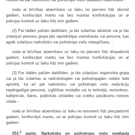
soda ar brīvības atņemšanu uz laiku no pieciem līdz desmit
gadiem, konfiscējot mantu vai bez mantas konfiskācijas un ar
policijas kontroli uz laiku līdz trim gadiem.
(2) Par tādām pašām darbībām, ja tās izdarītas atkārtoti vai ja tās
izdarījusi personu grupa pēc iepriekšējas vienošanās vai persona, kas
agrāk izdarījusi narkotisko vai psihotropo vielu nolaupīšanu, -
soda ar brīvības atņemšanu uz laiku no pieciem līdz divpadsmit
gadiem, konfiscējot mantu vai bez mantas konfiskācijas un ar
policijas kontroli uz laiku līdz trim gadiem.
(3) Par tādām pašām darbībām, ja tās izdarījusi organizēta grupa
vai ja tās izdarītas ar narkotiskajām vai psihotropajām vielām lielā
apmērā, kā arī par narkotisko vai psihotropo vielu realizāciju
nepilngadīgai personai, izglītības iestādēs vai to teritorijā, restorānos,
kafejnīcās, bāros, publiskās izklaides vai svētku pasākumu norises
vietās -
soda ar brīvības atņemšanu uz laiku no astoņiem līdz piecpadsmit
gadiem, konfiscējot mantu, un ar policijas kontroli uz laiku līdz trim
gadiem.
2
253.
pants. Narkotisko un psihotropo vielu neatļauta