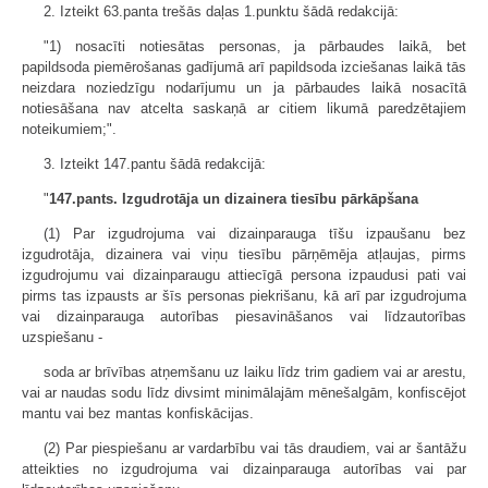
2. Izteikt 63.panta trešās daļas 1.punktu šādā redakcijā:
"1) nosacīti notiesātas personas, ja pārbaudes laikā, bet
papildsoda piemērošanas gadījumā arī papildsoda izciešanas laikā tās
neizdara noziedzīgu nodarījumu un ja pārbaudes laikā nosacītā
notiesāšana nav atcelta saskaņā ar citiem likumā paredzētajiem
noteikumiem;".
3. Izteikt 147.pantu šādā redakcijā:
"
147.pants. Izgudrotāja un dizainera tiesību pārkāpšana
(1) Par izgudrojuma vai dizainparauga tīšu izpaušanu bez
izgudrotāja, dizainera vai viņu tiesību pārņēmēja atļaujas, pirms
izgudrojumu vai dizainparaugu attiecīgā persona izpaudusi pati vai
pirms tas izpausts ar šīs personas piekrišanu, kā arī par izgudrojuma
vai dizainparauga autorības piesavināšanos vai līdzautorības
uzspiešanu -
soda ar brīvības atņemšanu uz laiku līdz trim gadiem vai ar arestu,
vai ar naudas sodu līdz divsimt minimālajām mēnešalgām, konfiscējot
mantu vai bez mantas konfiskācijas.
(2) Par piespiešanu ar vardarbību vai tās draudiem, vai ar šantāžu
atteikties no izgudrojuma vai dizainparauga autorības vai par