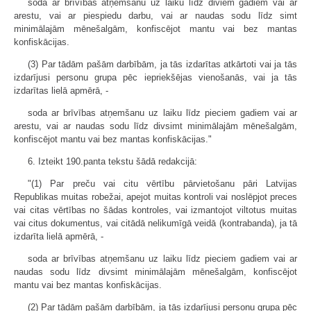
soda ar brīvības atņemšanu uz laiku līdz diviem gadiem vai ar
arestu, vai ar piespiedu darbu, vai ar naudas sodu līdz simt
minimālajām mēnešalgām, konfiscējot mantu vai bez mantas
konfiskācijas.
(3) Par tādām pašām darbībām, ja tās izdarītas atkārtoti vai ja tās
izdarījusi personu grupa pēc iepriekšējas vienošanās, vai ja tās
izdarītas lielā apmērā, -
soda ar brīvības atņemšanu uz laiku līdz pieciem gadiem vai ar
arestu, vai ar naudas sodu līdz divsimt minimālajām mēnešalgām,
konfiscējot mantu vai bez mantas konfiskācijas."
6. Izteikt 190.panta tekstu šādā redakcijā:
"(1) Par preču vai citu vērtību pārvietošanu pāri Latvijas
Republikas muitas robežai, apejot muitas kontroli vai noslēpjot preces
vai citas vērtības no šādas kontroles, vai izmantojot viltotus muitas
vai citus dokumentus, vai citādā nelikumīgā veidā (kontrabanda), ja tā
izdarīta lielā apmērā, -
soda ar brīvības atņemšanu uz laiku līdz pieciem gadiem vai ar
naudas sodu līdz divsimt minimālajām mēnešalgām, konfiscējot
mantu vai bez mantas konfiskācijas.
(2) Par tādām pašām darbībām, ja tās izdarījusi personu grupa pēc