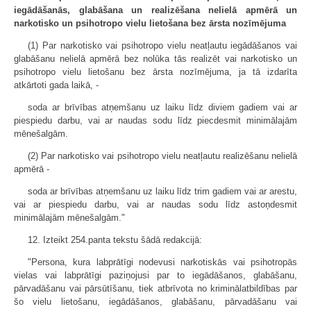
iegādāšanās, glabāšana un realizēšana nelielā apmērā un
narkotisko un psihotropo vielu lietošana bez ārsta nozīmējuma
(1) Par narkotisko vai psihotropo vielu neatļautu iegādāšanos vai
glabāšanu nelielā apmērā bez nolūka tās realizēt vai narkotisko un
psihotropo vielu lietošanu bez ārsta nozīmējuma, ja tā izdarīta
atkārtoti gada laikā, -
soda ar brīvības atņemšanu uz laiku līdz diviem gadiem vai ar
piespiedu darbu, vai ar naudas sodu līdz piecdesmit minimālajām
mēnešalgām.
(2) Par narkotisko vai psihotropo vielu neatļautu realizēšanu nelielā
apmērā -
soda ar brīvības atņemšanu uz laiku līdz trim gadiem vai ar arestu,
vai ar piespiedu darbu, vai ar naudas sodu līdz astoņdesmit
minimālajām mēnešalgām."
12. Izteikt 254.panta tekstu šādā redakcijā:
"Persona, kura labprātīgi nodevusi narkotiskās vai psihotropās
vielas vai labprātīgi paziņojusi par to iegādāšanos, glabāšanu,
pārvadāšanu vai pārsūtīšanu, tiek atbrīvota no kriminālatbildības par
šo vielu lietošanu, iegādāšanos, glabāšanu, pārvadāšanu vai