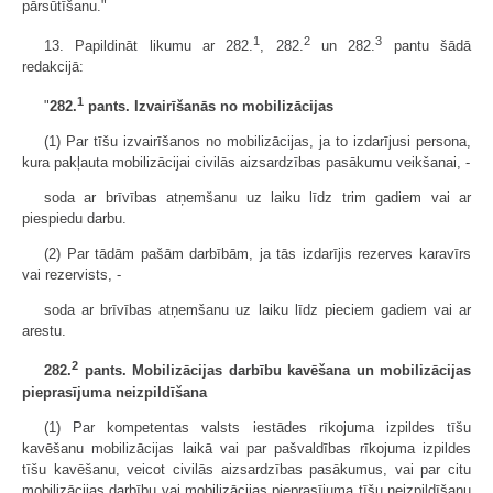
pārsūtīšanu."
1
2
3
13. Papildināt likumu ar 282.
, 282.
un 282.
pantu šādā
redakcijā:
1
"
282.
pants. Izvairīšanās no mobilizācijas
(1) Par tīšu izvairīšanos no mobilizācijas, ja to izdarījusi persona,
kura pakļauta mobilizācijai civilās aizsardzības pasākumu veikšanai, -
soda ar brīvības atņemšanu uz laiku līdz trim gadiem vai ar
piespiedu darbu.
(2) Par tādām pašām darbībām, ja tās izdarījis rezerves karavīrs
vai rezervists, -
soda ar brīvības atņemšanu uz laiku līdz pieciem gadiem vai ar
arestu.
2
282.
pants. Mobilizācijas darbību kavēšana un mobilizācijas
pieprasījuma neizpildīšana
(1) Par kompetentas valsts iestādes rīkojuma izpildes tīšu
kavēšanu mobilizācijas laikā vai par pašvaldības rīkojuma izpildes
tīšu kavēšanu, veicot civilās aizsardzības pasākumus, vai par citu
mobilizācijas darbību vai mobilizācijas pieprasījuma tīšu neizpildīšanu