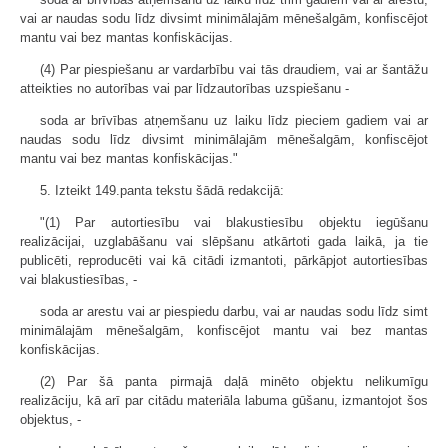
vai ar naudas sodu līdz divsimt minimālajām mēnešalgām, konfiscējot
mantu vai bez mantas konfiskācijas.
(4) Par piespiešanu ar vardarbību vai tās draudiem, vai ar šantāžu
atteikties no autorības vai par līdzautorības uzspiešanu -
soda ar brīvības atņemšanu uz laiku līdz pieciem gadiem vai ar
naudas sodu līdz divsimt minimālajām mēnešalgām, konfiscējot
mantu vai bez mantas konfiskācijas."
5. Izteikt 149.panta tekstu šādā redakcijā:
"(1) Par autortiesību vai blakustiesību objektu iegūšanu
realizācijai, uzglabāšanu vai slēpšanu atkārtoti gada laikā, ja tie
publicēti, reproducēti vai kā citādi izmantoti, pārkāpjot autortiesības
vai blakustiesības, -
soda ar arestu vai ar piespiedu darbu, vai ar naudas sodu līdz simt
minimālajām mēnešalgām, konfiscējot mantu vai bez mantas
konfiskācijas.
(2) Par šā panta pirmajā daļā minēto objektu nelikumīgu
realizāciju, kā arī par citādu materiāla labuma gūšanu, izmantojot šos
objektus, -