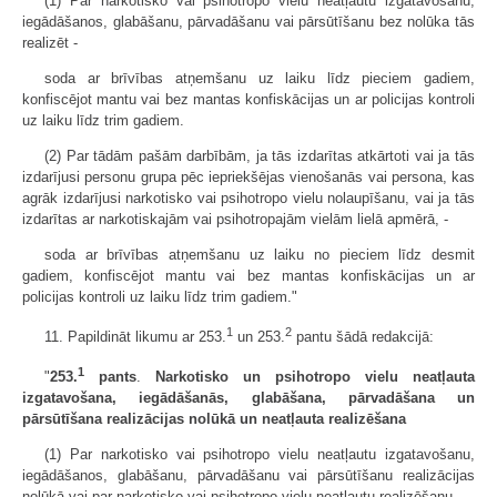
(1) Par narkotisko vai psihotropo vielu neatļautu izgatavošanu,
iegādāšanos, glabāšanu, pārvadāšanu vai pārsūtīšanu bez nolūka tās
realizēt -
soda ar brīvības atņemšanu uz laiku līdz pieciem gadiem,
konfiscējot mantu vai bez mantas konfiskācijas un ar policijas kontroli
uz laiku līdz trim gadiem.
(2) Par tādām pašām darbībām, ja tās izdarītas atkārtoti vai ja tās
izdarījusi personu grupa pēc iepriekšējas vienošanās vai persona, kas
agrāk izdarījusi narkotisko vai psihotropo vielu nolaupīšanu, vai ja tās
izdarītas ar narkotiskajām vai psihotropajām vielām lielā apmērā, -
soda ar brīvības atņemšanu uz laiku no pieciem līdz desmit
gadiem, konfiscējot mantu vai bez mantas konfiskācijas un ar
policijas kontroli uz laiku līdz trim gadiem."
1
2
11. Papildināt likumu ar 253.
un 253.
pantu šādā redakcijā:
1
"
253.
pants
.
Narkotisko un psihotropo vielu neatļauta
izgatavošana, iegādāšanās, glabāšana, pārvadāšana un
pārsūtīšana realizācijas nolūkā un neatļauta realizēšana
(1) Par narkotisko vai psihotropo vielu neatļautu izgatavošanu,
iegādāšanos, glabāšanu, pārvadāšanu vai pārsūtīšanu realizācijas
nolūkā vai par narkotisko vai psihotropo vielu neatļautu realizēšanu -