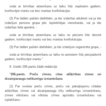
soda ar brīvības atņemšanu uz laiku līdz septiņiem gadiem,
konfiscējot mantu vai bez mantas konfiskācijas.
(2) Par tādām pašām darbībām, ja tās izdarītas atkārtoti vai ja tās
izdarījusi personu grupa pēc iepriekšējas vienošanās, vai ja tās
izdarītas lielā apmērā, -
soda ar brīvības atņemšanu uz laiku no pieciem līdz desmit
gadiem, konfiscējot mantu vai bez mantas konfiskācijas.
(3) Par tādām pašām darbībām, ja tās izdarījusi organizēta grupa, -
soda ar brīvības atņemšanu uz laiku no astoņiem līdz piecpadsmit
gadiem, konfiscējot mantu."
8. Izteikt 206.pantu šādā redakcijā:
"
206.pants. Preču zīmes, citas atšķirības zīmes un
dizainparauga nelikumīga izmantošana
(1) Par svešas preču zīmes, preču vai pakalpojumu citādas
atšķirības zīmes vai dizainparauga tīšu nelikumīgu izmantošanu,
zīmes viltošanu vai viltotas zīmes apzinātu izmantošanu vai
izplatīšanu -