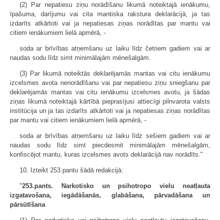
(2) Par nepatiesu ziņu norādīšanu likumā noteiktajā ienākumu,
īpašuma, darījumu vai cita mantiska rakstura deklarācijā, ja tas
izdarīts atkārtoti vai ja nepatiesas ziņas norādītas par mantu vai
citiem ienākumiem lielā apmērā, -
soda ar brīvības atņemšanu uz laiku līdz četriem gadiem vai ar
naudas sodu līdz simt minimālajām mēnešalgām.
(3) Par likumā noteiktās deklarējamās mantas vai citu ienākumu
izcelsmes avota nenorādīšanu vai par nepatiesu ziņu sniegšanu par
deklarējamās mantas vai citu ienākumu izcelsmes avotu, ja šādas
ziņas likumā noteiktajā kārtībā pieprasījusi attiecīgi pilnvarota valsts
institūcija un ja tas izdarīts atkārtoti vai ja nepatiesas ziņas norādītas
par mantu vai citiem ienākumiem lielā apmērā, -
soda ar brīvības atņemšanu uz laiku līdz sešiem gadiem vai ar
naudas sodu līdz simt piecdesmit minimālajām mēnešalgām,
konfiscējot mantu, kuras izcelsmes avots deklarācijā nav norādīts."
10. Izteikt 253.pantu šādā redakcijā:
"
253.pants. Narkotisko un psihotropo vielu neatļauta
izgatavošana, iegādāšanās, glabāšana, pārvadāšana un
pārsūtīšana