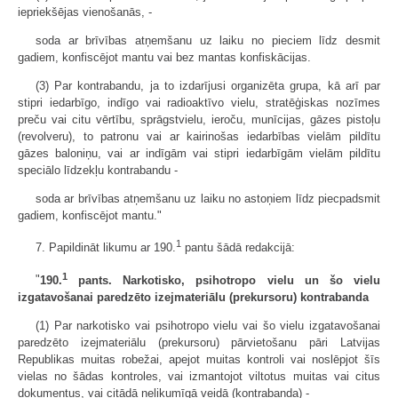
iepriekšējas vienošanās, -
soda ar brīvības atņemšanu uz laiku no pieciem līdz desmit
gadiem, konfiscējot mantu vai bez mantas konfiskācijas.
(3) Par kontrabandu, ja to izdarījusi organizēta grupa, kā arī par
stipri iedarbīgo, indīgo vai radioaktīvo vielu, stratēģiskas nozīmes
preču vai citu vērtību, sprāgstvielu, ieroču, munīcijas, gāzes pistoļu
(revolveru), to patronu vai ar kairinošas iedarbības vielām pildītu
gāzes baloniņu, vai ar indīgām vai stipri iedarbīgām vielām pildītu
speciālo līdzekļu kontrabandu -
soda ar brīvības atņemšanu uz laiku no astoņiem līdz piecpadsmit
gadiem, konfiscējot mantu."
1
7. Papildināt likumu ar 190.
pantu šādā redakcijā:
1
"
190.
pants. Narkotisko, psihotropo vielu un šo vielu
izgatavošanai paredzēto izejmateriālu (prekursoru) kontrabanda
(1) Par narkotisko vai psihotropo vielu vai šo vielu izgatavošanai
paredzēto izejmateriālu (prekursoru) pārvietošanu pāri Latvijas
Republikas muitas robežai, apejot muitas kontroli vai noslēpjot šīs
vielas no šādas kontroles, vai izmantojot viltotus muitas vai citus
dokumentus, vai citādā nelikumīgā veidā (kontrabanda) -