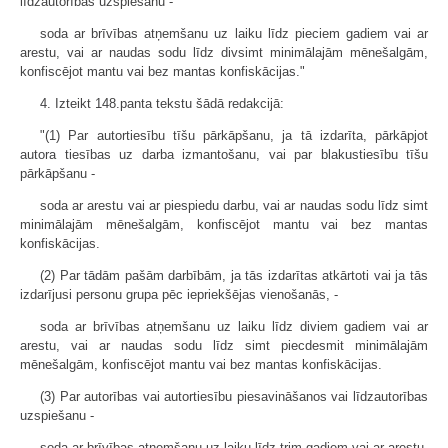
līdzautorības uzspiešanu -
soda ar brīvības atņemšanu uz laiku līdz pieciem gadiem vai ar
arestu, vai ar naudas sodu līdz divsimt minimālajām mēnešalgām,
konfiscējot mantu vai bez mantas konfiskācijas."
4. Izteikt 148.panta tekstu šādā redakcijā:
"(1) Par autortiesību tīšu pārkāpšanu, ja tā izdarīta, pārkāpjot
autora tiesības uz darba izmantošanu, vai par blakustiesību tīšu
pārkāpšanu -
soda ar arestu vai ar piespiedu darbu, vai ar naudas sodu līdz simt
minimālajām mēnešalgām, konfiscējot mantu vai bez mantas
konfiskācijas.
(2) Par tādām pašām darbībām, ja tās izdarītas atkārtoti vai ja tās
izdarījusi personu grupa pēc iepriekšējas vienošanās, -
soda ar brīvības atņemšanu uz laiku līdz diviem gadiem vai ar
arestu, vai ar naudas sodu līdz simt piecdesmit minimālajām
mēnešalgām, konfiscējot mantu vai bez mantas konfiskācijas.
(3) Par autorības vai autortiesību piesavināšanos vai līdzautorības
uzspiešanu -
soda ar brīvības atņemšanu uz laiku līdz trim gadiem vai ar arestu,