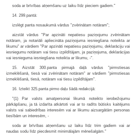
soda ar brīvības atņemšanu uz laiku līdz pieciem gadiem."
14. 299.pantā:
izslēgt panta nosaukumā vārdus "zvērinātam notāram";
aizstāt vārdus "Par apzināti nepatiesu paziņojumu zvērinātam
notāram, ja notariāli apliecināta paziņojuma iesniegšana noteikta ar
likumu" ar vārdiem "Par apzināti nepatiesu paziņojumu, deklarāciju vai
iesniegumu notāram vai tiesu izpildītājam, ja paziņojuma, deklarācijas
vai iesnieguma iesniegšana noteikta ar likumu, -".
15. Aizstāt 300.panta pirmajā daļā vārdus "pirmstiesas
izmeklēšanā, tiesā vai zvērinātam notāram" ar vārdiem "pirmstiesas
izmeklēšanā, tiesā, notāram vai tiesu izpildītājam".
16. Izteikt 325.panta pirmo daļu šādā redakcijā:
"(1) Par valsts amatpersonai likumā noteikto ierobežojumu
pārkāpšanu, ja tā izdarīta atkārtoti vai ar to radīts būtisks kaitējums
valsts vai sabiedrības interesēm vai ar likumu aizsargātām personas
tiesībām un interesēm, -
soda ar brīvības atņemšanu uz laiku līdz trim gadiem vai ar
naudas sodu līdz piecdesmit minimālajām mēnešalgām."