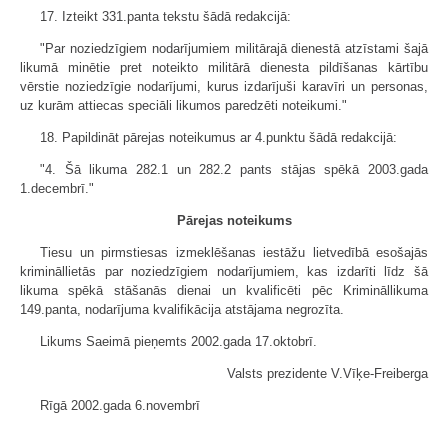
17. Izteikt 331.panta tekstu šādā redakcijā:
"Par noziedzīgiem nodarījumiem militārajā dienestā atzīstami šajā
likumā minētie pret noteikto militārā dienesta pildīšanas kārtību
vērstie noziedzīgie nodarījumi, kurus izdarījuši karavīri un personas,
uz kurām attiecas speciāli likumos paredzēti noteikumi."
18. Papildināt pārejas noteikumus ar 4.punktu šādā redakcijā:
"4. Šā likuma 282.1 un 282.2 pants stājas spēkā 2003.gada
1.decembrī."
Pārejas noteikums
Tiesu un pirmstiesas izmeklēšanas iestāžu lietvedībā esošajās
krimināllietās par noziedzīgiem nodarījumiem, kas izdarīti līdz šā
likuma spēkā stāšanās dienai un kvalificēti pēc Krimināllikuma
149.panta, nodarījuma kvalifikācija atstājama negrozīta.
Likums Saeimā pieņemts 2002.gada 17.oktobrī.
Valsts prezidente V.Vīķe-Freiberga
Rīgā 2002.gada 6.novembrī