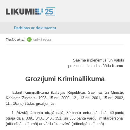
Darbības ar dokumentu
Tiesību akts:
spēkā esošs
Saeima ir pieņēmusi un Valsts
prezidents izsludina šādu likumu:
Grozījumi Krimināllikumā
Izdarīt Krimināllikumā (Latvijas Republikas Saeimas un Ministru
Kabineta Ziņotājs, 1998, 15.nr.; 2000, 12., 13.nr.; 2001, 15.nr.; 2002,
11., 16.nr.) šādus grozījumus:
1. Aizstāt 4.panta otrajā daļā, 39.panta ceturtajā daļā, 40.panta
otrajā daļā, 339., 340., 343., 351. un 355.pantā vārdu "militārpersona"
(attiecīgā locījumā) ar vārdu "karavīrs" (attiecīgā locījumā).