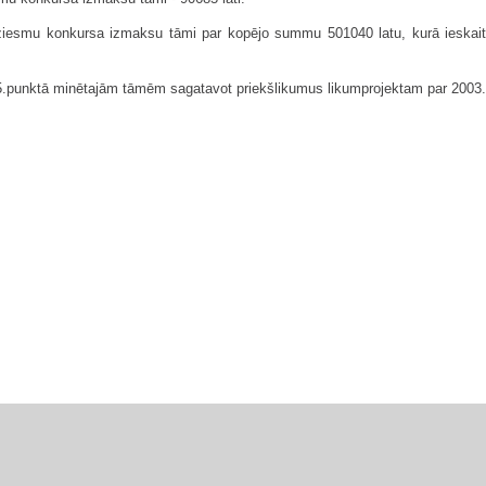
s dziesmu konkursa izmaksu tāmi par kopējo summu 501040 latu, kurā ieskait
4. un 5.punktā minētajām tāmēm sagatavot priekšlikumus likumprojektam par 2003