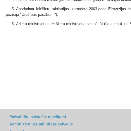
5. Apstiprināt Iekšlietu ministrijas izstrādāto 2003.gada Eirovīzija
pozīcija "Drošības pasākumi").
6. Ārlietu ministrijai un Iekšlietu ministrijai atbilstoši šī rīkojuma 
Pašvaldību saistošie noteikumi
Administratīvās atbildības ceļvedis