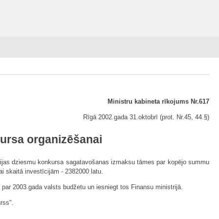
Ministru kabineta rīkojums Nr.617
Rīgā 2002.gada 31.oktobrī (prot. Nr.45, 44.§)
kursa organizēšanai
Eirovīzijas dziesmu konkursa sagatavošanas izmaksu tāmes par kopējo summu
 skaitā investīcijām - 2382000 latu.
par 2003.gada valsts budžetu un iesniegt tos Finansu ministrijā.
rss".