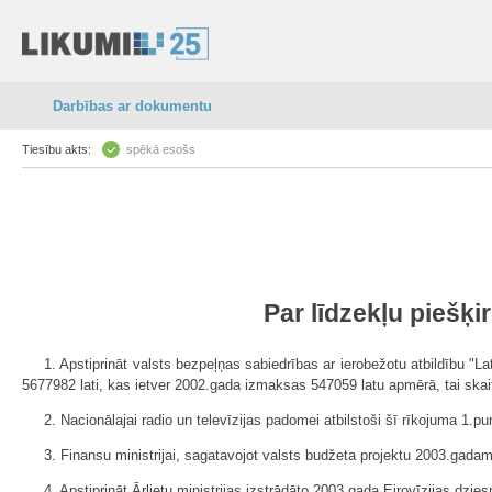
Darbības ar dokumentu
Tiesību akts:
spēkā esošs
Par līdzekļu piešķ
1. Apstiprināt valsts bezpeļņas sabiedrības ar ierobežotu atbildību 
5677982 lati, kas ietver 2002.gada izmaksas 547059 latu apmērā, tai skai
2. Nacionālajai radio un televīzijas padomei atbilstoši šī rīkojuma 1
3. Finansu ministrijai, sagatavojot valsts budžeta projektu 2003.ga
4. Apstiprināt Ārlietu ministrijas izstrādāto 2003.gada Eirovīzijas dzi