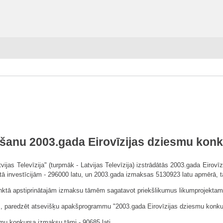
iršanu 2003.gada Eirovīzijas dziesmu kon
"Latvijas Televīzija" (turpmāk - Latvijas Televīzija) izstrādātās 2003.gada 
tā investīcijām - 296000 latu, un 2003.gada izmaksas 5130923 latu apmērā, tai
.punktā apstiprinātajām izmaksu tāmēm sagatavot priekšlikumus likumprojektam 
dam, paredzēt atsevišķu apakšprogrammu "2003.gada Eirovīzijas dziesmu konku
esmu konkursa izmaksu tāmi - 90685 lati.