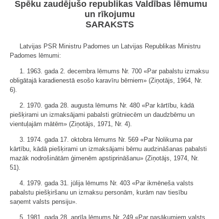
Spēku zaudējušo republikas Valdības lēmumu
un rīkojumu
SARAKSTS
Latvijas PSR Ministru Padomes un Latvijas Republikas Ministru
Padomes lēmumi:
1. 1963. gada 2. decembra lēmums Nr. 700 «Par pabalstu izmaksu
obligātajā karadienestā esošo karavīru bērniem» (Ziņotājs, 1964, Nr.
6).
2. 1970. gada 28. augusta lēmums Nr. 480 «Par kārtību, kādā
piešķirami un izmaksājami pabalsti grūtniecēm un daudzbērnu un
vientuļajām mātēm» (Ziņotājs, 1971, Nr. 4).
3. 1974. gada 17. oktobra lēmums Nr. 569 «Par Nolikuma par
kārtību, kādā piešķirami un izmaksājami bērnu audzināšanas pabalsti
mazāk nodrošinātām ģimenēm apstiprināšanu» (Ziņotājs, 1974, Nr.
51).
4. 1979. gada 31. jūlija lēmums Nr. 403 «Par ikmēneša valsts
pabalstu piešķiršanu un izmaksu personām, kurām nav tiesību
saņemt valsts pensiju».
5. 1981. gada 28. aprīļa lēmums Nr. 249 «Par pasākumiem valsts