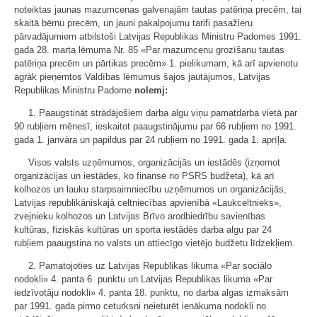
noteiktas jaunas mazumcenas galvenajām tautas patēriņa precēm, tai
skaitā bērnu precēm, un jauni pakalpojumu tarifi pasažieru
pārvadājumiem atbilstoši Latvijas Republikas Ministru Padomes 1991.
gada 28. marta lēmuma Nr. 85 «Par mazumcenu grozīšanu tautas
patēriņa precēm un pārtikas precēm» 1. pielikumam, kā arī apvienotu
agrāk pieņemtos Valdības lēmumus šajos jautājumos, Latvijas
Republikas Ministru Padome
nolemj:
1. Paaugstināt strādājošiem darba algu viņu pamatdarba vietā par
90 rubļiem mēnesī, ieskaitot paaugstinājumu par 66 rubļiem no 1991.
gada 1. janvāra un papildus par 24 rubļiem no 1991. gada 1. aprīļa.
Visos valsts uzņēmumos, organizācijās un iestādēs (izņemot
organizācijas un iestādes, ko finansē no PSRS budžeta), kā arī
kolhozos un lauku starpsaimniecību uzņēmumos un organizācijās,
Latvijas republikāniskajā celtniecības apvienībā «Laukceltnieks»,
zvejnieku kolhozos un Latvijas Brīvo arodbiedrību savienības
kultūras, fiziskās kultūras un sporta iestādēs darba algu par 24
rubļiem paaugstina no valsts un attiecīgo vietējo budžetu līdzekļiem.
2. Pamatojoties uz Latvijas Republikas likuma «Par sociālo
nodokli» 4. panta 6. punktu un Latvijas Republikas likuma «Par
iedzīvotāju nodokli» 4. panta 18. punktu, no darba algas izmaksām
par 1991. gada pirmo ceturksni neieturēt ienākuma nodokli no