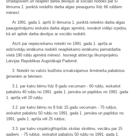
strādājošiem un neaplikt darba devējus ar sociālo nodokli par šī
lēmuma 1. punktā norādīto darba algas pieaugumu līdz 66 rubļiem
mēnesī.
Ar 1991. gada 1. aprīli šī lēmuma 1. punktā noteikto darba algas
paaugstinājumu ieskaita darba algas apmērā, nosakot vidējo izpeļņu,
kā arī apliek darba devējus ar sociālo nodokli.
Atzīt par nepieciešamu noteikt no 1991. gada 1. aprīļa ar
iedzīvotāju ienākuma nodokli neapliekamo ienākumu pamatdarba
vietā 190 rubļu apmērā mēnesī. Iesniegt attiecīgu likumprojektu
Latvijas Republikas Augstākajā Padomē.
3. Noteikt no valsts budžeta izmaksājamus ikmēneša pabalstus
ģimenēm ar bērniem:
3.1. par katru bērnu līdz 8 gadu vecumam - 60 rubļu, ieskaitot
pabalstu 40 rubļu no 1991. gada 1. janvāra un papildus no 1991. gada
1. aprīļa vēl 20 rubļu;
3.2. par katru bērnu no 8 līdz 15 gadu vecumam - 75 rubļus,
ieskaitot pabalstu 50 rubļu no 1991. gada 1. janvāra un papildus no
1991. gada 1. aprīļa vēl 25 rubļus;
3.3. par katru vispārizglītojošās skolas skolēnu, vecāku par 15
gadiem, - 75 rubļus, ieskaitot pabalstu 50 rubļu no 1991. gada 1.