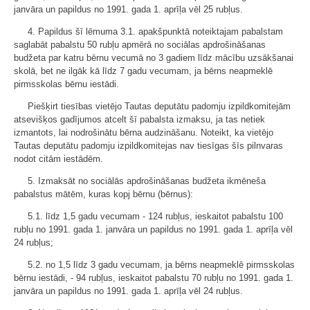
janvāra un papildus no 1991. gada 1. aprīļa vēl 25 rubļus.
4. Papildus šī lēmuma 3.1. apakšpunktā noteiktajam pabalstam
saglabāt pabalstu 50 rubļu apmērā no sociālas apdrošināšanas
budžeta par katru bērnu vecumā no 3 gadiem līdz mācību uzsākšanai
skolā, bet ne ilgāk kā līdz 7 gadu vecumam, ja bērns neapmeklē
pirmsskolas bērnu iestādi.
Piešķirt tiesības vietējo Tautas deputātu padomju izpildkomitejām
atsevišķos gadījumos atcelt šī pabalsta izmaksu, ja tas netiek
izmantots, lai nodrošinātu bērna audzināšanu. Noteikt, ka vietējo
Tautas deputātu padomju izpildkomitejas nav tiesīgas šīs pilnvaras
nodot citām iestādēm.
5. Izmaksāt no sociālās apdrošināšanas budžeta ikmēneša
pabalstus mātēm, kuras kopj bērnu (bērnus):
5.1. līdz 1,5 gadu vecumam - 124 rubļus, ieskaitot pabalstu 100
rubļu no 1991. gada 1. janvāra un papildus no 1991. gada 1. aprīļa vēl
24 rubļus;
5.2. no 1,5 līdz 3 gadu vecumam, ja bērns neapmeklē pirmsskolas
bērnu iestādi, - 94 rubļus, ieskaitot pabalstu 70 rubļu no 1991. gada 1.
janvāra un papildus no 1991. gada 1. aprīļa vēl 24 rubļus.