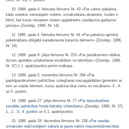
10. 1986. gada 4. februāra lēmums Nr. 43 «Par valsts pabalsta,
kāds noteikts vientuļajām mātēm, izmaksāšanu atraitnēm, kurām ir
bērni, bet kuras nesaņem viņiem apgādnieka zaudējuma gadījuma
pensiju» (Ziņotājs, 1986, Nr. 14).
11. 1986. gada 4. februāra lēmums Nr. 44 «Par pabalstu apmēra
palielināšanu obligātā karadienesta karavīru bērniem» (Ziņotājs, 1986,
Nr. 14).
12. 1986. gada 9. jūlija lēmuma Nr. 253 «Par pasākumiem tālākai
dzīves apstākļu uzlabošanai invalīdiem no bērnības» (Ziņotājs, 1986,
Nr. 37) 1.1. apakšpunkta pirmā rindkopa.
13. 1986. gada 5. novembra lēmuma Nr. 394 «Par
papildpasākumiem palīdzības sniegšanai mazapgādātām ģimenēm ar
trim un vairāk bērniem, kurus audzina tikai viens no vecākiem» 3., 4.
un 5. punkts.
14. 1990. gada 27. jūlija lēmuma Nr. 77 «
Par ārpusbudžeta
sociālās palīdzības fonda līdzekļu izlietošanu
» (Ziņotājs, 1990, Nr. 37)
1.
,
2.
,
3.
,
4. punkts
un 5.1. apakšpunkts.
15. 1990. gada 28. decembra lēmums Nr. 238 «
Par naudas
izmaksām iedzīvotājiem sakarā ar jauno valsts mazumtirdzniecības