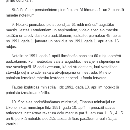
pirmo ceturksni.
Strādājošiem pensionāriem piemērojami šī lēmuma 1. un 2. punktā
minētie noteikumi.
9. Noteikt piemaksu pie stipendijas 61 rubli mēnesī augstāko
mācību iestāžu studentiem un aspirantiem, vidējo speciālo mācību
iestāžu un arodvidusskolu audzēkņiem, ieskaitot piemaksu 45 rubļus
no 1991. gada 1. janvāra un papildus no 1991. gada 1. aprīļa vēl 16
rubļus.
Noteikt ar 1991. gada 1.aprīli ikmēneša pabalstu 60 rubļu apmērā
audzēkņiem, kuri neatrodas valsts apgādībā, nesaņern stipendiju un
nav sasnieguši 18 gadu vecumu, kā arī studentiem, kuri veselības
stāvokļa dēļ ir akadēmiskajā atvaļinājumā un nestrādā. Minēto
pabalstu izmaksā mācību iestādes stipendiju fonda ietvaros.
Tautas izglītības ministrijai līdz 1991. gada 10. aprīlim noteikt šī
pabalsta izmaksas kārtību.
10. Sociālās nodrošināšanas ministrijai, Finansu ministrijai un
Ekonomikas ministrijai līdz 1991. gada 10. aprīlim precizēt savus
attiecīgos instruktīva rakstura dokumentus par šī lēmuma 1., 3., 4., 5.
un 6. punktā noteikto sociālās aizsardzības pasākumu realizācijas
kārtību.