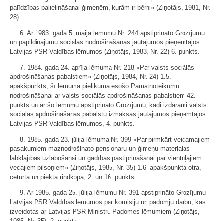
palīdzības palielināšanai ģimenēm, kurām ir bērni» (Ziņotājs, 1981, Nr.
28).
6. Ar 1983. gada 5. maija lēmumu Nr. 244 apstiprināto Grozījumu
un papildinājumu sociālās nodrošināšanas jautājumos pieņemtajos
Latvijas PSR Valdības lēmumos (Ziņotājs, 1983, Nr. 22) 6. punkts.
7. 1984. gada 24. aprīļa lēmuma Nr. 218 «Par valsts sociālās
apdrošināšanas pabalstiem» (Ziņotājs, 1984, Nr. 24) 1.5.
apakšpunkts, šī lēmuma pielikumā esošo Pamatnoteikumu
nodrošināšanai ar valsts sociālās apdrošināšanas pabalstiem 42.
punkts un ar šo lēmumu apstiprināto Grozījumu, kādi izdarāmi valsts
sociālās apdrošināšanas pabalstu izmaksas jautājumos pieņemtajos
Latvijas PSR Valdības lēmumos, 4. punkts.
8. 1985. gada 23. jūlija lēmuma Nr. 399 «Par pirmkārt veicamajiem
pasākumiem maznodrošināto pensionāru un ģimeņu materiālās
labklājības uzlabošanai un gādības pastiprināšanai par vientuļajiem
vecajiem pilsoņiem» (Ziņotājs, 1985, Nr. 35) 1.6. apakšpunkta otra,
ceturtā un piektā rindkopa, 2. un 16. punkts.
9. Ar 1985. gada 25. jūlija lēmumu Nr. 391 apstiprināto Grozījumu
Latvijas PSR Valdības lēmumos par komisiju un padomju darbu, kas
izveidotas ar Latvijas PSR Ministru Padomes lēmumiem (Ziņotājs,
1985, Nr. 35), 2. punkts.