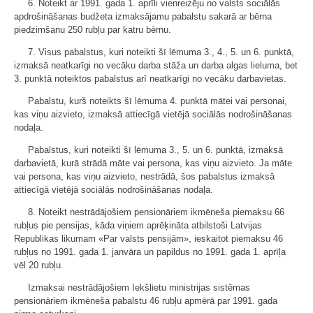
6. Noteikt ar 1991. gada 1. aprīli vienreizēju no valsts sociālās
apdrošināšanas budžeta izmaksājamu pabalstu sakarā ar bērna
piedzimšanu 250 rubļu par katru bērnu.
7. Visus pabalstus, kuri noteikti šī lēmuma 3., 4., 5. un 6. punktā,
izmaksā neatkarīgi no vecāku darba stāža un darba algas lieluma, bet
3. punktā noteiktos pabalstus arī neatkarīgi no vecāku darbavietas.
Pabalstu, kurš noteikts šī lēmuma 4. punktā mātei vai personai,
kas viņu aizvieto, izmaksā attiecīgā vietējā sociālās nodrošināšanas
nodaļa.
Pabalstus, kuri noteikti šī lēmuma 3., 5. un 6. punktā, izmaksā
darbavietā, kurā strādā māte vai persona, kas viņu aizvieto. Ja māte
vai persona, kas viņu aizvieto, nestrādā, šos pabalstus izmaksā
attiecīgā vietējā sociālās nodrošināšanas nodaļa.
8. Noteikt nestrādājošiem pensionāriem ikmēneša piemaksu 66
rubļus pie pensijas, kāda viņiem aprēķināta atbilstoši Latvijas
Republikas likumam «Par valsts pensijām», ieskaitot piemaksu 46
rubļus no 1991. gada 1. janvāra un papildus no 1991. gada 1. aprīļa
vēl 20 rubļu.
Izmaksai nestrādājošiem Iekšlietu ministrijas sistēmas
pensionāriem ikmēneša pabalstu 46 rubļu apmērā par 1991. gada