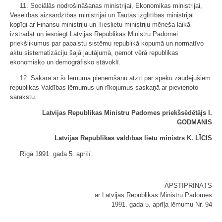
11. Sociālās nodrošināšanas ministrijai, Ekonomikas ministrijai,
Veselības aizsardzības ministrijai un Tautas izglītības ministrijai
kopīgi ar Finansu ministriju un Tieslietu ministriju mēneša laikā
izstrādāt un iesniegt Latvijas Republikas Ministru Padomei
priekšlikumus par pabalstu sistēmu republikā kopumā un normatīvo
aktu sistematizāciju šajā jautājumā, ņemot vērā republikas
ekonomisko un demogrāfisko stāvoklī.
12. Sakarā ar šī lēmuma pieņemšanu atzīt par spēku zaudējušiem
republikas Valdības lēmumus un rīkojumus saskaņā ar pievienoto
sarakstu.
Latvijas Republikas Ministru Padomes priekšsēdētājs I.
GODMANIS
Latvijas Republikas valdības lietu ministrs K. LĪCIS
Rīgā 1991. gada 5. aprīlī
APSTIPRINĀTS
ar Latvijas Republikas Ministru Padomes
1991. gada 5. aprīļa lēmumu Nr. 94