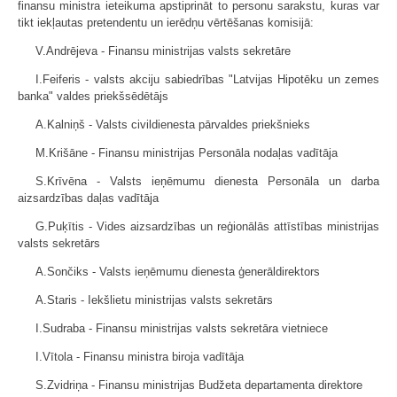
finansu ministra ieteikuma apstiprināt to personu sarakstu, kuras var
tikt iekļautas pretendentu un ierēdņu vērtēšanas komisijā:
V.Andrējeva - Finansu ministrijas valsts sekretāre
I.Feiferis - valsts akciju sabiedrības "Latvijas Hipotēku un zemes
banka" valdes priekšsēdētājs
A.Kalniņš - Valsts civildienesta pārvaldes priekšnieks
M.Krišāne - Finansu ministrijas Personāla nodaļas vadītāja
S.Krīvēna - Valsts ieņēmumu dienesta Personāla un darba
aizsardzības daļas vadītāja
G.Puķītis - Vides aizsardzības un reģionālās attīstības ministrijas
valsts sekretārs
A.Sončiks - Valsts ieņēmumu dienesta ģenerāldirektors
A.Staris - Iekšlietu ministrijas valsts sekretārs
I.Sudraba - Finansu ministrijas valsts sekretāra vietniece
I.Vītola - Finansu ministra biroja vadītāja
S.Zvidriņa - Finansu ministrijas Budžeta departamenta direktore