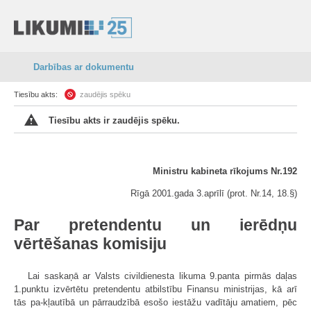
Darbības ar dokumentu
Tiesību akts:
zaudējis spēku
Tiesību akts ir zaudējis spēku.
Ministru kabineta rīkojums Nr.192
Rīgā 2001.gada 3.aprīlī (prot. Nr.14, 18.§)
Par pretendentu un ierēdņu
vērtēšanas komisiju
Lai saskaņā ar Valsts civildienesta likuma 9.panta pirmās daļas
1.punktu izvērtētu pretendentu atbilstību Finansu ministrijas, kā arī
tās pa-kļautībā un pārraudzībā esošo iestāžu vadītāju amatiem, pēc