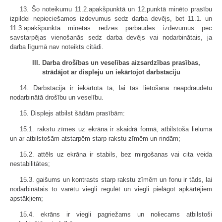
13. Šo noteikumu 11.2.apakšpunktā un 12.punktā minēto prasību
izpildei nepieciešamos izdevumus sedz darba devējs, bet 11.1. un
11.3.apakšpunktā minētās redzes pārbaudes izdevumus pēc
savstarpējas vienošanās sedz darba devējs vai nodarbinātais, ja
darba līgumā nav noteikts citādi.
III. Darba drošības un veselības aizsardzības prasības,
strādājot ar displeju un iekārtojot darbstaciju
14. Darbstacija ir iekārtota tā, lai tās lietošana neapdraudētu
nodarbinātā drošību un veselību.
15. Displejs atbilst šādām prasībām:
15.1. rakstu zīmes uz ekrāna ir skaidrā formā, atbilstoša lieluma
un ar atbilstošām atstarpēm starp rakstu zīmēm un rindām;
15.2. attēls uz ekrāna ir stabils, bez mirgošanas vai cita veida
nestabilitātes;
15.3. gaišums un kontrasts starp rakstu zīmēm un fonu ir tāds, lai
nodarbinātais to varētu viegli regulēt un viegli pielāgot apkārtējiem
apstākļiem;
15.4. ekrāns ir viegli pagriežams un noliecams atbilstoši