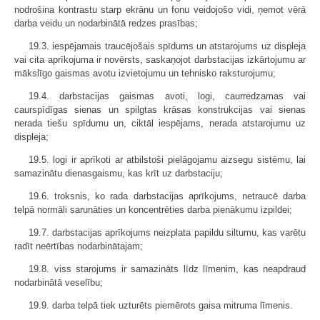
nodrošina kontrastu starp ekrānu un fonu veidojošo vidi, ņemot vērā
darba veidu un nodarbinātā redzes prasības;
19.3. iespējamais traucējošais spīdums un atstarojums uz displeja
vai cita aprīkojuma ir novērsts, saskaņojot darbstacijas izkārtojumu ar
mākslīgo gaismas avotu izvietojumu un tehnisko raksturojumu;
19.4. darbstacijas gaismas avoti, logi, caurredzamas vai
caurspīdīgas sienas un spilgtas krāsas konstrukcijas vai sienas
nerada tiešu spīdumu un, ciktāl iespējams, nerada atstarojumu uz
displeja;
19.5. logi ir aprīkoti ar atbilstoši pielāgojamu aizsegu sistēmu, lai
samazinātu dienasgaismu, kas krīt uz darbstaciju;
19.6. troksnis, ko rada darbstacijas aprīkojums, netraucē darba
telpā normāli sarunāties un koncentrēties darba pienākumu izpildei;
19.7. darbstacijas aprīkojums neizplata papildu siltumu, kas varētu
radīt neērtības nodarbinātajam;
19.8. viss starojums ir samazināts līdz līmenim, kas neapdraud
nodarbinātā veselību;
19.9. darba telpā tiek uzturēts piemērots gaisa mitruma līmenis.