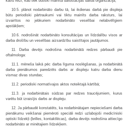
katru reizi, kad tiek būtiski mainīta darbstacijas darba organizācija;
10.5. plānot nodarbināto darbu tā, lai ikdienas darbā pie displeja
būtu periodiski pārtraukumi vai tiktu mainīts darba raksturs, lai
izvairītos no jebkuriem nodarbināto veselībai nelabvēlīgiem
apstākļiem;
10.6. nodrošināt nodarbināto konsultācijas un līdzdalību visos ar
darba drošību un veselības aizsardzību saistītajos jautājumos.
11. Darba devējs nodrošina nodarbinātā redzes pārbaudi pie
oftalmologa:
11.1. mēneša laikā pēc darba līguma noslēgšanas, ja nodarbinātā
darba pienākumos paredzēts darbs ar displeju katru darba dienu
vismaz divas stundas;
11.2. periodiski normatīvajos aktos noteiktajā kārtībā;
11.3. ja nodarbinātais sūdzas par redzes traucējumiem, kurus
varētu būt izraisījis darbs ar displeju.
12. Ja pārbaudē konstatēts, ka nodarbinātajam nepieciešami darba
pienākumu veikšanai piemēroti speciāli redzi uzlabojoši medicīniski
optiski līdzekļi (brilles, kontaktlēcas), darba devējs nodrošina attiecīgo
nodarbināto ar minētajiem līdzekļiem.