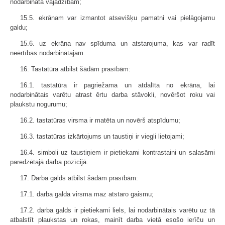
nodarbinātā vajadzībām;
15.5. ekrānam var izmantot atsevišķu pamatni vai pielāgojamu
galdu;
15.6. uz ekrāna nav spīduma un atstarojuma, kas var radīt
neērtības nodarbinātajam.
16. Tastatūra atbilst šādām prasībām:
16.1. tastatūra ir pagriežama un atdalīta no ekrāna, lai
nodarbinātais varētu atrast ērtu darba stāvokli, novēršot roku vai
plaukstu nogurumu;
16.2. tastatūras virsma ir matēta un novērš atspīdumu;
16.3. tastatūras izkārtojums un taustiņi ir viegli lietojami;
16.4. simboli uz taustiņiem ir pietiekami kontrastaini un salasāmi
paredzētajā darba pozīcijā.
17. Darba galds atbilst šādām prasībām:
17.1. darba galda virsma maz atstaro gaismu;
17.2. darba galds ir pietiekami liels, lai nodarbinātais varētu uz tā
atbalstīt plaukstas un rokas, mainīt darba vietā esošo ierīču un