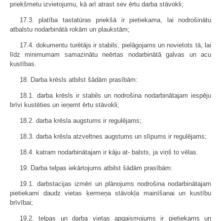
priekšmetu izvietojumu, kā arī atrast sev ērtu darba stāvokli;
17.3. platība tastatūras priekšā ir pietiekama, lai nodrošinātu
atbalstu nodarbinātā rokām un plaukstām;
17.4. dokumentu turētājs ir stabils, pielāgojams un novietots tā, lai
līdz minimumam samazinātu neērtas nodarbinātā galvas un acu
kustības.
18. Darba krēsls atbilst šādām prasībām:
18.1. darba krēsls ir stabils un nodrošina nodarbinātajam iespēju
brīvi kustēties un ieņemt ērtu stāvokli;
18.2. darba krēsla augstums ir regulējams;
18.3. darba krēsla atzveltnes augstums un slīpums ir regulējams;
18.4. katram nodarbinātajam ir kāju at- balsts, ja viņš to vēlas.
19. Darba telpas iekārtojums atbilst šādām prasībām:
19.1. darbstacijas izmēri un plānojums nodrošina nodarbinātajam
pietiekami daudz vietas ķermeņa stāvokļa mainīšanai un kustību
brīvībai;
19.2. telpas un darba vietas apgaismojums ir pietiekams un