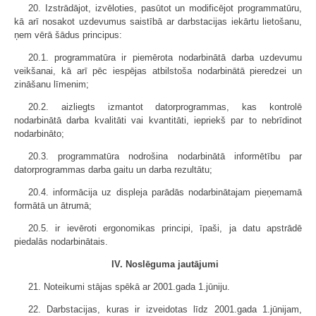
20. Izstrādājot, izvēloties, pasūtot un modificējot programmatūru,
kā arī nosakot uzdevumus saistībā ar darbstacijas iekārtu lietošanu,
ņem vērā šādus principus:
20.1. programmatūra ir piemērota nodarbinātā darba uzdevumu
veikšanai, kā arī pēc iespējas atbilstoša nodarbinātā pieredzei un
zināšanu līmenim;
20.2. aizliegts izmantot datorprogrammas, kas kontrolē
nodarbinātā darba kvalitāti vai kvantitāti, iepriekš par to nebrīdinot
nodarbināto;
20.3. programmatūra nodrošina nodarbinātā informētību par
datorprogrammas darba gaitu un darba rezultātu;
20.4. informācija uz displeja parādās nodarbinātajam pieņemamā
formātā un ātrumā;
20.5. ir ievēroti ergonomikas principi, īpaši, ja datu apstrādē
piedalās nodarbinātais.
IV. Noslēguma jautājumi
21. Noteikumi stājas spēkā ar 2001.gada 1.jūniju.
22. Darbstacijas, kuras ir izveidotas līdz 2001.gada 1.jūnijam,