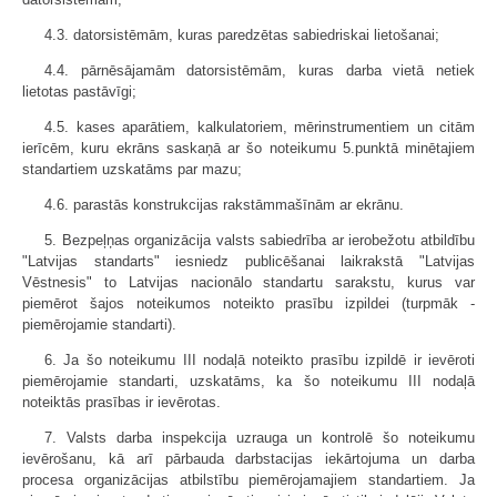
4.3. datorsistēmām, kuras paredzētas sabiedriskai lietošanai;
4.4. pārnēsājamām datorsistēmām, kuras darba vietā netiek
lietotas pastāvīgi;
4.5. kases aparātiem, kalkulatoriem, mērinstrumentiem un citām
ierīcēm, kuru ekrāns saskaņā ar šo noteikumu 5.punktā minētajiem
standartiem uzskatāms par mazu;
4.6. parastās konstrukcijas rakstāmmašīnām ar ekrānu.
5. Bezpeļņas organizācija valsts sabiedrība ar ierobežotu atbildību
"Latvijas standarts" iesniedz publicēšanai laikrakstā "Latvijas
Vēstnesis" to Latvijas nacionālo standartu sarakstu, kurus var
piemērot šajos noteikumos noteikto prasību izpildei (turpmāk -
piemērojamie standarti).
6. Ja šo noteikumu III nodaļā noteikto prasību izpildē ir ievēroti
piemērojamie standarti, uzskatāms, ka šo noteikumu III nodaļā
noteiktās prasības ir ievērotas.
7. Valsts darba inspekcija uzrauga un kontrolē šo noteikumu
ievērošanu, kā arī pārbauda darbstacijas iekārtojuma un darba
procesa organizācijas atbilstību piemērojamajiem standartiem. Ja