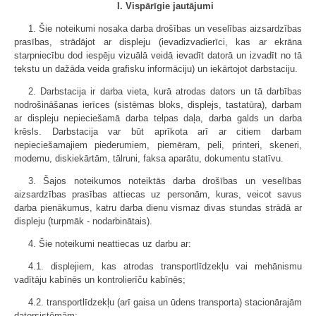
I. Vispārīgie jautājumi
1. Šie noteikumi nosaka darba drošības un veselības aizsardzības
prasības, strādājot ar displeju (ievadizvadierīci, kas ar ekrāna
starpniecību dod iespēju vizuālā veidā ievadīt datorā un izvadīt no tā
tekstu un dažāda veida grafisku informāciju) un iekārtojot darbstaciju.
2. Darbstacija ir darba vieta, kurā atrodas dators un tā darbības
nodrošināšanas ierīces (sistēmas bloks, displejs, tastatūra), darbam
ar displeju nepieciešamā darba telpas daļa, darba galds un darba
krēsls. Darbstacija var būt aprīkota arī ar citiem darbam
nepieciešamajiem piederumiem, piemēram, peli, printeri, skeneri,
modemu, diskiekārtām, tālruni, faksa aparātu, dokumentu statīvu.
3. Šajos noteikumos noteiktās darba drošības un veselības
aizsardzības prasības attiecas uz personām, kuras, veicot savus
darba pienākumus, katru darba dienu vismaz divas stundas strādā ar
displeju (turpmāk - nodarbinātais).
4. Šie noteikumi neattiecas uz darbu ar:
4.1. displejiem, kas atrodas transportlīdzekļu vai mehānismu
vadītāju kabīnēs un kontrolierīču kabīnēs;
4.2. transportlīdzekļu (arī gaisa un ūdens transporta) stacionārajām
datorsistēmām;