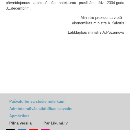
pārveidojamas atbilstoši šo noteikumu prasībām līdz 2004.gada
31.decembrim.
Ministru prezidenta vietā -
ekonomikas ministrs A.Kalvītis
Labklājības ministrs A.Požarnovs
Pašvaldību saistošie noteikumi
Administratīvās atbildības ceļvedis
Apmācības
Pilnā versija
Par Likumi.lv