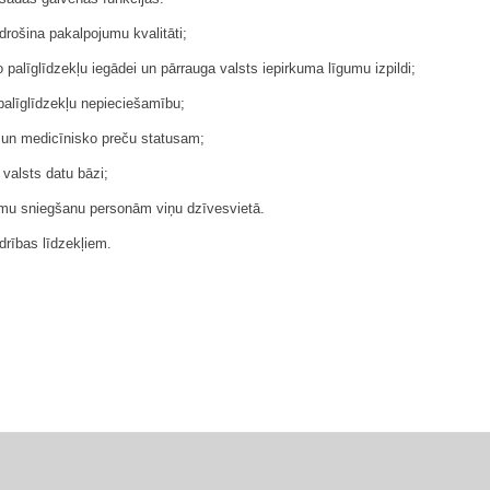
drošina pakalpojumu kvalitāti;
o palīglīdzekļu iegādei un pārrauga valsts iepirkuma līgumu izpildi;
palīglīdzekļu nepieciešamību;
ču un medicīnisko preču statusam;
 valsts datu bāzi;
jumu sniegšanu personām viņu dzīvesvietā.
drības līdzekļiem.