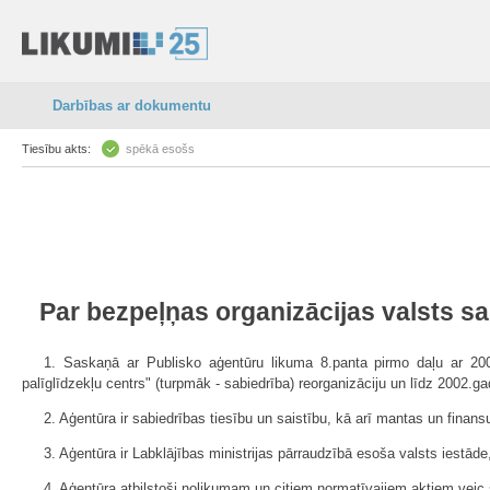
Darbības ar dokumentu
Tiesību akts:
spēkā esošs
Par bezpeļņas organizācijas valsts sa
1. Saskaņā ar Publisko aģentūru likuma 8.panta pirmo daļu ar 2002
palīglīdzekļu centrs" (turpmāk - sabiedrība) reorganizāciju un līdz 2002.g
2. Aģentūra ir sabiedrības tiesību un saistību, kā arī mantas un fina
3. Aģentūra ir Labklājības ministrijas pārraudzībā esoša valsts iestād
4. Aģentūra atbilstoši nolikumam un citiem normatīvajiem aktiem veic