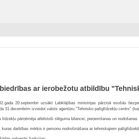
biedrības ar ierobežotu atbildību "Tehnisk
.gada 20.septembri uzsākt Labklājības ministrijas pārziņā esošās bezpeļņ
ada 31.decembrim izveidot valsts aģentūru "Tehnisko palīglīdzekļu centrs" (tu
nsu līdzekļu pārņēmēja atbilstoši slēguma bilancei, pieņemšanas un nodošanas
e, kuras darbības mērķis ir personu nodrošināšana ar tehniskajiem palīglīdzekļ
 šādas galvenās funkcijas: