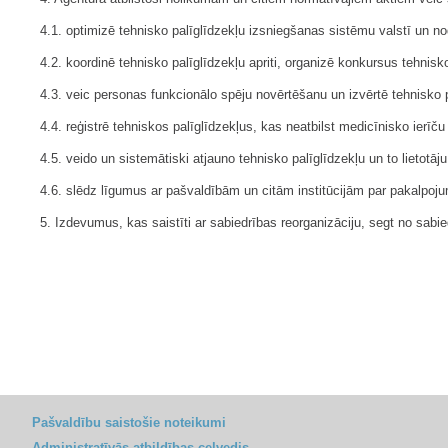
4.1. optimizē tehnisko palīglīdzekļu izsniegšanas sistēmu valstī un no
4.2. koordinē tehnisko palīglīdzekļu apriti, organizē konkursus tehnisk
4.3. veic personas funkcionālo spēju novērtēšanu un izvērtē tehnisko 
4.4. reģistrē tehniskos palīglīdzekļus, kas neatbilst medicīnisko ierī
4.5. veido un sistemātiski atjauno tehnisko palīglīdzekļu un to lietotāju
4.6. slēdz līgumus ar pašvaldībām un citām institūcijām par pakalpo
5. Izdevumus, kas saistīti ar sabiedrības reorganizāciju, segt no sabie
Pašvaldību saistošie noteikumi
Administratīvās atbildības ceļvedis