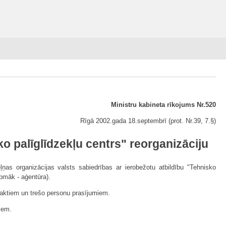
Ministru kabineta rīkojums Nr.520
Rīgā 2002.gada 18.septembrī (prot. Nr.39, 7.§)
o palīglīdzekļu centrs" reorganizāciju
as organizācijas valsts sabiedrības ar ierobežotu atbildību "Tehnisko
rpmāk - aģentūra).
 aktiem un trešo personu prasījumiem.
iem.