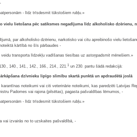
-
atpersonām - līdz trīsdesmit tūkstošiem rubļu.»
o vielu lietošana pēc satiksmes negadījuma līdz alkoholisko dzērienu, na
dījumā, par alkoholisko dzērienu, narkotisko vai citu apreibinošo vielu lietoš
noteiktā kārtībā no šīs pārbaudes -
 veidu transporta līdzekļu vadīšanas tiesības uz astoņpadsmit mēnešiem.»
1
130., 140., 141., 142., 166., 214., 221.
un 230. pantu šādā redakcijā:
pārkāpšana dzīvnieku lipīgo slimību skartā punktā un apdraudētā joslā
 karantīnas noteikumi vai citi veterinārie noteikumi, kas paredzēti Latvijas R
inistru Padomes vai rajona (pilsētas), pagasta pašvaldības lēmumos, -
atpersonām - līdz trīsdesmit tūkstošiem rubļu.»
a vai izvairās no to uzskaites pašvaldībā, -