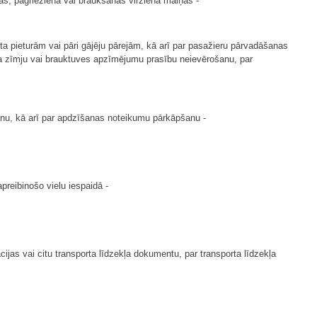
ās, pagrieziena vai braukšanas virziena maiņas -
ta pieturām vai pāri gājēju pārejām, kā arī par pasažieru pārvadāšanas
ļa zīmju vai brauktuves apzīmējumu prasību neievērošanu, par
šanu, kā arī par apdzīšanas noteikumu pārkāpšanu -
preibinošo vielu iespaidā -
cijas vai citu transporta līdzekļa dokumentu, par transporta līdzekļa