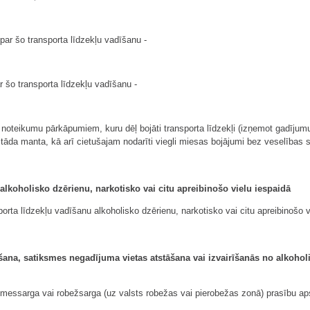
par šo transporta līdzekļu vadīšanu -
 šo transporta līdzekļu vadīšanu -
oteikumu pārkāpumiem, kuru dēļ bojāti transporta līdzekļi (izņemot gadījumus,
tāda manta, kā arī cietušajam nodarīti viegli miesas bojājumi bez veselības s
lkoholisko dzērienu, narkotisko vai citu apreibinošo vielu iespaidā
rta līdzekļu vadīšanu alkoholisko dzērienu, narkotisko vai citu apreibinošo v
ana, satiksmes negadījuma vietas atstāšana vai izvairīšanās no alkoholi
 zemessarga vai robežsarga (uz valsts robežas vai pierobežas zonā) prasību apst