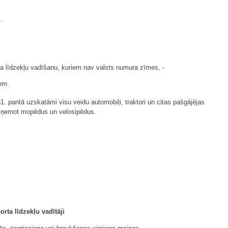
.
rta līdzekļu vadīšanu, kuriem nav valsts numura zīmes, -
iem.
1. pantā uzskatāmi visu veidu automobiļi, traktori un citas pašgājējas
, izņemot mopēdus un velosipēdus.
ta līdzekļu vadītāji