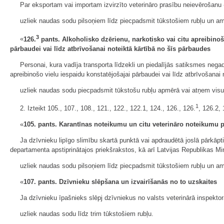
Par eksportam vai importam izvirzīto veterināro prasību neievērošanu 
uzliek naudas sodu pilsoņiem līdz piecpadsmit tūkstošiem rubļu un am
3
«
126.
pants. Alkoholisko dzērienu, narkotisko vai citu apreibinoš
pārbaudei vai līdz atbrīvošanai noteiktā kārtībā no šīs pārbaudes
Personai, kura vadīja transporta līdzekli un piedalījās satiksmes nega
apreibinošo vielu iespaidu konstatējošajai pārbaudei vai līdz atbrīvošanai 
uzliek naudas sodu piecpadsmit tūkstošu rubļu apmērā vai atņem visu
1
2. Izteikt 105., 107., 108., 121., 122., 122.1, 124., 126., 126.
, 126.2, 
«
105. pants. Karantīnas noteikumu un citu veterināro noteikumu 
Ja dzīvnieku lipīgo slimību skartā punktā vai apdraudētā joslā pārkāpti
departamenta apstiprinātajos priekšrakstos, kā arī Latvijas Republikas M
uzliek naudas sodu pilsoņiem līdz piecpadsmit tūkstošiem rubļu un am
«
107. pants. Dzīvnieku slēpšana un izvairīšanās no to uzskaites
Ja dzīvnieku īpašnieks slēpj dzīvniekus no valsts veterinārā inspektor
uzliek naudas sodu līdz trim tūkstošiem rubļu.