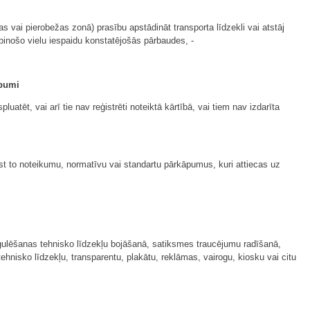
s vai pierobežas zonā) prasību apstādināt transporta līdzekli vai atstāj
eibinošo vielu iespaidu konstatējošās pārbaudes, -
āpumi
uatēt, vai arī tie nav reģistrēti noteiktā kārtībā, vai tiem nav izdarīta
rst to noteikumu, normatīvu vai standartu pārkāpumus, kuri attiecas uz
egulēšanas tehnisko līdzekļu bojāšanā, satiksmes traucējumu radīšanā,
nisko līdzekļu, transparentu, plakātu, reklāmas, vairogu, kiosku vai citu