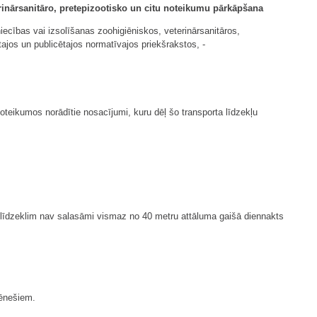
rinārsanitāro, pretepizootisko un citu noteikumu pārkāpšana
ecības vai izsolīšanas zoohigiēniskos, veterinārsanitāros,
ajos un publicētajos normatīvajos priekšrakstos, -
oteikumos norādītie nosacījumi, kuru dēļ šo transporta līdzekļu
ta līdzeklim nav salasāmi vismaz no 40 metru attāluma gaišā diennakts
mēnešiem.