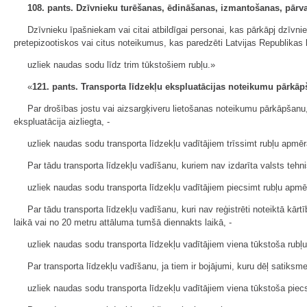
108. pants. Dzīvnieku turēšanas, ēdināšanas, izmantošanas, pārva
Dzīvnieku īpašniekam vai citai atbildīgai personai, kas pārkāpj dzīvn
pretepizootiskos vai citus noteikumus, kas paredzēti Latvijas Republikas 
uzliek naudas sodu līdz trim tūkstošiem rubļu.»
«
121. pants. Transporta līdzekļu ekspluatācijas noteikumu pārkāpš
Par drošības jostu vai aizsargķiveru lietošanas noteikumu pārkāpšanu,
ekspluatācija aizliegta, -
uzliek naudas sodu transporta līdzekļu vadītājiem trīssimt rubļu apmēr
Par tādu transporta līdzekļu vadīšanu, kuriem nav izdarīta valsts tehn
uzliek naudas sodu transporta līdzekļu vadītājiem piecsimt rubļu apmē
Par tādu transporta līdzekļu vadīšanu, kuri nav reģistrēti noteiktā k
laikā vai no 20 metru attāluma tumšā diennakts laikā, -
uzliek naudas sodu transporta līdzekļu vadītājiem viena tūkstoša rubļ
Par transporta līdzekļu vadīšanu, ja tiem ir bojājumi, kuru dēļ satiksme
uzliek naudas sodu transporta līdzekļu vadītājiem viena tūkstoša pie