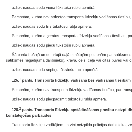
uzliek naudas sodu viena tūkstoša rubļu apmērā.
Personām, kurām nav attiecīgo transporta līdzekļu vadīšanas tiesību, 
uzliek naudas sodu trīs tūkstošu rubļu apmērā.
Personām, kurām atņemtas transporta līdzekļu vadīšanas tiesības, par
uzliek naudas sodu piecu tūkstošu rubļu apmērā.
Šā panta trešajā un ceturtajā daļā minētajām personām par satiksmes n
satiksmes negadījuma dalībnieks), krava, ceļš, ceļa vai citas būves vai ci
uzliek naudas sodu septiņu tūkstošu rubļu apmērā.
1
126.
pants. Transporta līdzekļu vadīšana bez vadīšanas tiesībām a
Personām, kurām nav transporta līdzekļu vadīšanas tiesību, par transpo
uzliek naudas sodu piecpadsmit tūkstošu rubļu apmērā.
2
126.
pants. Transporta līdzekļu apstādināšanas prasību neizpildīš
konstatējošās pārbaudes
Transporta līdzekļu vadītājiem, ja viņi neizpilda policijas darbinieka,