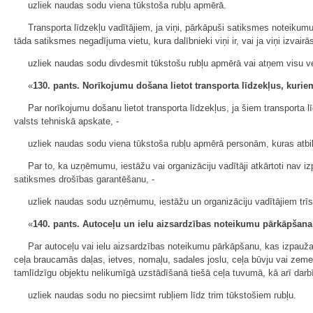
uzliek naudas sodu viena tūkstoša rubļu apmērā.
Transporta līdzekļu vadītājiem, ja viņi, pārkāpuši satiksmes noteikumu
tāda satiksmes negadījuma vietu, kura dalībnieki viņi ir, vai ja viņi izvai
uzliek naudas sodu divdesmit tūkstošu rubļu apmērā vai atņem visu ve
«
130. pants. Norīkojumu došana lietot transporta līdzekļus, kurie
Par norīkojumu došanu lietot transporta līdzekļus, ja šiem transporta līd
valsts tehniskā apskate, -
uzliek naudas sodu viena tūkstoša rubļu apmērā personām, kuras atbild
Par to, ka uzņēmumu, iestāžu vai organizāciju vadītāji atkārtoti nav 
satiksmes drošības garantēšanu, -
uzliek naudas sodu uzņēmumu, iestāžu un organizāciju vadītājiem trīs
«
140. pants. Autoceļu un ielu aizsardzības noteikumu pārkāpšana
Par autoceļu vai ielu aizsardzības noteikumu pārkāpšanu, kas izpaužas
ceļa braucamās daļas, ietves, nomaļu, sadales joslu, ceļa būvju vai zeme
tamlīdzīgu objektu nelikumīgā uzstādīšanā tiešā ceļa tuvumā, kā arī darbībās
uzliek naudas sodu no piecsimt rubļiem līdz trim tūkstošiem rubļu.