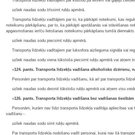
Transporta līdzekļu vadītājiem par kustību pa ietvēm vai gājēju celi
uzliek naudas sodu trīssimt rubļu apmērā.
Transporta līdzekļu vadītājiem par to, ka pārkāpti noteikumi, kas reg
noteikumu pārkāpšanu, par to, ka pārkāpti apstāšanās vai stāvēšanas not
apgaismošanas ierīču lietošanas noteikumu pārkāpšanu tumšā diennakts 
uzliek naudas sodu piecsimt rubļu apmērā.
Transporta līdzekļu vadītajiem par luksofora aizlieguma signāla vai r
uzliek naudas sodu viena tūkstoša piecsimt rubļu apmērā vai atņem tr
«
124. pants. Transporta līdzekļu vadīšana alkoholisko dzērienu, n
Personām par transporta līdzekļu vadīšanu, kā arī par transporta līdze
uzliek naudas sodu desmit tūkstošu rubļu apmērā vai atņem visu veidu
«
126. pants. Transporta līdzekļu vadīšana bez vadīšanas tiesībām
Personām, kurām nav līdzi transporta līdzekļa vadītāja apliecības vai t
vadīšanu -
uzliek naudas sodu simt rubļu apmērā.
Par transporta līdzekļa nodošanu vadīt personai, kurai nav šā transport