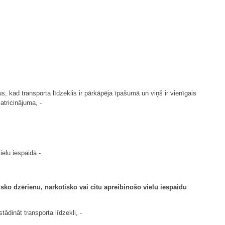
 kad transporta līdzeklis ir pārkāpēja īpašumā un viņš ir vienīgais
atricinājuma, -
ielu iespaidā -
sko dzērienu, narkotisko vai citu apreibinošo vielu iespaidu
ādināt transporta līdzekli, -