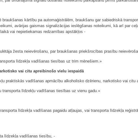
ņiem, par brīdinājuma signālu došanas noteikumu pārkāpšanu pirms pārkārtošan
ulē braukšanas kārtību pa automaģistrālēm, braukšanu gar sabiedriskā transpor
eikumi, avārijas gaismas signalizācijas ieslēgšanas noteikumi, kā arī par ce
laikā vai nepietiekamas redzamības apstākļos -
egulētāja žesta neievērošanu, par braukšanas priekšrocības prasību neievēro
ansporta līdzekļa vadīšanas tiesības uz trim mēnešiem.»
arkotisko vai citu apreibinošo vielu iespaidā
kļu praktiskās vadīšanas apmācību alkoholisko dzērienu, narkotisko vai citu a
 transporta līdzekļu vadīšanas tiesības uz vienu gadu.»
ransporta līdzekļa vadīšanas pagaidu atļaujas, vai transporta līdzekļa reģistrā
a līdzekļa vadīšanas tiesību, -