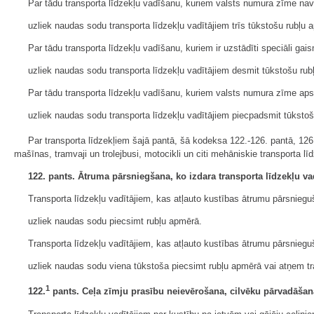
Par tādu transporta līdzekļu vadīšanu, kuriem valsts numura zīme nav 
uzliek naudas sodu transporta līdzekļu vadītājiem trīs tūkstošu rubļ
Par tādu transporta līdzekļu vadīšanu, kuriem ir uzstādīti speciāli gais
uzliek naudas sodu transporta līdzekļu vadītājiem desmit tūkstošu rub
Par tādu transporta līdzekļu vadīšanu, kuriem valsts numura zīme apslē
uzliek naudas sodu transporta līdzekļu vadītājiem piecpadsmit tūkstoš
Par transporta līdzekļiem šajā pantā, šā kodeksa 122.-126. pantā, 126
mašīnas, tramvaji un trolejbusi, motocikli un citi mehāniskie transporta 
122. pants. Ātruma pārsniegšana, ko izdara transporta līdzekļu vad
Transporta līdzekļu vadītājiem, kas atļauto kustības ātrumu pārsnieguš
uzliek naudas sodu piecsimt rubļu apmērā.
Transporta līdzekļu vadītājiem, kas atļauto kustības ātrumu pārsniegu
uzliek naudas sodu viena tūkstoša piecsimt rubļu apmērā vai atņem tr
1
122.
pants. Ceļa zīmju prasību neievērošana, cilvēku pārvadāšana