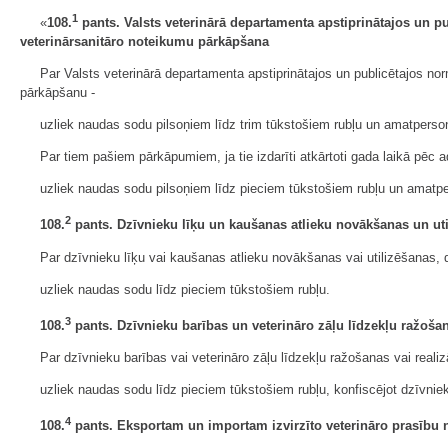
1
«
108.
pants. Valsts veterinārā departamenta apstiprinātajos un p
veterinārsanitāro noteikumu pārkāpšana
Par Valsts veterinārā departamenta apstiprinātajos un publicētajos no
pārkāpšanu -
uzliek naudas sodu pilsoņiem līdz trim tūkstošiem rubļu un amatperso
Par tiem pašiem pārkāpumiem, ja tie izdarīti atkārtoti gada laikā pēc a
uzliek naudas sodu pilsoņiem līdz pieciem tūkstošiem rubļu un amatpe
2
108.
pants. Dzīvnieku līķu un kaušanas atlieku novākšanas un ut
Par dzīvnieku līķu vai kaušanas atlieku novākšanas vai utilizēšanas,
uzliek naudas sodu līdz pieciem tūkstošiem rubļu.
3
108.
pants. Dzīvnieku barības un veterināro zāļu līdzekļu ražoša
Par dzīvnieku barības vai veterināro zāļu līdzekļu ražošanas vai reali
uzliek naudas sodu līdz pieciem tūkstošiem rubļu, konfiscējot dzīvniek
4
108.
pants. Eksportam un importam izvirzīto veterināro prasību 