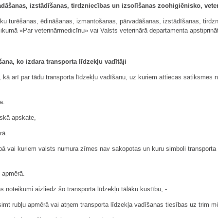
dāšanas, izstādīšanas, tirdzniecības un izsolīšanas zoohigiēnisko, vete
ieku turēšanas, ēdināšanas, izmantošanas, pārvadāšanas, izstādīšanas, tirdzni
likumā «Par veterinārmedicīnu» vai Valsts veterinārā departamenta apstiprināt
ana, ko izdara transporta līdzekļu vadītāji
 kā arī par tādu transporta līdzekļu vadīšanu, uz kuriem attiecas satiksmes n
ā.
iskā apskate, -
rā.
ārtībā vai kuriem valsts numura zīmes nav sakopotas un kuru simboli transpor
u apmērā.
s noteikumi aizliedz šo transporta līdzekļu tālāku kustību, -
csimt rubļu apmērā vai atņem transporta līdzekļa vadīšanas tiesības uz trim 