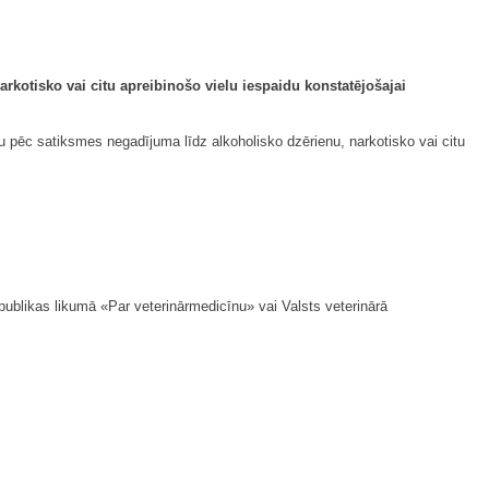
rkotisko vai citu apreibinošo vielu iespaidu konstatējošajai
anu pēc satiksmes negadījuma līdz alkoholisko dzērienu, narkotisko vai citu
epublikas likumā «Par veterinārmedicīnu» vai Valsts veterinārā