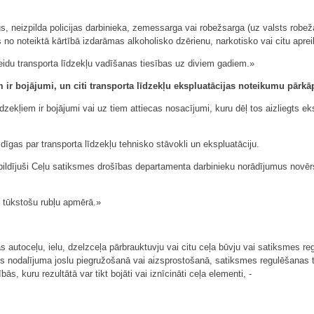
s, neizpilda policijas darbinieka, zemessarga vai robežsarga (uz valsts robeža
rās no noteiktā kārtībā izdarāmas alkoholisko dzērienu, narkotisko vai citu apr
idu transporta līdzekļu vadīšanas tiesības uz diviem gadiem.»
m ir bojājumi, un citi transporta līdzekļu ekspluatācijas noteikumu pārk
zekļiem ir bojājumi vai uz tiem attiecas nosacījumi, kuru dēļ tos aizliegts ekspl
īgas par transporta līdzekļu tehnisko stāvokli un ekspluatāciju.
izpildījuši Ceļu satiksmes drošības departamenta darbinieku norādījumus novē
 tūkstošu rubļu apmērā.»
 autoceļu, ielu, dzelzceļa pārbrauktuvju vai citu ceļa būvju vai satiksmes r
s nodalījuma joslu piegružošanā vai aizsprostošanā, satiksmes regulēšanas teh
, kuru rezultātā var tikt bojāti vai iznīcināti ceļa elementi, -