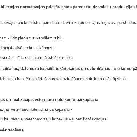
ublicētajos normatīvajos priekšrakstos paredzēto dzīvnieku produkcijas 
rmatīvajos priekšrakstos paredzēto dzīvnieku produkcijas ieguves, pārstrādes
nām - līdz pieciem tūkstošiem rubļu.
dministratīvā soda uzlikšanas, -
rsonām - līdz septiņiem tūkstošiem rubļu.
ilizēšanas, dzīvnieku kapsētu iekārtošanas un uzturēšanas noteikumu p
 dzīvnieku kapsētu iekārtošanas vai uzturēšanas noteikumu pārkāpšanu -
nas un realizācijas veterināro noteikumu pārkāpšana
zācijas veterināro noteikumu pārkāpšanu -
u barības vai veterināro zāļu līdzekļus vai bez konfiskācijas.
neievērošana