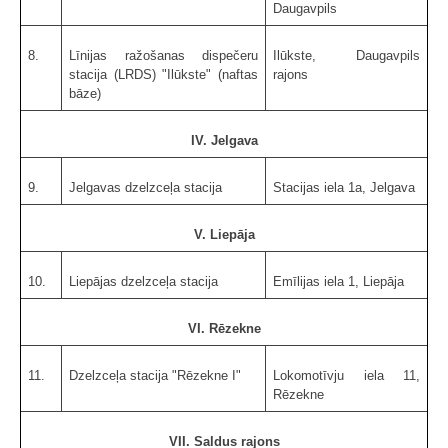
Daugavpils
8.
Līnijas ražošanas dispečeru
Ilūkste, Daugavpils
stacija (LRDS) "Ilūkste" (naftas
rajons
bāze)
IV. Jelgava
9.
Jelgavas dzelzceļa stacija
Stacijas iela 1a, Jelgava
V. Liepāja
10.
Liepājas dzelzceļa stacija
Emīlijas iela 1, Liepāja
VI. Rēzekne
11.
Dzelzceļa stacija "Rēzekne I"
Lokomotīvju iela 11,
Rēzekne
VII. Saldus rajons