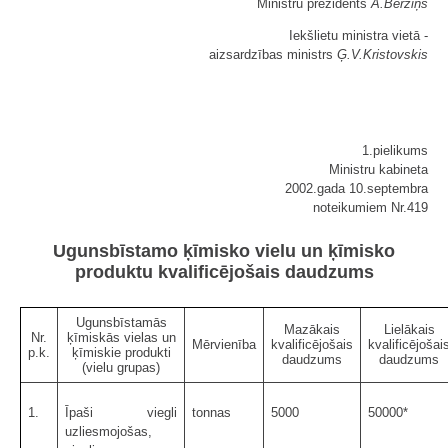
Ministru prezidents
A.Bērziņš
Iekšlietu ministra vietā -
aizsardzības ministrs
Ģ.V.Kristovskis
1.pielikums
Ministru kabineta
2002.gada 10.septembra
noteikumiem Nr.419
Ugunsbīstamo ķīmisko vielu un ķīmisko
produktu kvalificējošais daudzums
Ugunsbīstamās
Mazākais
Lielākais
Nr.
ķīmiskās vielas un
Mērvienība
kvalificējošais
kvalificējošai
p.k.
ķīmiskie produkti
daudzums
daudzums
(vielu grupas)
1.
Īpaši viegli
tonnas
5000
50000*
uzliesmojošas,