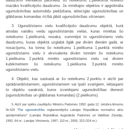
daudzums vienlaikus pārsniedz šo noteikumu 1.pielikumā noteikto
mazāko kvalificējošo daudzumu. Ja minētajos objektos ir apgrūtināta
ugunsdzēsības automobiļu piekļūšana, attiecīgās ugunsdzēsības un
glābšanas komandas rīcībā jābūt ugunsdzēsības vilcienam.
3. Ugunsbīstamo vielu kvalificējošo daudzumu objektā, kurā
atrodas vairāku veidu ugunsbīstamās vielas, kuras minētas šo
noteikumu 1.pielikumā, nosaka, summējot to ugunsbīstamo vielu
daudzumu, kuras objektā uzglabā ilgāk par divām dienām gadā, ar
nosacījumu, ka tonna šo noteikumu 1.pielikuma 1.punktā minēto
ugunsbīstamo vielu ir ekvivalenta divām tonnām šo noteikumu
1.pielikuma 2.punktā minēto ugunsbīstamo vielu vai diviem
kubikmetriem šo noteikumu 1.pielikuma 3.punktā minēto
ugunsbīstamo vielu.
4. Objekti, kas saskaņā ar šo noteikumu 2.punktu ir atzīti par
sprādzienbīstamiem, ugunsbīstamiem vai īpaši svarīgiem, iekļaujami
to objektu sarakstā, kuros izveidojami ugunsdrošības dienesti
(ugunsdzēsības un glābšanas komandas) (2.pielikums).
5. Atzīt par spēku zaudējušu Ministru Padomes 1992. gada 12. oktobra lēmumu
Nr.425 "
Par ugunsdrošību
reglamentējošo Latvijas Republikas normatīvo aktu
apstiprināšanu" (Latvijas Republikas Augstākās Padomes un Valdības Ziņotājs,
1992, 64.nr.; Latvijas Vēstnesis, 1997, 110.nr.; 2000, 323./324.nr.).