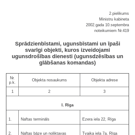
2.pielikums
Ministru kabineta
2002.gada 10.septembra
noteikumiem Nr.419
Sprādzienbīstami, ugunsbīstami un īpaši
svarīgi objekti, kuros izveidojami
ugunsdrošības dienesti (ugunsdzēsības un
glābšanas komandas)
Nr.
Objekta nosaukums
Objekta adrese
p.k.
1
2
3
I. Rīga
1.
Naftas termināls
Ezera iela 22, Rīga
2.
Naftas bāze un noliktavas
Tvaika iela 7a, Rīga