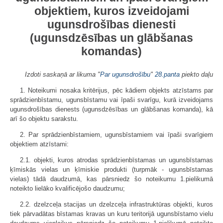
objektiem, kuros izveidojami
ugunsdrošības dienesti
(ugunsdzēsības un glābšanas
komandas)
Izdoti saskaņā ar likuma "
Par ugunsdrošību
"
28.panta
piekto daļu
1. Noteikumi nosaka kritērijus, pēc kādiem objekts atzīstams par
sprādzienbīstamu, ugunsbīstamu vai īpaši svarīgu, kurā izveidojams
ugunsdrošības dienests (ugunsdzēsības un glābšanas komanda), kā
arī šo objektu sarakstu.
2. Par sprādzienbīstamiem, ugunsbīstamiem vai īpaši svarīgiem
objektiem atzīstami:
2.1. objekti, kuros atrodas sprādzienbīstamas un ugunsbīstamas
ķīmiskās vielas un ķīmiskie produkti (turpmāk - ugunsbīstamas
vielas) tādā daudzumā, kas pārsniedz šo noteikumu 1.pielikumā
noteikto lielāko kvalificējošo daudzumu;
2.2. dzelzceļa stacijas un dzelzceļa infrastruktūras objekti, kuros
tiek pārvadātas bīstamas kravas un kuru teritorijā ugunsbīstamo vielu