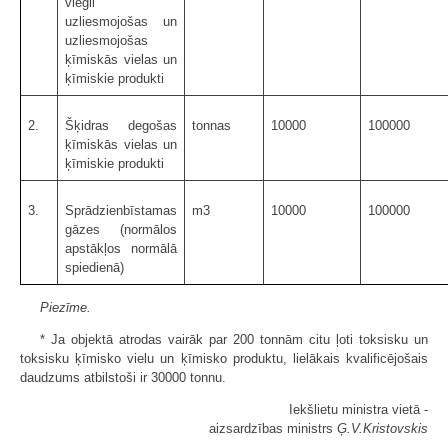
viegli
uzliesmojošas un
uzliesmojošas
ķīmiskās vielas un
ķīmiskie produkti
2.
Šķidras degošas
tonnas
10000
100000
ķīmiskās vielas un
ķīmiskie produkti
3.
Sprādzienbīstamas
m3
10000
100000
gāzes (normālos
apstākļos normālā
spiedienā)
Piezīme.
* Ja objektā atrodas vairāk par 200 tonnām citu ļoti toksisku un
toksisku ķīmisko vielu un ķīmisko produktu, lielākais kvalificējošais
daudzums atbilstoši ir 30000 tonnu.
Iekšlietu ministra vietā -
aizsardzības ministrs
Ģ.V.Kristovskis