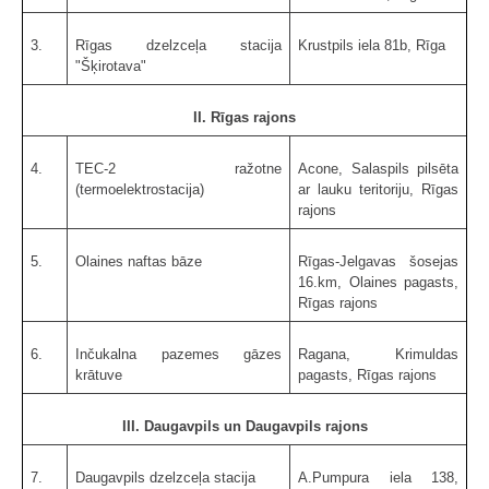
3.
Rīgas dzelzceļa stacija
Krustpils iela 81b, Rīga
"Šķirotava"
II. Rīgas rajons
4.
TEC-2 ražotne
Acone, Salaspils pilsēta
(termoelektrostacija)
ar lauku teritoriju, Rīgas
rajons
5.
Olaines naftas bāze
Rīgas-Jelgavas šosejas
16.km, Olaines pagasts,
Rīgas rajons
6.
Inčukalna pazemes gāzes
Ragana, Krimuldas
krātuve
pagasts, Rīgas rajons
III. Daugavpils un Daugavpils rajons
7.
Daugavpils dzelzceļa stacija
A.Pumpura iela 138,