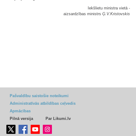
Iekšlietu ministra vietā -
aizsardzības ministrs
Ģ.V.Kristovskis
Pašvaldību saistošie noteikumi
Administratīvās atbildības ceļvedis
Apmācības
Pilnā versija
Par Likumi.lv