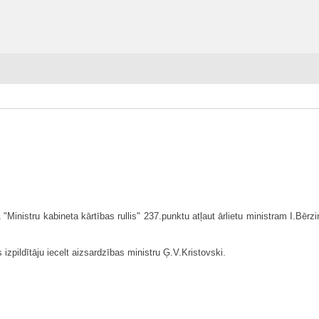
"Ministru kabineta kārtības rullis" 237.punktu atļaut ārlietu ministram I.Bē
s izpildītāju iecelt aizsardzības ministru Ģ.V.Kristovski.