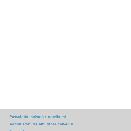
Pašvaldību saistošie noteikumi
Administratīvās atbildības ceļvedis