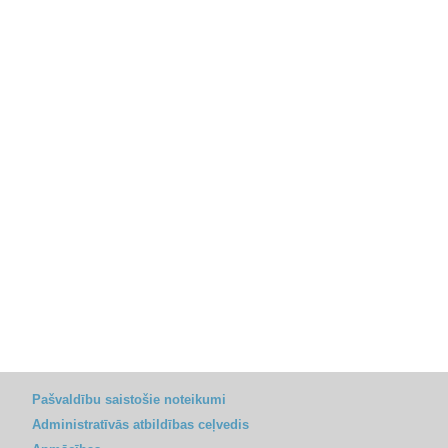
Pašvaldību saistošie noteikumi
Administratīvās atbildības ceļvedis