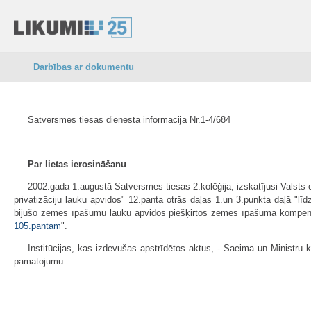
Darbības ar dokumentu
Satversmes tiesas dienesta informācija Nr.1-4/684
Par lietas ierosināšanu
2002.gada 1.augustā Satversmes tiesas 2.kolēģija, izskatījusi Valsts c
privatizāciju lauku apvidos" 12.panta otrās daļas 1.un 3.punkta daļā 
bijušo zemes īpašumu lauku apvidos piešķirtos zemes īpašuma kompensāci
105.pantam
".
Institūcijas, kas izdevušas apstrīdētos aktus, - Saeima un Ministru k
pamatojumu.