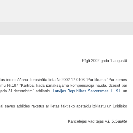
Rīgā 2002.gada 1.augustā
etas ierosināšanu. Ierosināta lieta Nr.2002-17-0103 "Par likuma "Par zemes
ikumu Nr.187 "Kārtība, kādā izmaksājama kompensācija naudā, dzēšot par
.gada 31.decembrim" atbilstību
Latvijas Republikas Satversmes
1.
,
91.
un
 savus atbildes rakstus ar lietas faktisko apstākļu izklāstu un juridisko
Kancelejas vadītājas v.i.
S.Saulīte