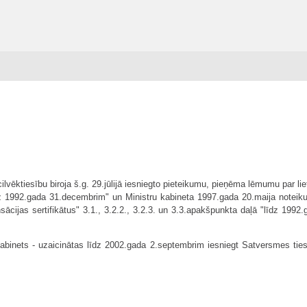
ilvēktiesību biroja š.g. 29.jūlijā iesniegto pieteikumu, pieņēma lēmumu par li
"līdz 1992.gada 31.decembrim" un Ministru kabineta 1997.gada 20.maija note
jas sertifikātus" 3.1., 3.2.2., 3.2.3. un 3.3.apakšpunkta daļā "līdz 1992
abinets - uzaicinātas līdz 2002.gada 2.septembrim iesniegt Satversmes tiesai