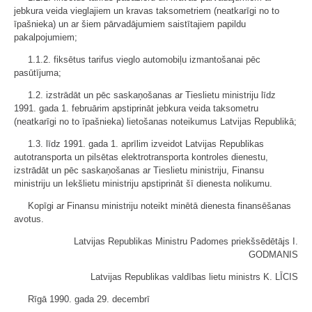
jebkura veida vieglajiem un kravas taksometriem (neatkarīgi no to
īpašnieka) un ar šiem pārvadājumiem saistītajiem papildu
pakalpojumiem;
1.1.2. fiksētus tarifus vieglo automobiļu izmantošanai pēc
pasūtījuma;
1.2. izstrādāt un pēc saskaņošanas ar Tieslietu ministriju līdz
1991. gada 1. februārim apstiprināt jebkura veida taksometru
(neatkarīgi no to īpašnieka) lietošanas noteikumus Latvijas Republikā;
1.3. līdz 1991. gada 1. aprīlim izveidot Latvijas Republikas
autotransporta un pilsētas elektrotransporta kontroles dienestu,
izstrādāt un pēc saskaņošanas ar Tieslietu ministriju, Finansu
ministriju un Iekšlietu ministriju apstiprināt šī dienesta nolikumu.
Kopīgi ar Finansu ministriju noteikt minētā dienesta finansēšanas
avotus.
Latvijas Republikas Ministru Padomes priekšsēdētājs I.
GODMANIS
Latvijas Republikas valdības lietu ministrs K. LĪCIS
Rīgā 1990. gada 29. decembrī