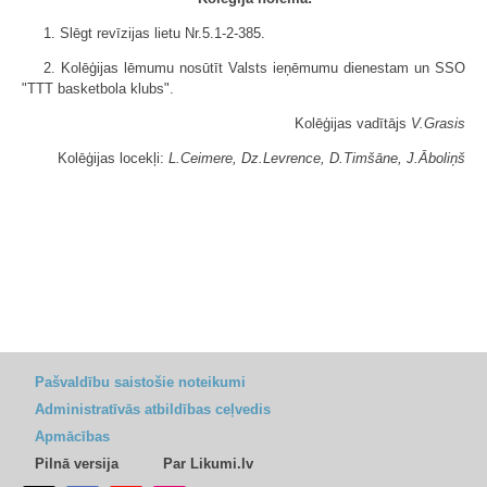
1. Slēgt revīzijas lietu Nr.5.1-2-385.
2. Kolēģijas lēmumu nosūtīt Valsts ieņēmumu dienestam un SSO
"TTT basketbola klubs".
Kolēģijas vadītājs
V.Grasis
Kolēģijas locekļi:
L.Ceimere, Dz.Levrence, D.Timšāne, J.Āboliņš
Pašvaldību saistošie noteikumi
Administratīvās atbildības ceļvedis
Apmācības
Pilnā versija
Par Likumi.lv