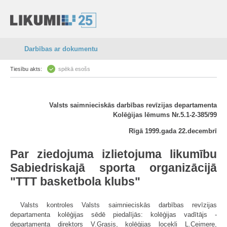
Darbības ar dokumentu
Tiesību akts:
spēkā esošs
Valsts saimnieciskās darbības revīzijas departamenta
Kolēģijas lēmums Nr.5.1-2-385/99
Rīgā 1999.gada 22.decembrī
Par ziedojuma izlietojuma likumību
Sabiedriskajā sporta organizācijā
"TTT basketbola klubs"
Valsts kontroles Valsts saimnieciskās darbības revīzijas
departamenta kolēģijas sēdē piedalījās: kolēģijas vadītājs -
departamenta direktors V.Grasis, kolēģijas locekļi L.Ceimere,