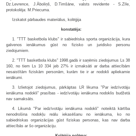
Dz.Levrence, J.Āboliņš, D.Timšāne, valsts revidente - S.Zīle,
protokolēja: M.Priecuma.
Izskatot pārbaudes materiālus, kolēģija
konstatēja:
1. "TTT basketbola klubs" ir sabiedriska sporta organizācija, kura
galvenos ienākumus gūst no fizisko un juridisko personu
ziedojumiem.
2. "TTT basketbola klubs" 1998.gadā ir saņēmis ziedojumus Ls 38
160, no tiem Ls 10 334 jeb 27% ir izmaksāti ar darba attiecībām
nesaistītām fiziskām personām, kurām tie ir ar nodokli apliekamie
ienākumi.
3. Izlietojot ziedojumus, pārkāptas LR likuma "Par iedzīvotāju
ienākuma nodokli" prasības - iedzīvotāju ienākuma nodoklis budžetā
nav samaksāts.
4. Likumā "Par iedzīvotāju ienākuma nodokli" noteiktā kārtība
nenodrošina nodokļu reālu iekasēšanu no ienākuma, ko no
sabiedriskas organizācijas gūst fiziskas personas, kas nav darba
attiecībās ar šo organizāciju.
Kolēģija nolēma: