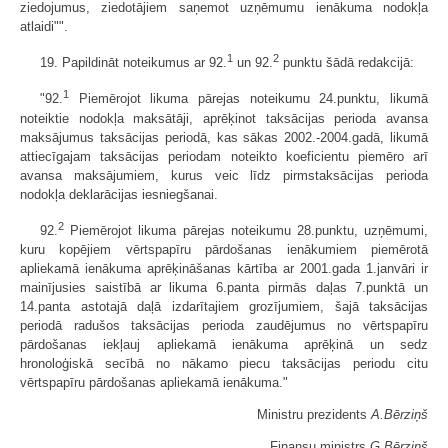
ziedojumus, ziedotājiem saņemot uzņēmumu ienākuma nodokļa
atlaidi"".
1
2
19. Papildināt noteikumus ar 92.
un 92.
punktu šādā redakcijā:
1
"92.
Piemērojot likuma pārejas noteikumu 24.punktu, likumā
noteiktie nodokļa maksātāji, aprēķinot taksācijas perioda avansa
maksājumus taksācijas periodā, kas sākas 2002.-2004.gadā, likumā
attiecīgajam taksācijas periodam noteikto koeficientu piemēro arī
avansa maksājumiem, kurus veic līdz pirmstaksācijas perioda
nodokļa deklarācijas iesniegšanai.
2
92.
Piemērojot likuma pārejas noteikumu 28.punktu, uzņēmumi,
kuru kopējiem vērtspapīru pārdošanas ienākumiem piemērotā
apliekamā ienākuma aprēķināšanas kārtība ar 2001.gada 1.janvāri ir
mainījusies saistībā ar likuma 6.panta pirmās daļas 7.punktā un
14.panta astotajā daļā izdarītajiem grozījumiem, šajā taksācijas
periodā radušos taksācijas perioda zaudējumus no vērtspapīru
pārdošanas iekļauj apliekamā ienākuma aprēķinā un sedz
hronoloģiskā secībā no nākamo piecu taksācijas periodu citu
vērtspapīru pārdošanas apliekamā ienākuma."
Ministru prezidents
A.Bērziņš
Finansu ministrs
G.Bērziņš