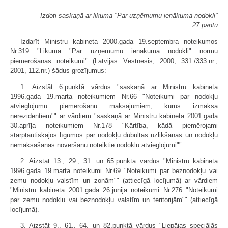
Izdoti saskaņā ar likuma "Par uzņēmumu ienākuma nodokli"
27.pantu
Izdarīt Ministru kabineta 2000.gada 19.septembra noteikumos
Nr.319 "Likuma "Par uzņēmumu ienākuma nodokli" normu
piemērošanas noteikumi" (Latvijas Vēstnesis, 2000, 331./333.nr.;
2001, 112.nr.) šādus grozījumus:
1. Aizstāt 6.punktā vārdus "saskaņā ar Ministru kabineta
1996.gada 19.marta noteikumiem Nr.66 "Noteikumi par nodokļu
atvieglojumu piemērošanu maksājumiem, kurus izmaksā
nerezidentiem"" ar vārdiem "saskaņā ar Ministru kabineta 2001.gada
30.aprīļa noteikumiem Nr.178 "Kārtība, kādā piemērojami
starptautiskajos līgumos par nodokļu dubultās uzlikšanas un nodokļu
nemaksāšanas novēršanu noteiktie nodokļu atvieglojumi"".
2. Aizstāt 13., 29., 31. un 65.punktā vārdus "Ministru kabineta
1996.gada 19.marta noteikumi Nr.69 "Noteikumi par beznodokļu vai
zemu nodokļu valstīm un zonām"" (attiecīgā locījumā) ar vārdiem
"Ministru kabineta 2001.gada 26.jūnija noteikumi Nr.276 "Noteikumi
par zemu nodokļu vai beznodokļu valstīm un teritorijām"" (attiecīgā
locījumā).
3. Aizstāt 9., 61., 64. un 82.punktā vārdus "Liepājas speciālās