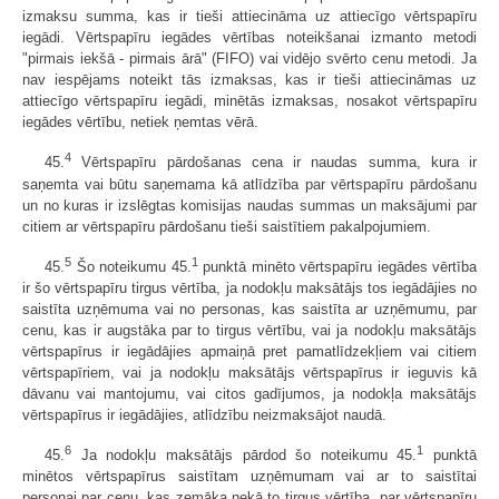
izmaksu summa, kas ir tieši attiecināma uz attiecīgo vērtspapīru
iegādi. Vērtspapīru iegādes vērtības noteikšanai izmanto metodi
"pirmais iekšā - pirmais ārā" (FIFO) vai vidējo svērto cenu metodi. Ja
nav iespējams noteikt tās izmaksas, kas ir tieši attiecināmas uz
attiecīgo vērtspapīru iegādi, minētās izmaksas, nosakot vērtspapīru
iegādes vērtību, netiek ņemtas vērā.
4
45.
Vērtspapīru pārdošanas cena ir naudas summa, kura ir
saņemta vai būtu saņemama kā atlīdzība par vērtspapīru pārdošanu
un no kuras ir izslēgtas komisijas naudas summas un maksājumi par
citiem ar vērtspapīru pārdošanu tieši saistītiem pakalpojumiem.
5
1
45.
Šo noteikumu 45.
punktā minēto vērtspapīru iegādes vērtība
ir šo vērtspapīru tirgus vērtība, ja nodokļu maksātājs tos iegādājies no
saistīta uzņēmuma vai no personas, kas saistīta ar uzņēmumu, par
cenu, kas ir augstāka par to tirgus vērtību, vai ja nodokļu maksātājs
vērtspapīrus ir iegādājies apmaiņā pret pamatlīdzekļiem vai citiem
vērtspapīriem, vai ja nodokļu maksātājs vērtspapīrus ir ieguvis kā
dāvanu vai mantojumu, vai citos gadījumos, ja nodokļa maksātājs
vērtspapīrus ir iegādājies, atlīdzību neizmaksājot naudā.
6
1
45.
Ja nodokļu maksātājs pārdod šo noteikumu 45.
punktā
minētos vērtspapīrus saistītam uzņēmumam vai ar to saistītai
personai par cenu, kas zemāka nekā to tirgus vērtība, par vērtspapīru