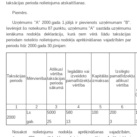
taksācijas perioda nolietojuma atskaitīšanas.
Piemērs.
Uzņēmums "A" 2000.gada 1.jūlijā ir pievienots uzņēmumam "B".
Ievērojot šo noteikumu 87.punktu, uzņēmums "A" sastāda uzņēmumu
ienākuma nodokļa deklarāciju, kurā ņem vērā šādu taksācijas
periodam noteikto nolietojumu nodokļa aprēķināšanas vajadzībām par
periodu līdz 2000.gada 30.jūnijam:
Atlikusī
Iegādāto vai
Izslēgto
vērtība
Taksācijas
izveidoto
Kapitālās
pamatlīdzekļu
Mērvienība
taksācijas
periods
pamatlīdzekļu
izmaksas
atlikusī
perioda
vērtība
vērtība
sākumā
1
2
3
4
5
6
Ls
5000
580
100
200
2000
gab.
25
13
3
Nosakot nolietojumu nodokļa aprēķināšanas vajadzībām,