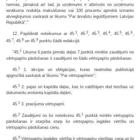
normas, jāmaksā arī tad, ja uzņēmums ir atbrīvots no uzņēmumu
ienākuma nodokļa maksāšanas vai 100 procentu apmērā izmanto
atvieglojumus saskaņā ar likumu "Par ārvalstu ieguldījumiem Latvijas
Republikā"."
1
2
3
4
5
6
12. Papildināt noteikumus ar 45.
, 45.
, 45.
, 45.
, 45.
, 45.
,
7
8
9
45.
, 45.
un 45.
punktu šādā redakcijā:
1
"45.
Likuma 6.panta pirmās daļas 7.punktā minētie zaudējumi no
vērtspapīru pārdošanas ir zaudējumi no šādu vērtspapīru pārdošanas:
1
45.
1. akcijas un obligācijas, kuras neatrodas publiskajā
apgrozībā saskaņā ar likumu "Par vērtspapīriem";
1
45.
2. pajas un kapitāla daļas, kas to valdītājam dod tiesības uz
dokumentu emitenta kapitāla daļām;
1
45.
3. prasījuma vērtspapīri.
2
1
45.
Zaudējumi no šo noteikumu 45.
punktā minēto vērtspapīru
pārdošanas ir starpība starp šo vērtspapīru iegādes vērtību un
vērtspapīru pārdošanas cenu.
3
45.
Vērtspapīru iegādes vērtība ir vērtspapīru vienības cena un to