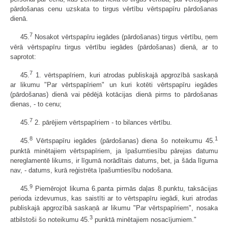
pārdošanas cenu uzskata to tirgus vērtību vērtspapīru pārdošanas
dienā.
7
45.
Nosakot vērtspapīru iegādes (pārdošanas) tirgus vērtību, ņem
vērā vērtspapīru tirgus vērtību iegādes (pārdošanas) dienā, ar to
saprotot:
7
45.
1. vērtspapīriem, kuri atrodas publiskajā apgrozībā saskaņā
ar likumu "Par vērtspapīriem" un kuri kotēti vērtspapīru iegādes
(pārdošanas) dienā vai pēdējā kotācijas dienā pirms to pārdošanas
dienas, - to cenu;
7
45.
2. pārējiem vērtspapīriem - to bilances vērtību.
8
1
45.
Vērtspapīru iegādes (pārdošanas) diena šo noteikumu 45.
punktā minētajiem vērtspapīriem, ja īpašumtiesību pārejas datumu
nereglamentē likums, ir līgumā norādītais datums, bet, ja šāda līguma
nav, - datums, kurā reģistrēta īpašumtiesību nodošana.
9
45.
Piemērojot likuma 6.panta pirmās daļas 8.punktu, taksācijas
perioda izdevumus, kas saistīti ar to vērtspapīru iegādi, kuri atrodas
publiskajā apgrozībā saskaņā ar likumu "Par vērtspapīriem", nosaka
3
atbilstoši šo noteikumu 45.
punktā minētajiem nosacījumiem."