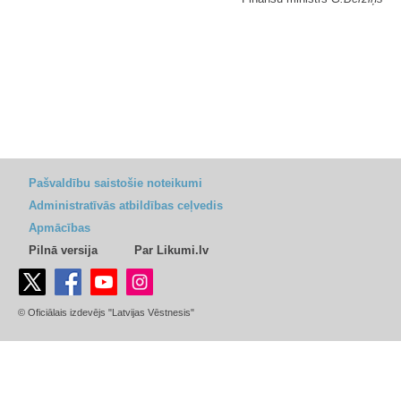
Pašvaldību saistošie noteikumi
Administratīvās atbildības ceļvedis
Apmācības
Pilnā versija
Par Likumi.lv
© Oficiālais izdevējs "Latvijas Vēstnesis"