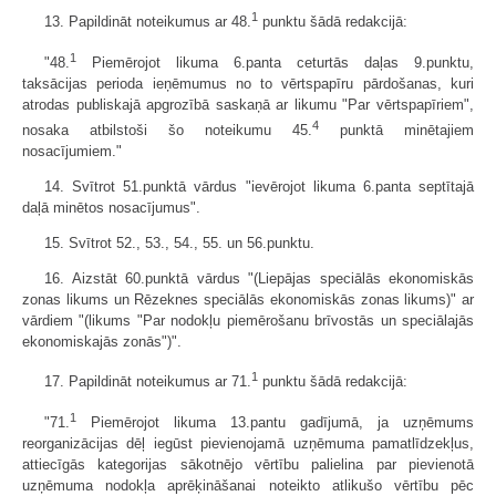
1
13. Papildināt noteikumus ar 48.
punktu šādā redakcijā:
1
"48.
Piemērojot likuma 6.panta ceturtās daļas 9.punktu,
taksācijas perioda ieņēmumus no to vērtspapīru pārdošanas, kuri
atrodas publiskajā apgrozībā saskaņā ar likumu "Par vērtspapīriem",
4
nosaka atbilstoši šo noteikumu 45.
punktā minētajiem
nosacījumiem."
14. Svītrot 51.punktā vārdus "ievērojot likuma 6.panta septītajā
daļā minētos nosacījumus".
15. Svītrot 52., 53., 54., 55. un 56.punktu.
16. Aizstāt 60.punktā vārdus "(Liepājas speciālās ekonomiskās
zonas likums un Rēzeknes speciālās ekonomiskās zonas likums)" ar
vārdiem "(likums "Par nodokļu piemērošanu brīvostās un speciālajās
ekonomiskajās zonās")".
1
17. Papildināt noteikumus ar 71.
punktu šādā redakcijā:
1
"71.
Piemērojot likuma 13.pantu gadījumā, ja uzņēmums
reorganizācijas dēļ iegūst pievienojamā uzņēmuma pamatlīdzekļus,
attiecīgās kategorijas sākotnējo vērtību palielina par pievienotā
uzņēmuma nodokļa aprēķināšanai noteikto atlikušo vērtību pēc