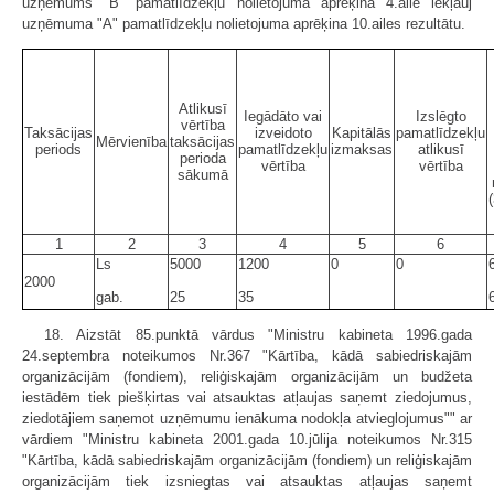
uzņēmums "B" pamatlīdzekļu nolietojuma aprēķina 4.ailē iekļauj
uzņēmuma "A" pamatlīdzekļu nolietojuma aprēķina 10.ailes rezultātu.
Atlikusī
Iegādāto vai
Izslēgto
vērtība
Taksācijas
izveidoto
Kapitālās
pamatlīdzekļu
Mērvienība
taksācijas
periods
pamatlīdzekļu
izmaksas
atlikusī
perioda
vērtība
vērtība
sākumā
1
2
3
4
5
6
Ls
5000
1200
0
0
2000
gab.
25
35
18. Aizstāt 85.punktā vārdus "Ministru kabineta 1996.gada
24.septembra noteikumos Nr.367 "Kārtība, kādā sabiedriskajām
organizācijām (fondiem), reliģiskajām organizācijām un budžeta
iestādēm tiek piešķirtas vai atsauktas atļaujas saņemt ziedojumus,
ziedotājiem saņemot uzņēmumu ienākuma nodokļa atvieglojumus"" ar
vārdiem "Ministru kabineta 2001.gada 10.jūlija noteikumos Nr.315
"Kārtība, kādā sabiedriskajām organizācijām (fondiem) un reliģiskajām
organizācijām tiek izsniegtas vai atsauktas atļaujas saņemt