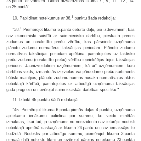
23.pantā" ar vārdiem "Darba aizsardzības likuma 7., 8., 11., 12., 14.
un 25.pantā".
1
10. Papildināt noteikumus ar 38.
punktu šādā redakcijā:
1
"38.
Piemērojot likuma 5.panta ceturto daļu, pie izdevumiem, kas
nav ekonomiski saistīti ar saimniecisko darbību, pieskaita preces
zudumus un norakstīto preču vērtību, kas pārsniedz uzņēmuma
plānoto zudumu normatīvus taksācijas periodam. Plānoto zudumu
normatīvus taksācijas periodam aprēķina, pamatojoties uz faktisko
preču zudumu (norakstīto preču) vērtību iepriekšējos trijos taksācijas
periodos. Jaunizveidotiem uzņēmumiem, kā arī uzņēmumiem, kuru
darbības veids, izmantotās izejvielas vai pārdodamo preču sortiments
būtiski mainījies, plānoto zudumu normas nosaka normatīvajos aktos
noteiktajā kārtībā, pamatojoties uz attiecīgā uzņēmuma taksācijas
gada prognozi un ievērojot saimnieciskās darbības specifiku."
11. Izteikt 45.punktu šādā redakcijā:
"45. Piemērojot likuma 6.panta pirmās daļas 4.punktu, uzņēmuma
apliekamo ienākumu palielina par summu, ko veido minētās
izmaksas, tikai tad, ja uzņēmums no nerezidenta nav ieturējis nodokli
noteiktajā apmērā saskaņā ar likuma 24.pantu un nav iemaksājis to
budžetā. Nodoklis par attiecīgo summu, piemērojot likuma 3.panta
pirmajā daļā noteikto likmi un ievērojot pārejas noteikumu 23.punkta