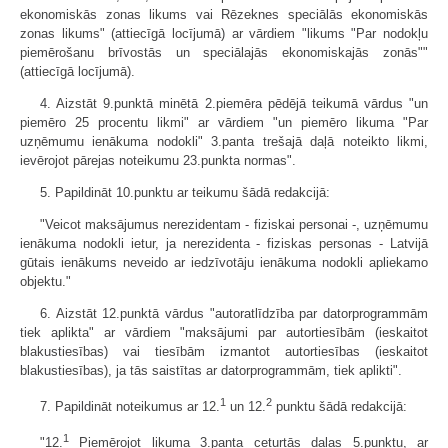
ekonomiskās zonas likums vai Rēzeknes speciālās ekonomiskās
zonas likums" (attiecīgā locījumā) ar vārdiem "likums "Par nodokļu
piemērošanu brīvostās un speciālajās ekonomiskajās zonās""
(attiecīgā locījumā).
4. Aizstāt 9.punktā minētā 2.piemēra pēdējā teikumā vārdus "un
piemēro 25 procentu likmi" ar vārdiem "un piemēro likuma "Par
uzņēmumu ienākuma nodokli" 3.panta trešajā daļā noteikto likmi,
ievērojot pārejas noteikumu 23.punkta normas".
5. Papildināt 10.punktu ar teikumu šādā redakcijā:
"Veicot maksājumus nerezidentam - fiziskai personai -, uzņēmumu
ienākuma nodokli ietur, ja nerezidenta - fiziskas personas - Latvijā
gūtais ienākums neveido ar iedzīvotāju ienākuma nodokli apliekamo
objektu."
6. Aizstāt 12.punktā vārdus "autoratlīdzība par datorprogrammām
tiek aplikta" ar vārdiem "maksājumi par autortiesībām (ieskaitot
blakustiesības) vai tiesībām izmantot autortiesības (ieskaitot
blakustiesības), ja tās saistītas ar datorprogrammām, tiek aplikti".
1
2
7. Papildināt noteikumus ar 12.
un 12.
punktu šādā redakcijā:
1
"12.
Piemērojot likuma 3.panta ceturtās daļas 5.punktu, ar