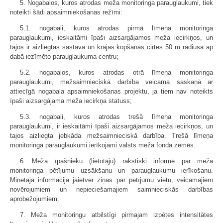
5. Nogabalos, kuros atrodas meža monitoringa parauglaukumi, tiek
noteikti šādi apsaimniekošanas režīmi:
5.1. nogabali, kuros atrodas pirmā līmeņa monitoringa
parauglaukumi, ieskaitāmi īpaši aizsargājamos meža iecirkņos, un
tajos ir aizliegtas sastāva un krājas kopšanas cirtes 50 m rādiusā ap
dabā iezīmēto parauglaukuma centru;
5.2. nogabalos, kuros atrodas otrā līmeņa monitoringa
parauglaukumi, mežsaimnieciskā darbība veicama saskaņā ar
attiecīgā nogabala apsaimniekošanas projektu, ja tiem nav noteikts
īpaši aizsargājama meža iecirkņa statuss;
5.3. nogabali, kuros atrodas trešā līmeņa monitoringa
parauglaukumi, ir ieskaitāmi īpaši aizsargājamos meža iecirkņos, un
tajos aizliegta jebkāda mežsaimnieciskā darbība. Trešā līmeņa
monitoringa parauglaukumi ierīkojami valsts meža fonda zemēs.
6. Meža īpašnieku (lietotāju) rakstiski informē par meža
monitoringa pētījumu uzsākšanu un parauglaukumu ierīkošanu.
Minētajā informācijā jāietver ziņas par pētījumu vietu, veicamajiem
novērojumiem un nepieciešamajiem saimnieciskās darbības
aprobežojumiem.
7. Meža monitoringu atbilstīgi pirmajam izpētes intensitātes