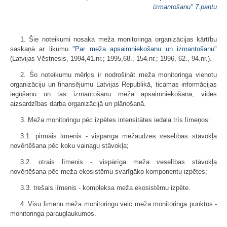
izmantošanu
"
7.pantu
1. Šie noteikumi nosaka meža monitoringa organizācijas kārtību
saskaņā ar likumu "
Par meža apsaimniekošanu un izmantošanu
"
(Latvijas Vēstnesis, 1994,41.nr.; 1995,68., 154.nr.; 1996, 62., 94.nr.).
2. Šo noteikumu mērķis ir nodrošināt meža monitoringa vienotu
organizāciju un finansējumu Latvijas Republikā, ticamas informācijas
iegūšanu un tās izmantošanu meža apsaimniekošanā, vides
aizsardzības darba organizācijā un plānošanā.
3. Meža monitoringu pēc izpētes intensitātes iedala trīs līmeņos:
3.1. pirmais līmenis - vispārīga mežaudzes veselības stāvokļa
novērtēšana pēc koku vainagu stāvokļa;
3.2. otrais līmenis - vispārīga meža veselības stāvokļa
novērtēšana pēc meža ekosistēmu svarīgāko komponentu izpētes;
3.3. trešais līmenis - kompleksa meža ekosistēmu izpēte.
4. Visu līmeņu meža monitoringu veic meža monitoringa punktos -
monitoringa parauglaukumos.