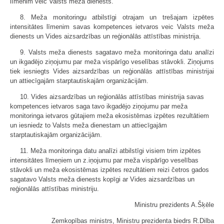
līmenim veic Valsts meža dienests.
8. Meža monitoringu atbilstīgi otrajam un trešajam izpētes
intensitātes līmenim savas kompetences ietvaros veic Valsts meža
dienests un Vides aizsardzības un reģionālās attīstības ministrija.
9. Valsts meža dienests sagatavo meža monitoringa datu analīzi
un ikgadējo ziņojumu par meža vispārīgo veselības stāvokli. Ziņojums
tiek iesniegts Vides aizsardzības un reģionālās attīstības ministrijai
un attiecīgajām starptautiskajām organizācijām.
10. Vides aizsardzības un reģionālās attīstības ministrija savas
kompetences ietvaros saga tavo ikgadējo ziņojumu par meža
monitoringa ietvaros gūtajiem meža ekosistēmas izpētes rezultātiem
un iesniedz to Valsts meža dienestam un attiecīgajām
starptautiskajām organizācijām.
11. Meža monitoringa datu analīzi atbilstīgi visiem trim izpētes
intensitātes līmeņiem un z.iņojumu par meža vispārīgo veselības
stāvokli un meža ekosistēmas izpētes rezultātiem reizi četros gados
sagatavo Valsts meža dienests kopīgi ar Vides aizsardzības un
reģionālās attīstības ministriju.
Ministru prezidents A.Šķēle
Zemkopības ministrs, Ministru prezidenta biedrs R.Dilba