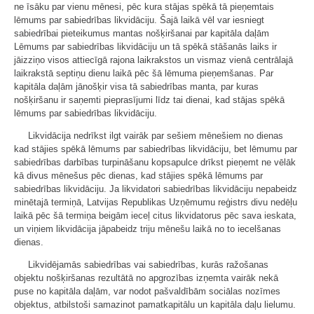
ne īsāku par vienu mēnesi, pēc kura stājas spēkā tā pieņemtais
lēmums par sabiedrības likvidāciju. Šajā laikā vēl var iesniegt
sabiedrībai pieteikumus mantas nošķiršanai par kapitāla daļām
Lēmums par sabiedrības likvidāciju un tā spēkā stāšanās laiks ir
jāizziņo visos attiecīgā rajona laikrakstos un vismaz vienā centrālajā
laikrakstā septiņu dienu laikā pēc šā lēmuma pieņemšanas. Par
kapitāla daļām jānošķir visa tā sabiedrības manta, par kuras
nošķiršanu ir saņemti pieprasījumi līdz tai dienai, kad stājas spēkā
lēmums par sabiedrības likvidāciju.
Likvidācija nedrīkst ilgt vairāk par sešiem mēnešiem no dienas
kad stājies spēkā lēmums par sabiedrības likvidāciju, bet lēmumu par
sabiedrības darbības turpināšanu kopsapulce drīkst pieņemt ne vēlāk
kā divus mēnešus pēc dienas, kad stājies spēkā lēmums par
sabiedrības likvidāciju. Ja likvidatori sabiedrības likvidāciju nepabeidz
minētajā termiņā, Latvijas Republikas Uzņēmumu reģistrs divu nedēļu
laikā pēc šā termiņa beigām ieceļ citus likvidatorus pēc sava ieskata,
un viņiem likvidācija jāpabeidz triju mēnešu laikā no to iecelšanas
dienas.
Likvidējamās sabiedrības vai sabiedrības, kurās ražošanas
objektu nošķiršanas rezultātā no apgrozības izņemta vairāk nekā
puse no kapitāla daļām, var nodot pašvaldībām sociālas nozīmes
objektus, atbilstoši samazinot pamatkapitālu un kapitāla daļu lielumu.