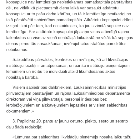
kopsapulce nav lemttiesīga nepietiekamas pamatkapitāla pārstāvības
dēļ, ne vēlāk kā piecpadsmit dienu laikā var sasaukt atkārtotu
kopsapulci ar to pašu darba kārtību, un tā ir lemttiesīga neatkarīgi no
tajā pārstāvētā sabiedrības pamatkapitāla. Atkārtotu kopsapulci drīkst
izziņot tikai pēc tam, kad noskaidrojies, ka jau izziņotā sapulce nav
lemttiesīga. Par atkārtoto kopsapulci jāpaziņo visos attiecīgā rajona
laikrakstos un vismaz vienā centrālajā laikrakstā ne vēlāk kā septiņas
dienas pirms tās sasaukšanas, ievērojot citus statūtos paredzētos
noteikumus.
Sabiedrības pārvaldes, kontroles un revīzijas, kā arī likvidācijas
institūciju locekļi ir amatpersonas, un par šo institūciju pieņemtajiem
lēmumiem un rīcību tie individuāli atbild likumdošanas aktos
noteiktajā kārtībā.
Visiem sabiedrības dalībniekiem, Lauksaimniecības ministrijas
pilnvarotajiem pārstāvjiem un rajona lauksaimniecības departamenta
direktoram vai viņa pilnvarotajai personai ir tiesības bez
ierobežojumiem un aizkavējumiem iepazīties ar visiem sabiedrības
dokumentiem.»
3. Papildināt 20. pantu ar jaunu ceturto, piekto, sesto un septīto
daļu šādā redakcijā:
«Lēmuma par sabiedrības likvidāciju pieņēmējs nosaka laiku taču