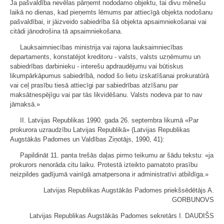
Ja pašvaldība nevēlas pārņemt nododamo objektu, tai divu mēnešu
laikā no dienas, kad pieņemts lēmums par attiecīgā objekta nodošanu
pašvaldībai, ir jāizveido sabiedrība šā objekta apsaimniekošanai vai
citādi jānodrošina tā apsaimniekošana.
Lauksaimniecības ministrija vai rajona lauksaimniecības
departaments, konstatējot kreditoru - valsts, valsts uzņēmumu un
sabiedrības darbinieku - interešu apdraudējumu vai būtiskus
likumpārkāpumus sabiedrībā, nodod šo lietu izskatīšanai prokuratūrā
vai ceļ prasību tiesā attiecīgi par sabiedrības atzīšanu par
maksātnespējīgu vai par tās likvidēšanu. Valsts nodeva par to nav
jāmaksā.»
II. Latvijas Republikas 1990. gada 26. septembra likumā «Par
prokurora uzraudzību Latvijas Republikā» (Latvijas Republikas
Augstākās Padomes un Valdības Ziņotājs, 1990, 41):
Papildināt 11. panta trešās daļas pirmo teikumu ar šādu tekstu: «ja
prokurors nenorāda citu laiku. Protestā izteikto pamatoto prasību
neizpildes gadījumā vainīgā amatpersona ir administratīvi atbildīga.»
Latvijas Republikas Augstākās Padomes priekšsēdētājs A.
GORBUNOVS
Latvijas Republikas Augstākās Padomes sekretārs I. DAUDIŠS