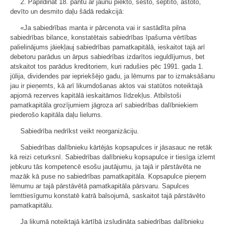
2. Papildināt 18. pantu ar jaunu piekto, sesto, septīto, astoto,
devīto un desmito daļu šādā redakcijā:
«Ja sabiedrības manta ir pārcenota vai ir sastādīta pilna
sabiedrības bilance, konstatētais sabiedrības īpašuma vērtības
palielinājums jāiekļauj sabiedrības pamatkapitālā, ieskaitot tajā arī
debetoru parādus un ārpus sabiedrības izdarītos ieguldījumus, bet
atskaitot tos parādus kreditoriem, kuri radušies pēc 1991. gada 1.
jūlija, dividendes par iepriekšējo gadu, ja lēmums par to izmaksāšanu
jau ir pieņemts, kā arī likumdošanas aktos vai statūtos noteiktajā
apjomā rezerves kapitālā ieskaitāmos līdzekļus. Atbilstoši
pamatkapitāla grozījumiem jāgroza arī sabiedrības dalībniekiem
piederošo kapitāla daļu lielums.
Sabiedrība nedrīkst veikt reorganizāciju.
Sabiedrības dalībnieku kārtējās kopsapulces ir jāsasauc ne retāk
kā reizi ceturksnī. Sabiedrības dalībnieku kopsapulce ir tiesīga izlemt
jebkuru tās kompetencē esošu jautājumu, ja tajā ir pārstāvēta ne
mazāk kā puse no sabiedrības pamatkapitāla. Kopsapulce pieņem
lēmumu ar tajā pārstāvētā pamatkapitāla pārsvaru. Sapulces
lemttiesīgumu konstatē katrā balsojumā, saskaitot tajā pārstāvēto
pamatkapitālu.
Ja likumā noteiktajā kārtībā izsludināta sabiedrības dalībnieku