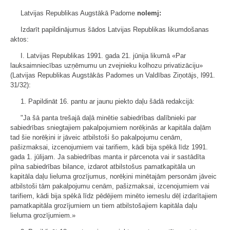
Latvijas Republikas Augstākā Padome
nolemj:
Izdarīt papildinājumus šādos Latvijas Republikas likumdošanas
aktos:
I. Latvijas Republikas 1991. gada 21. jūnija likumā «Par
lauksaimniecības uzņēmumu un zvejnieku kolhozu privatizāciju»
(Latvijas Republikas Augstākās Padomes un Valdības Ziņotājs, l991.
31/32):
1. Papildināt 16. pantu ar jaunu piekto daļu šādā redakcijā:
"Ja šā panta trešajā daļā minētie sabiedrības dalībnieki par
sabiedrības sniegtajiem pakalpojumiem norēķinās ar kapitāla daļām
tad šie norēķini ir jāveic atbilstoši šo pakalpojumu cenām,
pašizmaksai, izcenojumiem vai tarifiem, kādi bija spēkā līdz 1991.
gada 1. jūlijam. Ja sabiedrības manta ir pārcenota vai ir sastādīta
pilna sabiedrības bilance, izdarot atbilstošus pamatkapitāla un
kapitāla daļu lieluma grozījumus, norēķini minētajām personām jāveic
atbilstoši tām pakalpojumu cenām, pašizmaksai, izcenojumiem vai
tarifiem, kādi bija spēkā līdz pēdējiem minēto iemeslu dēļ izdarītajiem
pamatkapitāla grozījumiem un tiem atbilstošajiem kapitāla daļu
lieluma grozījumiem.»