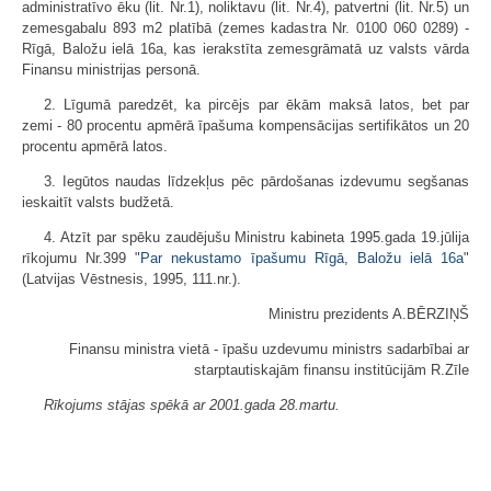
administratīvo ēku (lit. Nr.1), noliktavu (lit. Nr.4), patvertni (lit. Nr.5) un
zemesgabalu 893 m2 platībā (zemes kadastra Nr. 0100 060 0289) -
Rīgā, Baložu ielā 16a, kas ierakstīta zemesgrāmatā uz valsts vārda
Finansu ministrijas personā.
2. Līgumā paredzēt, ka pircējs par ēkām maksā latos, bet par
zemi - 80 procentu apmērā īpašuma kompensācijas sertifikātos un 20
procentu apmērā latos.
3. Iegūtos naudas līdzekļus pēc pārdošanas izdevumu segšanas
ieskaitīt valsts budžetā.
4. Atzīt par spēku zaudējušu Ministru kabineta 1995.gada 19.jūlija
rīkojumu Nr.399 "
Par nekustamo īpašumu Rīgā, Baložu ielā 16a
"
(Latvijas Vēstnesis, 1995, 111.nr.).
Ministru prezidents A.BĒRZIŅŠ
Finansu ministra vietā - īpašu uzdevumu ministrs sadarbībai ar
starptautiskajām finansu institūcijām R.Zīle
Rīkojums stājas spēkā ar 2001.gada 28.martu.