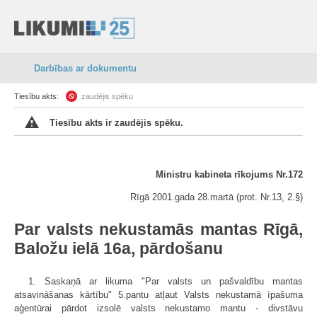
Darbības ar dokumentu
Tiesību akts:
zaudējis spēku
Tiesību akts ir zaudējis spēku.
Ministru kabineta rīkojums Nr.172
Rīgā 2001.gada 28.martā (prot. Nr.13, 2.§)
Par valsts nekustamās mantas Rīgā,
Baložu ielā 16a, pārdošanu
1. Saskaņā ar likuma "Par valsts un pašvaldību mantas
atsavināšanas kārtību" 5.pantu atļaut Valsts nekustamā īpašuma
aģentūrai pārdot izsolē valsts nekustamo mantu - divstāvu